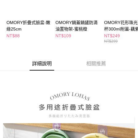
萊爾富取貨付款
※ 請注意：結帳手續完成當下不需立刻繳費，但若您需要取消訂單，請聯絡
每筆NT$65，滿NT$490(含以上)免運費
購買商品的店家。未經商家同意取消之訂單仍視為有效，需透過AFTEE先享
後付繳納相關費用。
付款後萊爾富取貨
※ 交易是否成功請以「AFTEE先享後付 」之結帳頁面顯示為準，若有關於
OMORY折疊式臉盆-嫩
OMORY鍋蓋鍋鏟防滴
OMORY花形珠
是否繳費成功／繳費後需取消欲退款等相關疑問，請聯繫「AFTEE先享後付
每筆NT$65，滿NT$490(含以上)免運費
綠25cm
油置物架-蜜桃橙
杯300ml附蓋-藕
客戶支援中心」
https://netprotections.freshdesk.com/support/home
NT$88
NT$109
NT$249
7-11取貨付款
NT$299
【注意事項】
１．透過由恩沛科技股份有限公司提供之「AFTEE先享後付」服務完成之交
每筆NT$65，滿NT$490(含以上)免運費
易，需依本服務之必要範圍內提供個人資料，並將交易相關給付款項請求債
權轉讓予恩沛科技股份有限公司。
付款後7-11取貨
詳細說明
相關推薦
２．關於個人資料處理事宜，請瀏覽以下網址：
每筆NT$65，滿NT$490(含以上)免運費
https://aftee.tw/terms/#terms3
３．未成年的使用者請事先徵得法定代理人或監護人之同意方可使用
宅配(本島)
「AFTEE先享後付」，若未經同意申辦者引起之損失，本公司不負相關責
任。
每筆NT$100，滿NT$790(含以上)免運費
４．使用「AFTEE先享後付」時，將依據個別帳號之用戶狀況，依本公司即
時審查核予不同之上限額度；若仍有額度不足之情形，本公司將視審查結果
付款後寶雅門市自取(由倉庫統一出貨)
請求用戶進行身份認證。
每筆NT$80，滿NT$290(含以上)免運費
５．嚴禁一人註冊多個帳號或使用他人資訊註冊。若發現惡意使用之情形，
恩沛科技股份有限公司將有權停止該用戶之使用額度並採取法律行動。