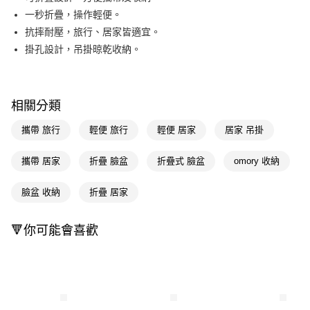
一秒折疊，操作輕便。
Apple Pay
抗摔耐壓，旅行、居家皆適宜。
街口支付
掛孔設計，吊掛晾乾收納。
悠遊付
Google Pay
相關分類
AFTEE先享後付
攜帶 旅行
輕便 旅行
輕便 居家
居家 吊掛
相關說明
【關於「AFTEE先享後付」】
攜帶 居家
折疊 臉盆
折疊式 臉盆
omory 收納
即享券
AFTEE先享後付是「在收到商品之後才付款」的支付方式。 讓您購物簡單
便利好安心！
１．簡單：不需註冊會員、不需綁卡、不需儲值。
臉盆 收納
折疊 居家
運送方式
２．便利：只要手機號碼，簡訊認證，即可結帳。
３．安心：先確認商品／服務後，再付款。
全家取貨付款
🔻你可能會喜歡
每筆NT$65，滿NT$390(含以上)免運費
【「AFTEE先享後付」結帳流程】
１．於結帳方式選擇「AFTEE先享後付」後，將跳轉至「AFTEE先享後付」
付款後全家取貨
結帳頁面，進行簡訊認證並確認金額後，即可完成結帳。
２．訂單成立數日內，您將收到繳費通知簡訊。
每筆NT$65，滿NT$390(含以上)免運費
３．收到繳費通知簡訊後14天內，點擊此簡訊中的連結，可透過四大超商／
ATM／網路銀行／等多元方式進行付款，方視為交易完成。