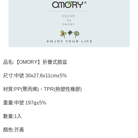
品名:【OMORY】折疊式臉盆
尺寸:中號 30x27.6x11cm±5%
材質:PP(聚丙烯)、TPR(熱塑性橡膠)
重量:中號 197g±5%
數量:1入
顏色:芥黃