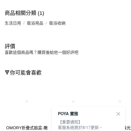
商品相關分類 (1)
生活日用
衛浴用品
衛浴收納
評價
喜歡這個商品嗎？購買後給他一個好評吧
🔻你可能會喜歡
POYA 寶雅
【重要通知】
客服系統將於8/17更新，
OMORY折疊式臉盆-嫩
OMORY鍋蓋鍋鏟防滴
OMORY花形珠