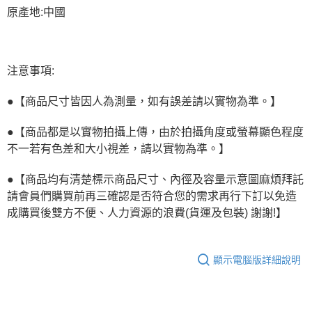
原產地:中國
注意事項:
●【商品尺寸皆因人為測量，如有誤差請以實物為準。】
●【商品都是以實物拍攝上傳，由於拍攝角度或螢幕顯色程度
不一若有色差和大小視差，請以實物為準。】
●【商品均有清楚標示商品尺寸、內徑及容量示意圖麻煩拜託
請會員們購買前再三確認是否符合您的需求再行下訂以免造
成購買後雙方不便、人力資源的浪費(貨運及包裝) 謝謝!】
顯示電腦版詳細說明