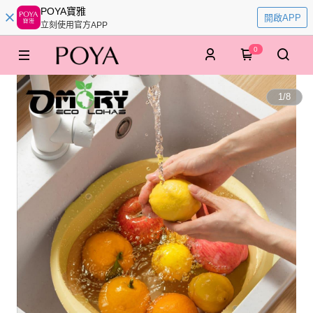
POYA寶雅
開啟APP
立刻使用官方APP
0
1
/
8