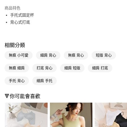
超商取貨付款
商品特色
LINE Pay
手托式固定杯
背心式打底
Apple Pay
街口支付
相關分類
悠遊付
無痕 小可愛
細肩 背心
無痕 背心
短版 背心
Google Pay
AFTEE先享後付
無痕 細肩
打底 背心
細肩 短版
細肩 打底
相關說明
【關於「AFTEE先享後付」】
手托 背心
細肩 手托
即享券
AFTEE先享後付是「在收到商品之後才付款」的支付方式。 讓您購物簡單
便利好安心！
１．簡單：不需註冊會員、不需綁卡、不需儲值。
🔻你可能會喜歡
運送方式
２．便利：只要手機號碼，簡訊認證，即可結帳。
３．安心：先確認商品／服務後，再付款。
全家取貨付款
每筆NT$65，滿NT$390(含以上)免運費
【「AFTEE先享後付」結帳流程】
１．於結帳方式選擇「AFTEE先享後付」後，將跳轉至「AFTEE先享後付」
付款後全家取貨
結帳頁面，進行簡訊認證並確認金額後，即可完成結帳。