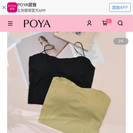
POYA寶雅
開啟APP
立刻使用官方APP
0
1
/
6