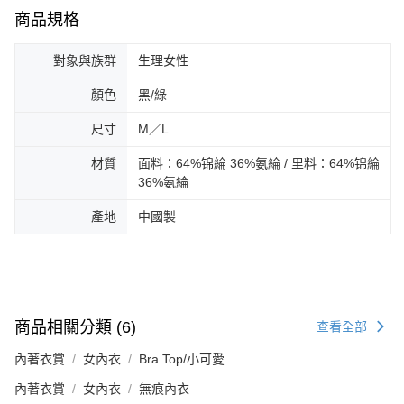
商品規格
對象與族群
生理女性
顏色
黑/綠
尺寸
M／L
材質
面料：64%锦綸 36%氨綸 / 里料：64%锦綸
36%氨綸
產地
中國製
商品相關分類 (6)
查看全部
內著衣賞
女內衣
Bra Top/小可愛
內著衣賞
女內衣
無痕內衣