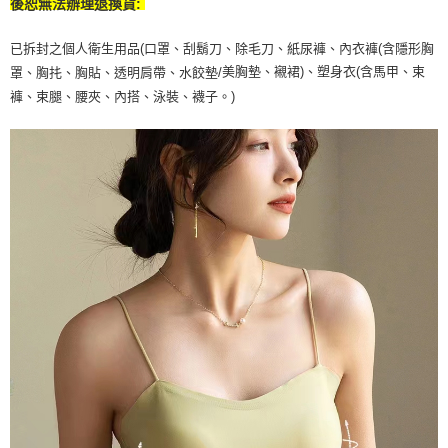
後恕無法辦理退換貨:
已拆封之個人衛生用品(口罩、刮鬍刀、除毛刀、紙尿褲、內衣褲(含隱形胸
美胸墊、襯裙)、塑身衣(含馬甲、束
罩、胸扥、胸貼、透明肩帶、水餃墊/
褲、束腿、腰夾、內搭、泳裝、襪子。)