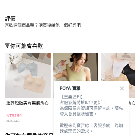
評價
喜歡這個商品嗎？購買後給他一個好評吧
🔻你可能會喜歡
POYA 寶雅
【重要通知】
客服系統將於8/17更新，
細肩短版美背無痕背心
寬肩短版無痕背心(多
冰絲短版無痕背
為保障留言資訊可保留查詢，請先
色任選)
登入會員帳號留言。
NT$199
NT$149
NT$299
NT$349
NT$249
歡迎來到寶雅線上客服系統。為加
速處理您的需求，