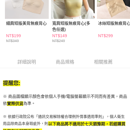
２．訂單成立數日內，您將收到繳費通知簡訊。
每筆NT$65，滿NT$390(含以上)免運費
３．收到繳費通知簡訊後14天內，點擊此簡訊中的連結，可透過四大超商／
ATM／網路銀行／等多元方式進行付款，方視為交易完成。
萊爾富取貨付款
※ 請注意：結帳手續完成當下不需立刻繳費，但若您需要取消訂單，請聯絡
細肩短版美背無痕背心
寬肩短版無痕背心(多
冰絲短版無痕背
每筆NT$65，滿NT$490(含以上)免運費
購買商品的店家。未經商家同意取消之訂單仍視為有效，需透過AFTEE先享
色任選)
後付繳納相關費用。
付款後萊爾富取貨
※ 交易是否成功請以「AFTEE先享後付 」之結帳頁面顯示為準，若有關於
NT$199
NT$149
NT$299
是否繳費成功／繳費後需取消欲退款等相關疑問，請聯繫「AFTEE先享後付
NT$349
NT$249
每筆NT$65，滿NT$490(含以上)免運費
客戶支援中心」
https://netprotections.freshdesk.com/support/home
7-11取貨付款
【注意事項】
１．透過由恩沛科技股份有限公司提供之「AFTEE先享後付」服務完成之交
每筆NT$65，滿NT$490(含以上)免運費
詳細說明
商品規格
相關推薦
易，需依本服務之必要範圍內提供個人資料，並將交易相關給付款項請求債
權轉讓予恩沛科技股份有限公司。
付款後7-11取貨
２．關於個人資料處理事宜，請瀏覽以下網址：
每筆NT$65，滿NT$490(含以上)免運費
https://aftee.tw/terms/#terms3
提醒您:
３．未成年的使用者請事先徵得法定代理人或監護人之同意方可使用
宅配(本島)
「AFTEE先享後付」，若未經同意申辦者引起之損失，本公司不負相關責
※ 商品圖檔顯示顏色會依個人手機/電腦螢幕顯示不同而有差異，商品
任。
每筆NT$100，滿NT$790(含以上)免運費
４．使用「AFTEE先享後付」時，將依據個別帳號之用戶狀況，依本公司即
依
為準。
實際供貨
時審查核予不同之上限額度；若仍有額度不足之情形，本公司將視審查結果
付款後寶雅門市自取(由倉庫統一出貨)
請求用戶進行身份認證。
※ 依據行政院公布「通訊交易解除權合理例外情事適用準則」，個人衛生
每筆NT$80，滿NT$290(含以上)免運費
５．嚴禁一人註冊多個帳號或使用他人資訊註冊。若發現惡意使用之情形，
用品除商品本身瑕疵外，則
以下商品將不適用於七天猶豫期，若經購買
恩沛科技股份有限公司將有權停止該用戶之使用額度並採取法律行動。