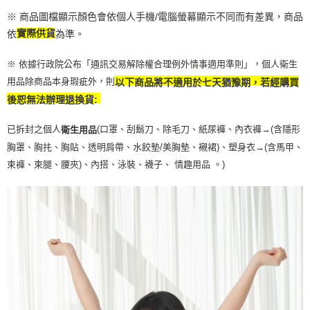
※ 商品圖檔顯示顏色會依個人手機/電腦螢幕顯示不同而有差異，商品
依
實際供貨
為準。
※ 依據行政院公布「通訊交易解除權合理例外情事適用準則」，個人衛生
用品除商品本身瑕疵外，則
以下商品將不適用於七天猶豫期，若經購買
後恕無法辦理退換貨:
已拆封之個人
(口罩、刮鬍刀、除毛刀、紙尿褲、內衣褲→(含隱形
衛生用品
胸罩、胸扥、胸貼、透明肩帶、水餃墊/美胸墊、襯裙)、塑身衣
→
(含馬甲、
束褲、束腿、腰夾
)
、內搭、泳裝、襪子、 情趣用品 。)