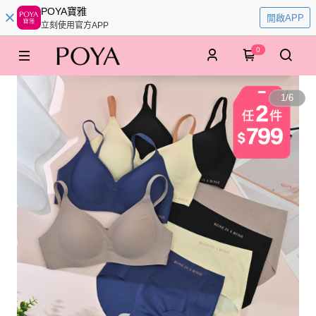
POYA寶雅
開啟APP
立刻使用官方APP
0
1
/
6