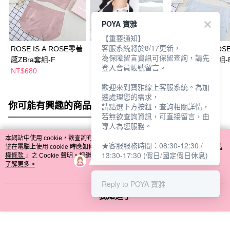
POYA 寶雅
【重要通知】
客服系統將於8/17更新，
ROSE IS A ROSE零著
ROSE IS A ROSE零著
ROSE IS A RO
為保障留言資訊可保留查詢，請先
感ZBra套組-F
感ZBra套組-PLUS
感ZBra波浪套組-
登入會員帳號留言。
NT$680
NT$680
NT$680
歡迎來到寶雅線上客服系統。為加
速處理您的需求，
你可能有興趣的商品
全站排行
請點選下方按鈕，查詢相關詳情，
若無欲查詢資訊，可直接留言，由
專人為您服務。
本網站中使用 cookie，欲查詢有關本網站使用 cookie 方式之詳情，及若您不希
★客服服務時間：08:30-12:30 /
熱門標籤
望在電腦上使用 cookie 時應如何變更電腦的 cookie 設定，請參閱本網站「
隱私
13:30-17:30 (假日/國定假日休息)
權條款
」之 Cookie 聲明。您繼續使用本網站即表示您同意本公司得按本網站使
用條款之 Cookie 聲明使用 cookie。
了解更多 >
Reply to POYA 寶雅
我知道了