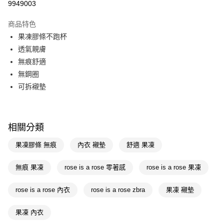
9949003
超商取貨付款
商品特色
LINE Pay
果凍膠條不跑杯
透氣親膚
Apple Pay
無痕舒適
街口支付
無鋼圈
可拆襯墊
悠遊付
Google Pay
AFTEE先享後付
相關分類
相關說明
果凍膠條 無痕
內衣 襯墊
舒適 果凍
【關於「AFTEE先享後付」】
即享券
AFTEE先享後付是「在收到商品之後才付款」的支付方式。 讓您購物簡單
無痕 果凍
rose is a rose 零著感
rose is a rose 果凍
便利好安心！
１．簡單：不需註冊會員、不需綁卡、不需儲值。
運送方式
２．便利：只要手機號碼，簡訊認證，即可結帳。
rose is a rose 內衣
rose is a rose zbra
果凍 襯墊
３．安心：先確認商品／服務後，再付款。
全家取貨付款
每筆NT$65，滿NT$390(含以上)免運費
果凍 內衣
【「AFTEE先享後付」結帳流程】
１．於結帳方式選擇「AFTEE先享後付」後，將跳轉至「AFTEE先享後付」