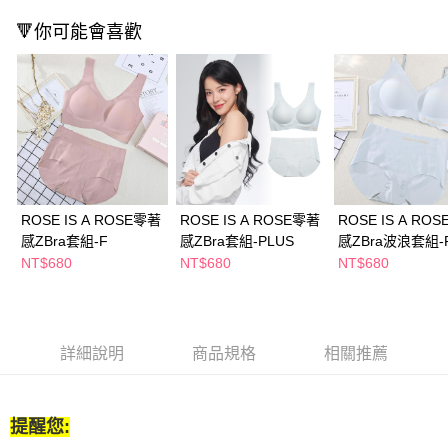
付款後全家取貨
結帳頁面，進行簡訊認證並確認金額後，即可完成結帳。
🔻你可能會喜歡
２．訂單成立數日內，您將收到繳費通知簡訊。
每筆NT$65，滿NT$390(含以上)免運費
３．收到繳費通知簡訊後14天內，點擊此簡訊中的連結，可透過四大超商／
ATM／網路銀行／等多元方式進行付款，方視為交易完成。
萊爾富取貨付款
※ 請注意：結帳手續完成當下不需立刻繳費，但若您需要取消訂單，請聯絡
每筆NT$65，滿NT$490(含以上)免運費
購買商品的店家。未經商家同意取消之訂單仍視為有效，需透過AFTEE先享
後付繳納相關費用。
付款後萊爾富取貨
※ 交易是否成功請以「AFTEE先享後付 」之結帳頁面顯示為準，若有關於
是否繳費成功／繳費後需取消欲退款等相關疑問，請聯繫「AFTEE先享後付
每筆NT$65，滿NT$490(含以上)免運費
客戶支援中心」
https://netprotections.freshdesk.com/support/home
7-11取貨付款
【注意事項】
ROSE IS A ROSE零著
ROSE IS A ROSE零著
ROSE IS A RO
１．透過由恩沛科技股份有限公司提供之「AFTEE先享後付」服務完成之交
每筆NT$65，滿NT$490(含以上)免運費
感ZBra套組-F
感ZBra套組-PLUS
感ZBra波浪套組-
易，需依本服務之必要範圍內提供個人資料，並將交易相關給付款項請求債
NT$680
NT$680
NT$680
權轉讓予恩沛科技股份有限公司。
付款後7-11取貨
２．關於個人資料處理事宜，請瀏覽以下網址：
每筆NT$65，滿NT$490(含以上)免運費
https://aftee.tw/terms/#terms3
３．未成年的使用者請事先徵得法定代理人或監護人之同意方可使用
宅配(本島)
「AFTEE先享後付」，若未經同意申辦者引起之損失，本公司不負相關責
詳細說明
商品規格
相關推薦
任。
每筆NT$100，滿NT$790(含以上)免運費
４．使用「AFTEE先享後付」時，將依據個別帳號之用戶狀況，依本公司即
時審查核予不同之上限額度；若仍有額度不足之情形，本公司將視審查結果
付款後寶雅門市自取(由倉庫統一出貨)
請求用戶進行身份認證。
每筆NT$80，滿NT$290(含以上)免運費
提醒您:
５．嚴禁一人註冊多個帳號或使用他人資訊註冊。若發現惡意使用之情形，
恩沛科技股份有限公司將有權停止該用戶之使用額度並採取法律行動。