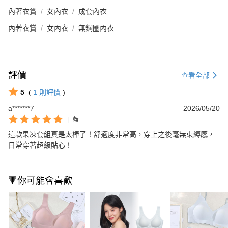
內著衣賞
女內衣
成套內衣
內著衣賞
女內衣
無鋼圈內衣
評價
查看全部
5
(
1
則評價
)
a*******7
2026/05/20
|
藍
這款果凍套組真是太棒了！舒適度非常高，穿上之後毫無束縛感，
日常穿著超級貼心！
🔻你可能會喜歡