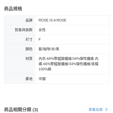
商品規格
品牌
ROSE IS A ROSE
對象與族群
女性
尺寸
F
顏色
藍/咖啡/米/黑
材質
內衣-66%聚醯胺纖維/34%彈性纖維 內
褲-66%聚醯胺纖維/34%彈性纖維/底檔
100%棉
產地
中國
商品相關分類 (3)
查看全部