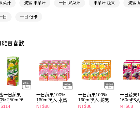
相關說明
 果菜汁
波蜜 果菜汁
一日 果菜汁
果菜汁 蔬果
波蜜 
【關於「A
即享券
AFTEE
一日
一日 低卡
便利好安
１．簡單
２．便利
運送方式
３．安心
可能會喜歡
全家取貨
【「AFT
每筆NT$6
１．於結帳
付」結帳
付款後全
２．訂單
３．收到繳
每筆NT$6
／ATM／
※ 請注意
萊爾富取
絡購買商品
先享後付
每筆NT$6
蜜一日蔬果
一日蔬果100%
一日蔬果100%
一日蔬果1
※ 交易是
0% 250ml*6入-
160ml*6入-水蜜桃
160ml*6入-蘋果柳
160ml*
是否繳費成
付款後萊
款任選
蘋果(包裝隨機出
橙(包裝隨機出貨)
果(包裝隨
$114
NT$88
NT$88
NT$88
付客戶支
貨)
每筆NT$6
【注意事
7-11取貨
１．透過由
交易，需
每筆NT$6
求債權轉