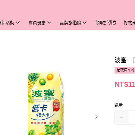
最新活動
會員優惠
品牌旗艦館
領取折價券
好物
波蜜一日
超取滿NT$
NT$1
數量