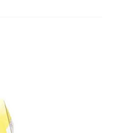
個人資料處理事宜，請瀏覽以下網址：
1取貨
ee.tw/terms/#terms3
5，滿NT$490(含以上)免運費
年的使用者請事先徵得法定代理人或監護人之同意方可使用
E先享後付」，若未經同意申辦者引起之損失，本公司不負相關責
AFTEE先享後付」時，將依據個別帳號之用戶狀況，依本公司
00，滿NT$790(含以上)免運費
核予不同之上限額度；若仍有額度不足之情形，本公司將視審查
用戶進行身份認證。
門市自取(由倉庫統一出貨)
一人註冊多個帳號或使用他人資訊註冊。若發現惡意使用之情
0，滿NT$290(含以上)免運費
科技股份有限公司將有權停止該用戶之使用額度並採取法律行