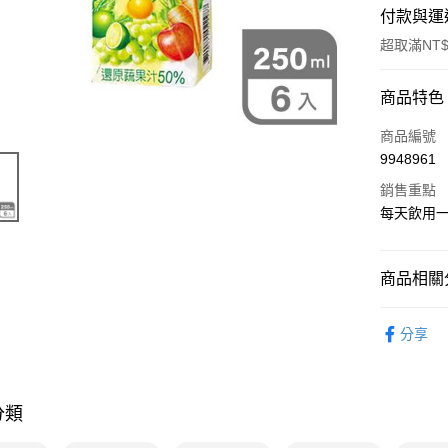
付款與運
超取滿NT$
付款方式
商品特色
POYA支付
商品編號
9948961
信用卡一
銷售重點
超商取貨
每天飲用
LINE Pay
商品相關分
Apple Pay
食品飲料
街口支付
分享
悠遊付
Google Pa
分類
AFTEE先