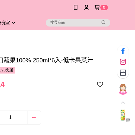
0
研究室
蔬果100% 250ml*6入-低卡果菜汁
390免運
14