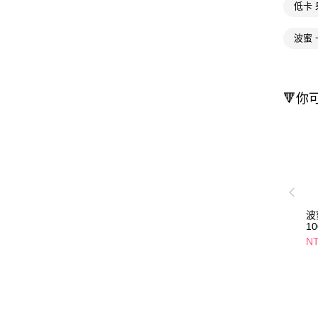
低卡
波蜜 
🔻你
波
10
兩
NT