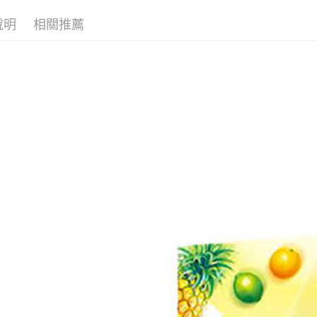
２．關於
付款後7-1
https://aft
說明
相關推薦
每筆NT$6
３．未成
「AFTE
宅配(本島)
任。
４．使用「
每筆NT$1
即時審查
結果請求
付款後寶雅
５．嚴禁
每筆NT$8
形，恩沛
動。