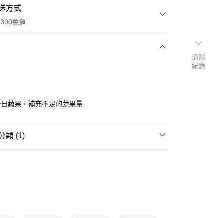
送方式
390免運
清除
紀錄
次付款
付款
一日蔬果，補充不足的蔬果量
類 (1)
飲品果凍
乳酸飲/果汁
y
享後付