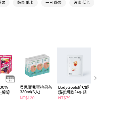
蔬果
蔬果 低卡
一日 蔬果
波蜜 低卡
FTEE先享後付」】
先享後付是「在收到商品之後才付款」的支付方式。 讓您購物簡單
心！
：不需註冊會員、不需綁卡、不需儲值。
：只要手機號碼，簡訊認證，即可結帳。
：先確認商品／服務後，再付款。
付款
EE先享後付」結帳流程】
5，滿NT$390(含以上)免運費
方式選擇「AFTEE先享後付」後，將跳轉至「AFTEE先享後
頁面，進行簡訊認證並確認金額後，即可完成結帳。
家取貨
成立數日內，您將收到繳費通知簡訊。
費通知簡訊後14天內，點擊此簡訊中的連結，可透過四大超商
5，滿NT$390(含以上)免運費
網路銀行／等多元方式進行付款，方視為交易完成。
：結帳手續完成當下不需立刻繳費，但若您需要取消訂單，請聯
貨付款
的店家。未經商家同意取消之訂單仍視為有效，需透過AFTEE
繳納相關費用。
5，滿NT$490(含以上)免運費
00%
貝思寶兒蜜桃果茶
BodyGoals維C輕
BodyGoals維C輕
否成功請以「AFTEE先享後付 」之結帳頁面顯示為準，若有關於
6入-葡萄蔬
330ml(6入)
孅亮妍飲24g-蘋果
孅亮妍飲24g-蜜
功／繳費後需取消欲退款等相關疑問，請聯繫「AFTEE先享後
爾富取貨
機出貨)
紅茶
烏龍
NT$120
NT$79
NT$79
援中心」
https://netprotections.freshdesk.com/support/home
5，滿NT$490(含以上)免運費
項】
付款
恩沛科技股份有限公司提供之「AFTEE先享後付」服務完成之
依本服務之必要範圍內提供個人資料，並將交易相關給付款項請
5，滿NT$490(含以上)免運費
讓予恩沛科技股份有限公司。