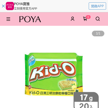
POYA寶雅
開啟APP
立刻使用官方APP
0
1
/
1