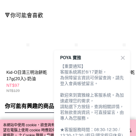
🔻你可能會喜歡
POYA 寶雅
【重要通知】
客服系統將於8/17更新，
Kid-O日清三明治餅乾
Kid-O日清三明治餅乾
Kid-O三明治餅乾
為保障留言資訊可保留查詢，請先
17g(20入)-奶油
17g(20入)-巧克力
136g-草莓
登入會員帳號留言。
NT$97
NT$97
NT$34
NT$129
NT$129
NT$45
歡迎來到寶雅線上客服系統。為加
速處理您的需求，
你可能有興趣的商品
全站排行
請點選下方按鈕，查詢相關詳情，
若無欲查詢資訊，可直接留言，由
專人為您服務。
本網站中使用 cookie，欲查詢有關本網站使用 cookie 方式之詳情，及若您不希
★客服服務時間：08:30-12:30 /
熱門標籤
望在電腦上使用 cookie 時應如何變更電腦的 cookie 設定，請參閱本網站「
隱私
13:30-17:30 (假日/國定假日休息)
權條款
」之 Cookie 聲明。您繼續使用本網站即表示您同意本公司得按本網站使