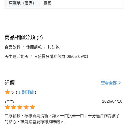
原產地（國家）
泰國
商品相關分類 (2)
食品飲料
休閒餅乾
甜餅乾
📢主題活動📢
☀️盛夏狂購症候群 08/05-09/01
評價
查看全部
5
(
1
則評價
)
s****9
2026/04/10
口感鬆軟，檸檬香氣清新，讓人一口接著一口，十分適合作為孩子
的點心，推薦給喜愛檸檬風味的人！