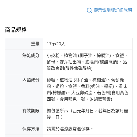
顯示電腦版詳細說明
商品規格
重量
17gx20入
餅乾成分
小麥粉、植物油 (椰子油、棕櫚油)、食鹽、
酵母、麥芽抽出物、膨脹劑(碳酸氫鈉)、品
質改良劑(酸性焦磷酸鈉)
內餡成分
砂糖、植物油 (椰子油、棕櫚油)、葡萄糖
粉、奶粉、食鹽、香料(奶油、檸檬)、調味
劑(檸檬酸)、大豆卵磷脂、著色劑(食用黃色
四號、食用藍色一號、β-胡蘿蔔素)
有效期限
如包裝所示（西元年月日，若無日為該月最
後一日 ）
保存方法
請置於陰涼處常溫保存。