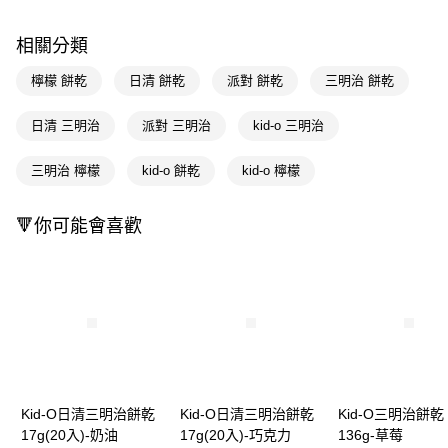
LINE Pay
相關分類
Apple Pay
檸檬 餅乾
日清 餅乾
派對 餅乾
三明治 餅乾
街口支付
日清 三明治
派對 三明治
kid-o 三明治
悠遊付
三明治 檸檬
kid-o 餅乾
kid-o 檸檬
Google Pay
AFTEE先享後付
🔻你可能會喜歡
相關說明
【關於「AFTEE先享後付」】
即享券
AFTEE先享後付是「在收到商品之後才付款」的支付方式。 讓您購物簡單
便利好安心！
１．簡單：不需註冊會員、不需綁卡、不需儲值。
運送方式
２．便利：只要手機號碼，簡訊認證，即可結帳。
３．安心：先確認商品／服務後，再付款。
全家取貨付款
每筆NT$65，滿NT$390(含以上)免運費
【「AFTEE先享後付」結帳流程】
１．於結帳方式選擇「AFTEE先享後付」後，將跳轉至「AFTEE先享後付」
Kid-O日清三明治餅乾
Kid-O日清三明治餅乾
Kid-O三明治餅乾
付款後全家取貨
結帳頁面，進行簡訊認證並確認金額後，即可完成結帳。
17g(20入)-奶油
17g(20入)-巧克力
136g-草莓
２．訂單成立數日內，您將收到繳費通知簡訊。
每筆NT$65，滿NT$390(含以上)免運費