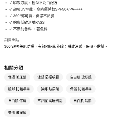
LINE Pay
✓ 瞬效涼感，輕盈不泛白配方
✓ 超強UV隔離，高防曬係數SPF50+/PA++++
Apple Pay
✓ 360°都可噴，保濕不黏膩
街口支付
✓ 貼膚低敏測試PASS
✓ 不添加香料 、著色料
悠遊付
銷售重點
Google Pay
360°超強美肌防曬，有效隔絕紫外線；瞬效涼感，保濕不黏膩。
AFTEE先享後付
相關說明
【關於「AFTEE先享後付」】
即享券
相關分類
AFTEE先享後付是「在收到商品之後才付款」的支付方式。 讓您購物簡單
便利好安心！
１．簡單：不需註冊會員、不需綁卡、不需儲值。
保濕 玻尿酸
涼感 防曬噴霧
自白肌 玻尿酸
運送方式
２．便利：只要手機號碼，簡訊認證，即可結帳。
３．安心：先確認商品／服務後，再付款。
全家取貨付款
臉部 防曬噴霧
臉部 玻尿酸
保濕 防曬噴霧
每筆NT$65，滿NT$390(含以上)免運費
【「AFTEE先享後付」結帳流程】
１．於結帳方式選擇「AFTEE先享後付」後，將跳轉至「AFTEE先享後付」
自白肌 保濕
不黏膩 防曬噴霧
自白肌 隔離
付款後全家取貨
結帳頁面，進行簡訊認證並確認金額後，即可完成結帳。
２．訂單成立數日內，您將收到繳費通知簡訊。
每筆NT$65，滿NT$390(含以上)免運費
美肌 玻尿酸
３．收到繳費通知簡訊後14天內，點擊此簡訊中的連結，可透過四大超商／