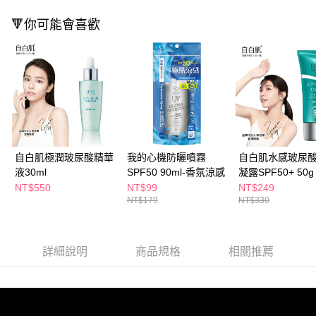
ATM／網路銀行／等多元方式進行付款，方視為交易完成。
萊爾富取貨付款
※ 請注意：結帳手續完成當下不需立刻繳費，但若您需要取消訂單，請聯絡
🔻你可能會喜歡
每筆NT$65，滿NT$490(含以上)免運費
購買商品的店家。未經商家同意取消之訂單仍視為有效，需透過AFTEE先享
後付繳納相關費用。
付款後萊爾富取貨
※ 交易是否成功請以「AFTEE先享後付 」之結帳頁面顯示為準，若有關於
是否繳費成功／繳費後需取消欲退款等相關疑問，請聯繫「AFTEE先享後付
每筆NT$65，滿NT$490(含以上)免運費
客戶支援中心」
https://netprotections.freshdesk.com/support/home
7-11取貨付款
【注意事項】
１．透過由恩沛科技股份有限公司提供之「AFTEE先享後付」服務完成之交
每筆NT$65，滿NT$490(含以上)免運費
易，需依本服務之必要範圍內提供個人資料，並將交易相關給付款項請求債
權轉讓予恩沛科技股份有限公司。
付款後7-11取貨
２．關於個人資料處理事宜，請瀏覽以下網址：
自白肌極潤玻尿酸精華
我的心機防曬噴霧
自白肌水感玻尿
每筆NT$65，滿NT$490(含以上)免運費
https://aftee.tw/terms/#terms3
液30ml
SPF50 90ml-香氛涼感
凝露SPF50+ 50g
３．未成年的使用者請事先徵得法定代理人或監護人之同意方可使用
NT$550
NT$99
NT$249
宅配(本島)
「AFTEE先享後付」，若未經同意申辦者引起之損失，本公司不負相關責
NT$179
NT$330
任。
每筆NT$100，滿NT$790(含以上)免運費
４．使用「AFTEE先享後付」時，將依據個別帳號之用戶狀況，依本公司即
時審查核予不同之上限額度；若仍有額度不足之情形，本公司將視審查結果
付款後寶雅門市自取(由倉庫統一出貨)
請求用戶進行身份認證。
詳細說明
商品規格
相關推薦
每筆NT$80，滿NT$290(含以上)免運費
５．嚴禁一人註冊多個帳號或使用他人資訊註冊。若發現惡意使用之情形，
恩沛科技股份有限公司將有權停止該用戶之使用額度並採取法律行動。