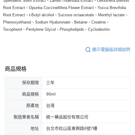
Splendens Stem Extract、Larrea Tridentata Extract、Oenothera Biennis
Root Extract、Opuntia Coccinellifera Flower Extract、Yucca Brevifolia
Root Extract、t-Butyl alcohol、Sucrose octaacetate、Menthyl lactate、
Phenoxyethanol、Sodium Hyaluronate、Betaine、Creatine、
Tocopherol、Pentylene Glycol、Phospholipids、Cyclodextrin
顯示電腦版詳細說明
商品規格
保存期限
三年
商品規格
90ml
原產地
台灣
製造業者名稱
統一藥品股份有限公司
地址
台北市松山區東興路8號7樓