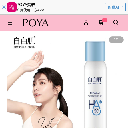
POYA寶雅
開啟APP
立刻使用官方APP
0
1
/
1