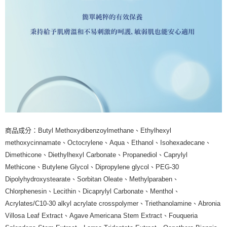
商品成分：Butyl Methoxydibenzoylmethane、Ethylhexyl
methoxycinnamate、Octocrylene、Aqua、Ethanol、Isohexadecane、
Dimethicone、Diethylhexyl Carbonate、Propanediol、Caprylyl
Methicone、Butylene Glycol、Dipropylene glycol、PEG-30
Dipolyhydroxystearate、Sorbitan Oleate、Methylparaben、
Chlorphenesin、Lecithin、Dicaprylyl Carbonate、Menthol、
Acrylates/C10-30 alkyl acrylate crosspolymer、Triethanolamine、Abronia
Villosa Leaf Extract、Agave Americana Stem Extract、Fouqueria