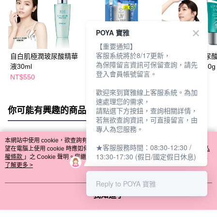
POYA 寶雅
【重要通知】
客服系統將於8/17更新，
自白肌極潤玻尿酸精華
我的心機防曬噴霧
自白肌水感玻尿
為保障留言資訊可保留查詢，請先
液30ml
SPF50 90ml-香氛涼感
凝露SPF50+ 50g
登入會員帳號留言。
NT$550
NT$99
NT$249
NT$179
NT$330
歡迎來到寶雅線上客服系統。為加
速處理您的需求，
你可能有興趣的商品
全站排行
請點選下方按鈕，查詢相關詳情，
若無欲查詢資訊，可直接留言，由
專人為您服務。
本網站中使用 cookie，欲查詢有關本網站使用 cookie 方式之詳情，及若您不希
★客服服務時間：08:30-12:30 /
熱門標籤
望在電腦上使用 cookie 時應如何變更電腦的 cookie 設定，請參閱本網站「
隱私
13:30-17:30 (假日/國定假日休息)
權條款
」之 Cookie 聲明。您繼續使用本網站即表示您同意本公司得按本網站使
用條款之 Cookie 聲明使用 cookie。
了解更多 >
Reply to POYA 寶雅
我知道了