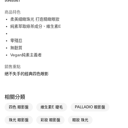
9948567
超商取貨付款
商品特色
LINE Pay
柔美細緻珠光 打造精緻眼妝
純素萃取綠茶成分、維生素E
Apple Pay
街口支付
零殘忍
無麩質
悠遊付
Vegan純素主義者
Google Pay
銷售重點
AFTEE先享後付
絕不失手的經典四色眼影
相關說明
【關於「AFTEE先享後付」】
即享券
AFTEE先享後付是「在收到商品之後才付款」的支付方式。 讓您購物簡單
便利好安心！
相關分類
１．簡單：不需註冊會員、不需綁卡、不需儲值。
運送方式
２．便利：只要手機號碼，簡訊認證，即可結帳。
四色 眼影盤
維生素E 睫毛
PALLADIO 眼影盤
３．安心：先確認商品／服務後，再付款。
全家取貨付款
每筆NT$65，滿NT$390(含以上)免運費
珠光 眼影盤
彩妝 眼影盤
眼妝 珠光
【「AFTEE先享後付」結帳流程】
１．於結帳方式選擇「AFTEE先享後付」後，將跳轉至「AFTEE先享後付」