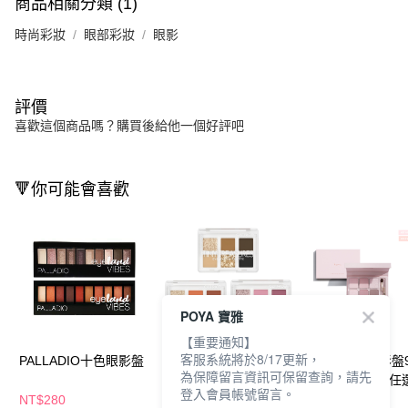
商品相關分類 (1)
時尚彩妝
眼部彩妝
眼影
評價
喜歡這個商品嗎？購買後給他一個好評吧
🔻你可能會喜歡
POYA 寶雅
【重要通知】
客服系統將於8/17更新，
PALLADIO十色眼影盤
卡翠絲小寶藏6色眼影
heme六色眼影盤9
為保障留言資訊可保留查詢，請先
盤4.2g-多款任選
號27-28)-多款任
登入會員帳號留言。
NT$280
NT$179
NT$306