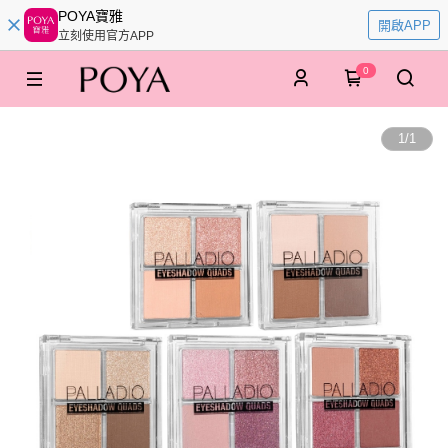
POYA寶雅
開啟APP
立刻使用官方APP
0
1
/
1