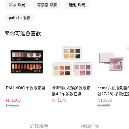
付款後全家取貨
結帳頁面，進行簡訊認證並確認金額後，即可完成結帳。
彩妝 珠光
零殘忍 彩妝
睫毛 珠光
２．訂單成立數日內，您將收到繳費通知簡訊。
每筆NT$65，滿NT$390(含以上)免運費
３．收到繳費通知簡訊後14天內，點擊此簡訊中的連結，可透過四大超商／
palladio 眼影
ATM／網路銀行／等多元方式進行付款，方視為交易完成。
萊爾富取貨付款
※ 請注意：結帳手續完成當下不需立刻繳費，但若您需要取消訂單，請聯絡
每筆NT$65，滿NT$490(含以上)免運費
購買商品的店家。未經商家同意取消之訂單仍視為有效，需透過AFTEE先享
🔻你可能會喜歡
後付繳納相關費用。
付款後萊爾富取貨
※ 交易是否成功請以「AFTEE先享後付 」之結帳頁面顯示為準，若有關於
是否繳費成功／繳費後需取消欲退款等相關疑問，請聯繫「AFTEE先享後付
每筆NT$65，滿NT$490(含以上)免運費
客戶支援中心」
https://netprotections.freshdesk.com/support/home
7-11取貨付款
【注意事項】
１．透過由恩沛科技股份有限公司提供之「AFTEE先享後付」服務完成之交
每筆NT$65，滿NT$490(含以上)免運費
易，需依本服務之必要範圍內提供個人資料，並將交易相關給付款項請求債
權轉讓予恩沛科技股份有限公司。
付款後7-11取貨
２．關於個人資料處理事宜，請瀏覽以下網址：
每筆NT$65，滿NT$490(含以上)免運費
https://aftee.tw/terms/#terms3
PALLADIO十色眼影盤
卡翠絲小寶藏6色眼影
heme六色眼影盤9
３．未成年的使用者請事先徵得法定代理人或監護人之同意方可使用
盤4.2g-多款任選
號27-28)-多款任
宅配(本島)
「AFTEE先享後付」，若未經同意申辦者引起之損失，本公司不負相關責
NT$280
NT$179
NT$306
任。
每筆NT$100，滿NT$790(含以上)免運費
NT$329
NT$360
４．使用「AFTEE先享後付」時，將依據個別帳號之用戶狀況，依本公司即
時審查核予不同之上限額度；若仍有額度不足之情形，本公司將視審查結果
付款後寶雅門市自取(由倉庫統一出貨)
請求用戶進行身份認證。
每筆NT$80，滿NT$290(含以上)免運費
５．嚴禁一人註冊多個帳號或使用他人資訊註冊。若發現惡意使用之情形，
詳細說明
相關推薦
恩沛科技股份有限公司將有權停止該用戶之使用額度並採取法律行動。