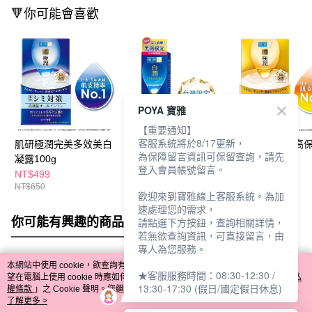
🔻你可能會喜歡
POYA 寶雅
【重要通知】
客服系統將於8/17更新，
肌研極潤完美多效美白
肌研白潤高效美白淡斑
肌研極潤完美高
為保障留言資訊可保留查詢，請先
凝露100g
精華30g
效凝露100g
登入會員帳號留言。
NT$499
NT$549
NT$650
NT$650
歡迎來到寶雅線上客服系統。為加
速處理您的需求，
你可能有興趣的商品
全站排行
請點選下方按鈕，查詢相關詳情，
若無欲查詢資訊，可直接留言，由
專人為您服務。
本網站中使用 cookie，欲查詢有關本網站使用 cookie 方式之詳情，及若您不希
★客服服務時間：08:30-12:30 /
熱門標籤
望在電腦上使用 cookie 時應如何變更電腦的 cookie 設定，請參閱本網站「
隱私
13:30-17:30 (假日/國定假日休息)
權條款
」之 Cookie 聲明。您繼續使用本網站即表示您同意本公司得按本網站使
用條款之 Cookie 聲明使用 cookie。
了解更多 >