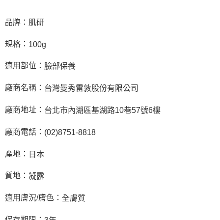
品牌：肌研
規格：
100g
適用部位：
臉部保養
廠商名稱：
台灣曼秀雷敦股份有限公司
廠商地址：
台北市內湖區基湖路10巷57號6樓
廠商電話：
(02)8751-8818
產地：
日本
質地：
凝露
適用膚況/膚色：
全膚質
保存期限：