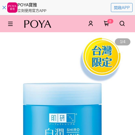
POYA寶雅
開啟APP
立刻使用官方APP
0
1
/
4