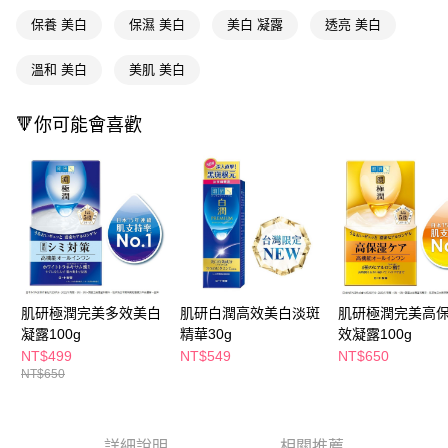
ATM／網路銀行／等多元方式進行付款，方視為交易完成。
萊爾富取貨付款
※ 請注意：結帳手續完成當下不需立刻繳費，但若您需要取消訂單，請聯絡
保養 美白
保濕 美白
美白 凝露
透亮 美白
每筆NT$65，滿NT$490(含以上)免運費
購買商品的店家。未經商家同意取消之訂單仍視為有效，需透過AFTEE先享
後付繳納相關費用。
溫和 美白
美肌 美白
付款後萊爾富取貨
※ 交易是否成功請以「AFTEE先享後付 」之結帳頁面顯示為準，若有關於
是否繳費成功／繳費後需取消欲退款等相關疑問，請聯繫「AFTEE先享後付
每筆NT$65，滿NT$490(含以上)免運費
客戶支援中心」
https://netprotections.freshdesk.com/support/home
🔻你可能會喜歡
7-11取貨付款
【注意事項】
１．透過由恩沛科技股份有限公司提供之「AFTEE先享後付」服務完成之交
每筆NT$65，滿NT$490(含以上)免運費
易，需依本服務之必要範圍內提供個人資料，並將交易相關給付款項請求債
權轉讓予恩沛科技股份有限公司。
付款後7-11取貨
２．關於個人資料處理事宜，請瀏覽以下網址：
每筆NT$65，滿NT$490(含以上)免運費
https://aftee.tw/terms/#terms3
３．未成年的使用者請事先徵得法定代理人或監護人之同意方可使用
宅配(本島)
「AFTEE先享後付」，若未經同意申辦者引起之損失，本公司不負相關責
任。
每筆NT$100，滿NT$790(含以上)免運費
４．使用「AFTEE先享後付」時，將依據個別帳號之用戶狀況，依本公司即
肌研極潤完美多效美白
肌研白潤高效美白淡斑
肌研極潤完美高
時審查核予不同之上限額度；若仍有額度不足之情形，本公司將視審查結果
凝露100g
精華30g
效凝露100g
付款後寶雅門市自取(由倉庫統一出貨)
請求用戶進行身份認證。
NT$499
NT$549
NT$650
每筆NT$80，滿NT$290(含以上)免運費
５．嚴禁一人註冊多個帳號或使用他人資訊註冊。若發現惡意使用之情形，
NT$650
恩沛科技股份有限公司將有權停止該用戶之使用額度並採取法律行動。
詳細說明
相關推薦