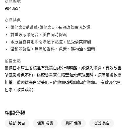
商品編號
LINE Pay
9948534
Apple Pay
商品特色
街口支付
維他命C誘導體x維他命E，有效改善暗沉乾燥
悠遊付
雙重玻尿酸配合，美白同時保濕
水感凝露質地瞬間滲透不黏膩，感受清爽膚觸
Google Pay
溫和弱酸性，無添加香料、色素、礦物油、酒精
AFTEE先享後付
銷售重點
相關說明
嚴選日本厚生省核准有效美白成分傳明酸，能深入滲透，有效改善
【關於「AFTEE先享後付」】
即享券
AFTEE先享後付是「在收到商品之後才付款」的支付方式。 讓您購物簡單
暗沉及膚色不均，搭配雙重薏仁精華和水解玻尿酸，調理肌膚乾燥
便利好安心！
粗糙，重現透亮白皙美肌。維他命C誘導體x維他命E，有效淡化黑
１．簡單：不需註冊會員、不需綁卡、不需儲值。
運送方式
２．便利：只要手機號碼，簡訊認證，即可結帳。
色素，改善暗沉
３．安心：先確認商品／服務後，再付款。
全家取貨付款
每筆NT$65，滿NT$390(含以上)免運費
【「AFTEE先享後付」結帳流程】
１．於結帳方式選擇「AFTEE先享後付」後，將跳轉至「AFTEE先享後付」
相關分類
付款後全家取貨
結帳頁面，進行簡訊認證並確認金額後，即可完成結帳。
２．訂單成立數日內，您將收到繳費通知簡訊。
每筆NT$65，滿NT$390(含以上)免運費
臉部 美白
保濕 凝露
肌研 保濕
淡斑 美白
３．收到繳費通知簡訊後14天內，點擊此簡訊中的連結，可透過四大超商／