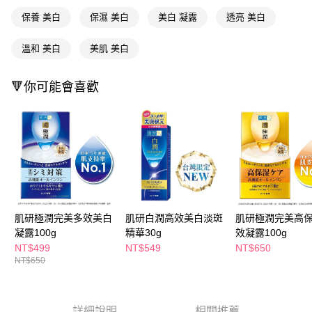
ATM／網路銀行／等多元方式進行付款，方視為交易完成。
萊爾富取貨付款
※ 請注意：結帳手續完成當下不需立刻繳費，但若您需要取消訂單，請聯絡
保養 美白
保濕 美白
美白 凝露
透亮 美白
每筆NT$65，滿NT$490(含以上)免運費
購買商品的店家。未經商家同意取消之訂單仍視為有效，需透過AFTEE先享
後付繳納相關費用。
溫和 美白
美肌 美白
付款後萊爾富取貨
※ 交易是否成功請以「AFTEE先享後付 」之結帳頁面顯示為準，若有關於
是否繳費成功／繳費後需取消欲退款等相關疑問，請聯繫「AFTEE先享後付
每筆NT$65，滿NT$490(含以上)免運費
客戶支援中心」
https://netprotections.freshdesk.com/support/home
🔻你可能會喜歡
7-11取貨付款
【注意事項】
１．透過由恩沛科技股份有限公司提供之「AFTEE先享後付」服務完成之交
每筆NT$65，滿NT$490(含以上)免運費
易，需依本服務之必要範圍內提供個人資料，並將交易相關給付款項請求債
權轉讓予恩沛科技股份有限公司。
付款後7-11取貨
２．關於個人資料處理事宜，請瀏覽以下網址：
每筆NT$65，滿NT$490(含以上)免運費
https://aftee.tw/terms/#terms3
３．未成年的使用者請事先徵得法定代理人或監護人之同意方可使用
宅配(本島)
「AFTEE先享後付」，若未經同意申辦者引起之損失，本公司不負相關責
任。
每筆NT$100，滿NT$790(含以上)免運費
４．使用「AFTEE先享後付」時，將依據個別帳號之用戶狀況，依本公司即
肌研極潤完美多效美白
肌研白潤高效美白淡斑
肌研極潤完美高
時審查核予不同之上限額度；若仍有額度不足之情形，本公司將視審查結果
凝露100g
精華30g
效凝露100g
付款後寶雅門市自取(由倉庫統一出貨)
請求用戶進行身份認證。
NT$499
NT$549
NT$650
每筆NT$80，滿NT$290(含以上)免運費
５．嚴禁一人註冊多個帳號或使用他人資訊註冊。若發現惡意使用之情形，
NT$650
恩沛科技股份有限公司將有權停止該用戶之使用額度並採取法律行動。
詳細說明
相關推薦