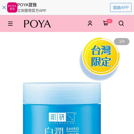
POYA寶雅
開啟APP
立刻使用官方APP
0
1
/
4