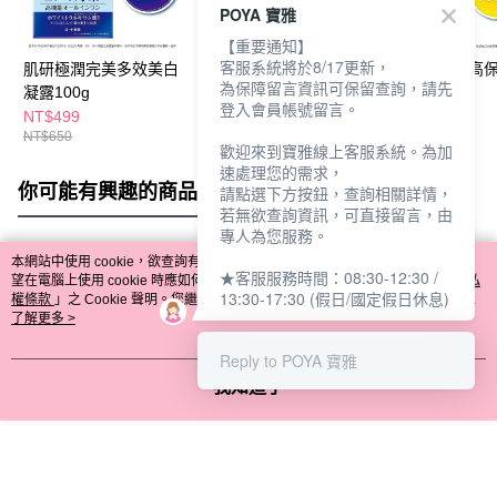
POYA 寶雅
【重要通知】
客服系統將於8/17更新，
肌研極潤完美多效美白
肌研白潤高效美白淡斑
肌研極潤完美高
為保障留言資訊可保留查詢，請先
凝露100g
精華30g
效凝露100g
登入會員帳號留言。
NT$499
NT$549
NT$650
NT$650
歡迎來到寶雅線上客服系統。為加
速處理您的需求，
你可能有興趣的商品
全站排行
請點選下方按鈕，查詢相關詳情，
若無欲查詢資訊，可直接留言，由
專人為您服務。
本網站中使用 cookie，欲查詢有關本網站使用 cookie 方式之詳情，及若您不希
★客服服務時間：08:30-12:30 /
熱門標籤
望在電腦上使用 cookie 時應如何變更電腦的 cookie 設定，請參閱本網站「
隱私
13:30-17:30 (假日/國定假日休息)
權條款
」之 Cookie 聲明。您繼續使用本網站即表示您同意本公司得按本網站使
用條款之 Cookie 聲明使用 cookie。
了解更多 >
Reply to POYA 寶雅
我知道了