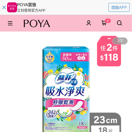
POYA寶雅
開啟APP
立刻使用官方APP
0
1
/
2