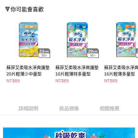
ATM／網路銀行／等多元方式進行付款，方視為交易完成。
萊爾富取貨付款
🔻你可能會喜歡
※ 請注意：結帳手續完成當下不需立刻繳費，但若您需要取消訂單，請聯絡
每筆NT$65，滿NT$490(含以上)免運費
購買商品的店家。未經商家同意取消之訂單仍視為有效，需透過AFTEE先享
後付繳納相關費用。
付款後萊爾富取貨
※ 交易是否成功請以「AFTEE先享後付 」之結帳頁面顯示為準，若有關於
是否繳費成功／繳費後需取消欲退款等相關疑問，請聯繫「AFTEE先享後付
每筆NT$65，滿NT$490(含以上)免運費
客戶支援中心」
https://netprotections.freshdesk.com/support/home
7-11取貨付款
【注意事項】
１．透過由恩沛科技股份有限公司提供之「AFTEE先享後付」服務完成之交
每筆NT$65，滿NT$490(含以上)免運費
易，需依本服務之必要範圍內提供個人資料，並將交易相關給付款項請求債
權轉讓予恩沛科技股份有限公司。
付款後7-11取貨
蘇菲艾柔吸水淨爽護墊
蘇菲艾柔吸水淨爽護墊
蘇菲艾柔吸水淨
２．關於個人資料處理事宜，請瀏覽以下網址：
每筆NT$65，滿NT$490(含以上)免運費
20片輕薄少中量型
10片輕薄特多量型
16片輕薄多量型
https://aftee.tw/terms/#terms3
NT$89
NT$89
NT$89
３．未成年的使用者請事先徵得法定代理人或監護人之同意方可使用
宅配(本島)
「AFTEE先享後付」，若未經同意申辦者引起之損失，本公司不負相關責
任。
每筆NT$100，滿NT$790(含以上)免運費
４．使用「AFTEE先享後付」時，將依據個別帳號之用戶狀況，依本公司即
時審查核予不同之上限額度；若仍有額度不足之情形，本公司將視審查結果
付款後寶雅門市自取(由倉庫統一出貨)
詳細說明
商品規格
相關推薦
請求用戶進行身份認證。
每筆NT$80，滿NT$290(含以上)免運費
５．嚴禁一人註冊多個帳號或使用他人資訊註冊。若發現惡意使用之情形，
恩沛科技股份有限公司將有權停止該用戶之使用額度並採取法律行動。