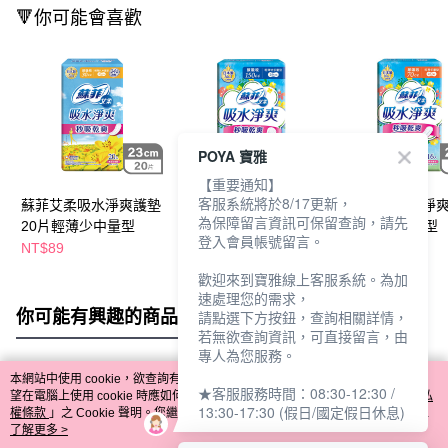
🔻你可能會喜歡
POYA 寶雅
【重要通知】
客服系統將於8/17更新，
蘇菲艾柔吸水淨爽護墊
蘇菲艾柔吸水淨爽護墊
蘇菲艾柔吸水淨
為保障留言資訊可保留查詢，請先
20片輕薄少中量型
10片輕薄特多量型
16片輕薄多量型
登入會員帳號留言。
NT$89
NT$89
NT$89
歡迎來到寶雅線上客服系統。為加
速處理您的需求，
你可能有興趣的商品
全站排行
請點選下方按鈕，查詢相關詳情，
若無欲查詢資訊，可直接留言，由
專人為您服務。
本網站中使用 cookie，欲查詢有關本網站使用 cookie 方式之詳情，及若您不希
★客服服務時間：08:30-12:30 /
熱門標籤
望在電腦上使用 cookie 時應如何變更電腦的 cookie 設定，請參閱本網站「
隱私
13:30-17:30 (假日/國定假日休息)
權條款
」之 Cookie 聲明。您繼續使用本網站即表示您同意本公司得按本網站使
用條款之 Cookie 聲明使用 cookie。
了解更多 >