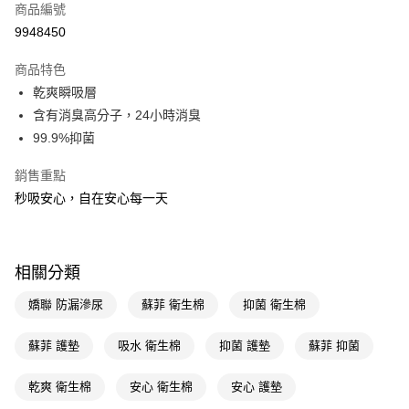
商品編號
LINE Pay
9948450
Apple Pay
商品特色
街口支付
乾爽瞬吸層
悠遊付
含有消臭高分子，24小時消臭
99.9%抑菌
Google Pay
銷售重點
AFTEE先享後付
秒吸安心，自在安心每一天
相關說明
【關於「AFTEE先享後付」】
即享券
AFTEE先享後付是「在收到商品之後才付款」的支付方式。 讓您購物簡單
便利好安心！
相關分類
１．簡單：不需註冊會員、不需綁卡、不需儲值。
運送方式
２．便利：只要手機號碼，簡訊認證，即可結帳。
３．安心：先確認商品／服務後，再付款。
嬌聯 防漏滲尿
蘇菲 衛生棉
抑菌 衛生棉
全家取貨付款
每筆NT$65，滿NT$390(含以上)免運費
【「AFTEE先享後付」結帳流程】
蘇菲 護墊
吸水 衛生棉
抑菌 護墊
蘇菲 抑菌
１．於結帳方式選擇「AFTEE先享後付」後，將跳轉至「AFTEE先享後付」
付款後全家取貨
結帳頁面，進行簡訊認證並確認金額後，即可完成結帳。
２．訂單成立數日內，您將收到繳費通知簡訊。
乾爽 衛生棉
安心 衛生棉
安心 護墊
每筆NT$65，滿NT$390(含以上)免運費
３．收到繳費通知簡訊後14天內，點擊此簡訊中的連結，可透過四大超商／