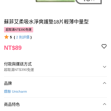
蘇菲艾柔吸水淨爽護墊18片輕薄中量型
超取滿NT$390免運
5
(
2
則評價
)
NT$89
付款與運送方式
超取滿NT$390免運
付款方式
品牌
POYA支付
嬌聯 Unicharm
信用卡一次付款
商品特色
超商取貨付款