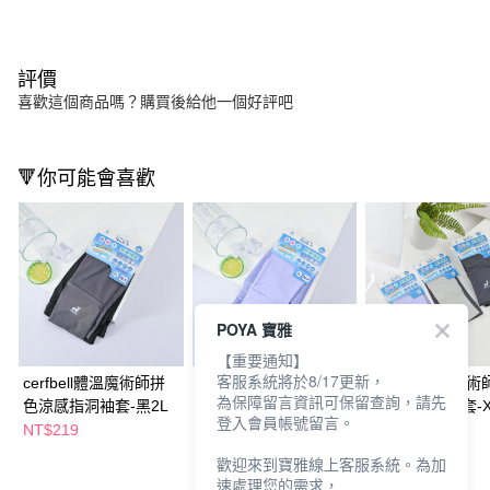
評價
喜歡這個商品嗎？購買後給他一個好評吧
🔻你可能會喜歡
POYA 寶雅
【重要通知】
客服系統將於8/17更新，
cerfbell體溫魔術師拼
cerfbell體溫魔術師拼
cerfbell體溫魔
為保障留言資訊可保留查詢，請先
色涼感指洞袖套-黑2L
色涼感指洞袖套-紫2L
色涼感指洞袖套-X
登入會員帳號留言。
款任選
NT$219
NT$219
NT$219
歡迎來到寶雅線上客服系統。為加
速處理您的需求，