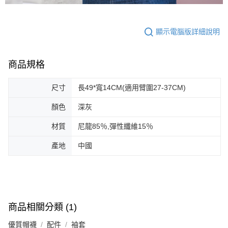
顯示電腦版詳細說明
商品規格
尺寸
長49*寬14CM(適用臂圍27-37CM)
顏色
深灰
材質
尼龍85％,彈性纖維15％
產地
中國
商品相關分類 (1)
優質帽襪
配件
袖套