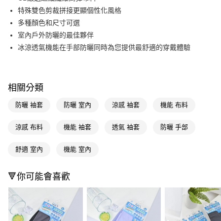
特殊雙色剪裁拼接更顯個性化風格
Apple Pay
多種顏色和尺寸可選
街口支付
室內戶外防曬的最佳夥伴
冰涼透氣機能在手部防曬同時為您提供最舒適的穿戴體驗
悠遊付
Google Pay
AFTEE先享後付
相關分類
相關說明
防曬 袖套
防曬 室內
涼感 袖套
機能 布料
【關於「AFTEE先享後付」】
即享券
AFTEE先享後付是「在收到商品之後才付款」的支付方式。 讓您購物簡單
涼感 布料
機能 袖套
透氣 袖套
防曬 手部
便利好安心！
１．簡單：不需註冊會員、不需綁卡、不需儲值。
運送方式
２．便利：只要手機號碼，簡訊認證，即可結帳。
舒適 室內
機能 室內
３．安心：先確認商品／服務後，再付款。
全家取貨付款
每筆NT$65，滿NT$390(含以上)免運費
【「AFTEE先享後付」結帳流程】
🔻你可能會喜歡
１．於結帳方式選擇「AFTEE先享後付」後，將跳轉至「AFTEE先享後付」
付款後全家取貨
結帳頁面，進行簡訊認證並確認金額後，即可完成結帳。
２．訂單成立數日內，您將收到繳費通知簡訊。
每筆NT$65，滿NT$390(含以上)免運費
３．收到繳費通知簡訊後14天內，點擊此簡訊中的連結，可透過四大超商／
ATM／網路銀行／等多元方式進行付款，方視為交易完成。