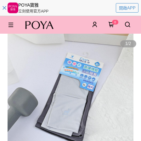
POYA寶雅
開啟APP
立刻使用官方APP
0
1
/
2