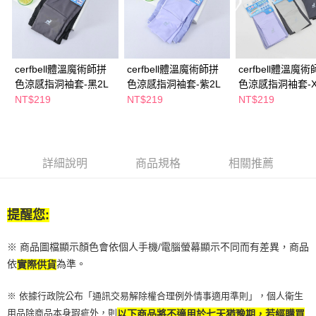
萊爾富取貨付款
※ 請注意：結帳手續完成當下不需立刻繳費，但若您需要取消訂單，請聯絡
每筆NT$65，滿NT$490(含以上)免運費
購買商品的店家。未經商家同意取消之訂單仍視為有效，需透過AFTEE先享
後付繳納相關費用。
付款後萊爾富取貨
※ 交易是否成功請以「AFTEE先享後付 」之結帳頁面顯示為準，若有關於
是否繳費成功／繳費後需取消欲退款等相關疑問，請聯繫「AFTEE先享後付
每筆NT$65，滿NT$490(含以上)免運費
cerfbell體溫魔術師拼
cerfbell體溫魔術師拼
cerfbell體溫魔
客戶支援中心」
https://netprotections.freshdesk.com/support/home
色涼感指洞袖套-黑2L
色涼感指洞袖套-紫2L
色涼感指洞袖套-X
7-11取貨付款
【注意事項】
款任選
NT$219
NT$219
NT$219
１．透過由恩沛科技股份有限公司提供之「AFTEE先享後付」服務完成之交
每筆NT$65，滿NT$490(含以上)免運費
易，需依本服務之必要範圍內提供個人資料，並將交易相關給付款項請求債
權轉讓予恩沛科技股份有限公司。
付款後7-11取貨
２．關於個人資料處理事宜，請瀏覽以下網址：
每筆NT$65，滿NT$490(含以上)免運費
https://aftee.tw/terms/#terms3
詳細說明
商品規格
相關推薦
３．未成年的使用者請事先徵得法定代理人或監護人之同意方可使用
宅配(本島)
「AFTEE先享後付」，若未經同意申辦者引起之損失，本公司不負相關責
任。
每筆NT$100，滿NT$790(含以上)免運費
４．使用「AFTEE先享後付」時，將依據個別帳號之用戶狀況，依本公司即
提醒您:
時審查核予不同之上限額度；若仍有額度不足之情形，本公司將視審查結果
付款後寶雅門市自取(由倉庫統一出貨)
請求用戶進行身份認證。
每筆NT$80，滿NT$290(含以上)免運費
※ 商品圖檔顯示顏色會依個人手機/電腦螢幕顯示不同而有差異，商品
５．嚴禁一人註冊多個帳號或使用他人資訊註冊。若發現惡意使用之情形，
恩沛科技股份有限公司將有權停止該用戶之使用額度並採取法律行動。
依
為準。
實際供貨
※ 依據行政院公布「通訊交易解除權合理例外情事適用準則」，個人衛生
用品除商品本身瑕疵外，則
以下商品將不適用於七天猶豫期，若經購買