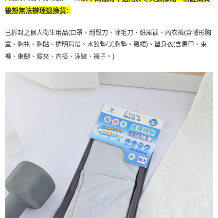
後恕無法辦理退換貨:
已拆封之個人衛生用品(口罩、刮鬍刀、除毛刀、紙尿褲、內衣褲(含隱形胸
罩、胸扥、胸貼、透明肩帶、水餃墊/美胸墊、襯裙)、塑身衣(含馬甲、束
褲、束腿、腰夾、內搭、泳裝、襪子。)