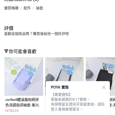
優質帽襪
配件
袖套
評價
喜歡這個商品嗎？購買後給他一個好評吧
🔻你可能會喜歡
POYA 寶雅
【重要通知】
客服系統將於8/17更新，
cerfbell體溫魔術師拼
cerfbell體溫魔術師拼
cerfbell體溫魔
為保障留言資訊可保留查詢，請先
色涼感指洞袖套-紫2L
色涼感指洞袖套-深灰
洞涼感指洞袖套-黑
登入會員帳號留言。
2L
NT$219
NT$219
NT$189