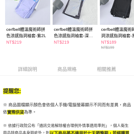
萊爾富取貨付款
※ 請注意：結帳手續完成當下不需立刻繳費，但若您需要取消訂單，請聯絡
每筆NT$65，滿NT$490(含以上)免運費
購買商品的店家。未經商家同意取消之訂單仍視為有效，需透過AFTEE先享
後付繳納相關費用。
付款後萊爾富取貨
※ 交易是否成功請以「AFTEE先享後付 」之結帳頁面顯示為準，若有關於
是否繳費成功／繳費後需取消欲退款等相關疑問，請聯繫「AFTEE先享後付
每筆NT$65，滿NT$490(含以上)免運費
cerfbell體溫魔術師拼
cerfbell體溫魔術師拼
cerfbell體溫魔
客戶支援中心」
https://netprotections.freshdesk.com/support/home
色涼感指洞袖套-紫2L
色涼感指洞袖套-深灰
洞涼感指洞袖套-黑
7-11取貨付款
【注意事項】
2L
NT$219
NT$219
NT$189
１．透過由恩沛科技股份有限公司提供之「AFTEE先享後付」服務完成之交
每筆NT$65，滿NT$490(含以上)免運費
NT$199
易，需依本服務之必要範圍內提供個人資料，並將交易相關給付款項請求債
權轉讓予恩沛科技股份有限公司。
付款後7-11取貨
２．關於個人資料處理事宜，請瀏覽以下網址：
每筆NT$65，滿NT$490(含以上)免運費
https://aftee.tw/terms/#terms3
詳細說明
商品規格
相關推薦
３．未成年的使用者請事先徵得法定代理人或監護人之同意方可使用
宅配(本島)
「AFTEE先享後付」，若未經同意申辦者引起之損失，本公司不負相關責
任。
每筆NT$100，滿NT$790(含以上)免運費
４．使用「AFTEE先享後付」時，將依據個別帳號之用戶狀況，依本公司即
提醒您:
時審查核予不同之上限額度；若仍有額度不足之情形，本公司將視審查結果
付款後寶雅門市自取(由倉庫統一出貨)
請求用戶進行身份認證。
每筆NT$80，滿NT$290(含以上)免運費
※ 商品圖檔顯示顏色會依個人手機/電腦螢幕顯示不同而有差異，商品
５．嚴禁一人註冊多個帳號或使用他人資訊註冊。若發現惡意使用之情形，
恩沛科技股份有限公司將有權停止該用戶之使用額度並採取法律行動。
依
為準。
實際供貨
※ 依據行政院公布「通訊交易解除權合理例外情事適用準則」，個人衛生
用品除商品本身瑕疵外，則
以下商品將不適用於七天猶豫期，若經購買