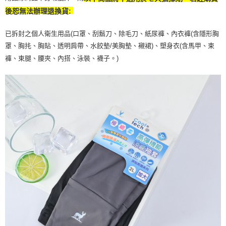
後恕無法辦理退換貨:
已拆封之個人衛生用品(口罩、刮鬍刀、除毛刀、紙尿褲、內衣褲(含隱形胸
罩、胸扥、胸貼、透明肩帶、水餃墊/美胸墊、襯裙)、塑身衣(含馬甲、束
褲、束腿、腰夾、內搭、泳裝、襪子。)