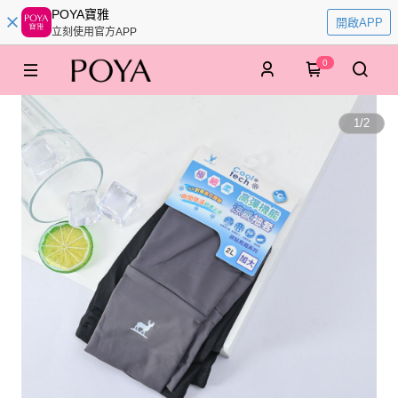
POYA寶雅
開啟APP
立刻使用官方APP
0
1
/
2