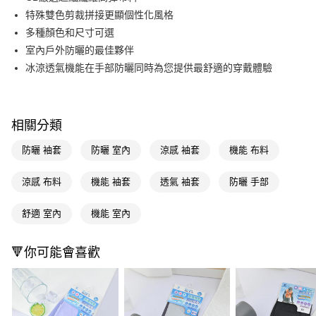
特殊雙色剪裁拼接更顯個性化風格
Apple Pay
多種顏色和尺寸可選
街口支付
室內戶外防曬的最佳夥伴
冰涼透氣機能在手部防曬同時為您提供最舒適的穿戴體驗
悠遊付
Google Pay
AFTEE先享後付
相關分類
相關說明
防曬 袖套
防曬 室內
涼感 袖套
機能 布料
【關於「AFTEE先享後付」】
即享券
AFTEE先享後付是「在收到商品之後才付款」的支付方式。 讓您購物簡單
涼感 布料
機能 袖套
透氣 袖套
防曬 手部
便利好安心！
１．簡單：不需註冊會員、不需綁卡、不需儲值。
運送方式
２．便利：只要手機號碼，簡訊認證，即可結帳。
舒適 室內
機能 室內
３．安心：先確認商品／服務後，再付款。
全家取貨付款
每筆NT$65，滿NT$390(含以上)免運費
【「AFTEE先享後付」結帳流程】
🔻你可能會喜歡
１．於結帳方式選擇「AFTEE先享後付」後，將跳轉至「AFTEE先享後付」
付款後全家取貨
結帳頁面，進行簡訊認證並確認金額後，即可完成結帳。
２．訂單成立數日內，您將收到繳費通知簡訊。
每筆NT$65，滿NT$390(含以上)免運費
３．收到繳費通知簡訊後14天內，點擊此簡訊中的連結，可透過四大超商／
ATM／網路銀行／等多元方式進行付款，方視為交易完成。