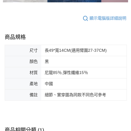
顯示電腦版詳細說明
商品規格
尺寸
長49*寬14CM(適用臂圍27-37CM)
顏色
黑
材質
尼龍85％,彈性纖維15％
產地
中國
備註
細節、實穿圖為同款不同色可參考
商品相關分類 (1)