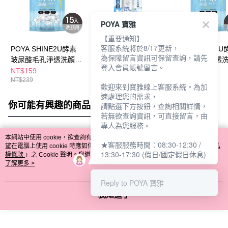
POYA 寶雅
【重要通知】
客服系統將於8/17更新，
POYA SHINE2U酵素
POYA SHINE2U 香氛
POYA SHINE2
為保障留言資訊可保留查詢，請先
玻尿酸毛孔淨透洗顏粉
沁涼凈白防曬噴霧
玻尿酸毛孔淨透
登入會員帳號留言。
15入
90ml
7入
NT$159
NT$149
NT$89
NT$239
NT$249
NT$129
歡迎來到寶雅線上客服系統。為加
速處理您的需求，
你可能有興趣的商品
全站排行
請點選下方按鈕，查詢相關詳情，
若無欲查詢資訊，可直接留言，由
專人為您服務。
本網站中使用 cookie，欲查詢有關本網站使用 cookie 方式之詳情，及若您不希
★客服服務時間：08:30-12:30 /
熱門標籤
望在電腦上使用 cookie 時應如何變更電腦的 cookie 設定，請參閱本網站「
隱私
13:30-17:30 (假日/國定假日休息)
權條款
」之 Cookie 聲明。您繼續使用本網站即表示您同意本公司得按本網站使
用條款之 Cookie 聲明使用 cookie。
了解更多 >
Reply to POYA 寶雅
我知道了