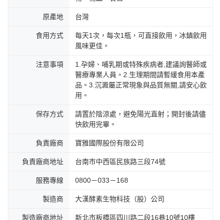
原產地
台灣
食用方式
每天1次，每次1瓶，可直接飲用，冰鎮飲用
風味更佳。
注意事項
1.孕婦、哺乳期或特殊疾病者,建議詢醫師或
醫療專業人員。2.生理期間請暫緩食用本產
品。3.沉澱屬正常現象與品質無關,請安心飲
用。
保存方式
請置於陰涼處，避免陽光直射；開封後請儘
快飲用完畢。
負責廠商
寶雅國際股份有限公司
負責廠商地址
台南市中西區民族路三段74號
服務專線
0800－033－168
製造商
大漢酵素生物科技（股）公司
製造廠商地址
新北市板橋區四川路二段16巷10號10樓