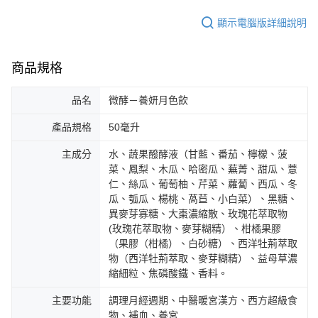
顯示電腦版詳細說明
商品規格
品名
微酵－養妍月色飲
產品規格
50毫升
主成分
水、蔬果醱酵液（甘藍、番茄、檸檬、菠
菜、鳳梨、木瓜、哈密瓜、蕪菁、甜瓜、薏
仁、絲瓜、葡萄柚、芹菜、蘿蔔、西瓜、冬
瓜、瓠瓜、楊桃、萵苣、小白菜）、黑糖、
異麥芽寡糖、大棗濃縮散、玫瑰花萃取物
(玫瑰花萃取物、麥芽糊精）、柑橘果膠
（果膠（柑橘）、白砂糖）、西洋牡荊萃取
物（西洋牡荊萃取、麥芽糊精）、益母草濃
縮細粒、焦磷酸鐵、香料。
主要功能
調理月經週期、中醫暖宮漢方、西方超級食
物、補血、養宮