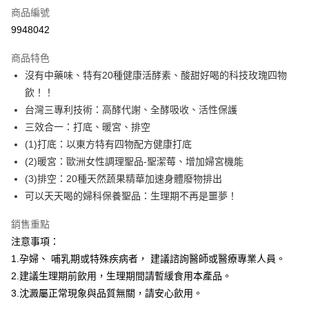
商品編號
信用卡一次付款
9948042
超商取貨付款
商品特色
LINE Pay
沒有中藥味、特有20種健康活酵素、酸甜好喝的科技玫瑰四物
飲！！
Apple Pay
台灣三專利技術：高酵代謝、全酵吸收、活性保護
街口支付
三效合一：打底、暖宮、排空
(1)打底：以東方特有四物配方健康打底
悠遊付
(2)暖宮：歐洲女性調理聖品-聖潔莓、增加婦宮機能
Google Pay
(3)排空：20種天然蔬果精華加速身體廢物排出
可以天天喝的婦科保養聖品：生理期不再是噩夢！
AFTEE先享後付
相關說明
銷售重點
【關於「AFTEE先享後付」】
注意事項：
即享券
AFTEE先享後付是「在收到商品之後才付款」的支付方式。 讓您購物簡單
便利好安心！
1.孕婦、 哺乳期或特殊疾病者， 建議諮詢醫師或醫療專業人員。
１．簡單：不需註冊會員、不需綁卡、不需儲值。
2.建議生理期前飲用，生理期間請暫緩食用本產品。
運送方式
２．便利：只要手機號碼，簡訊認證，即可結帳。
3.沈澱屬正常現象與品質無關，請安心飲用。
３．安心：先確認商品／服務後，再付款。
全家取貨付款