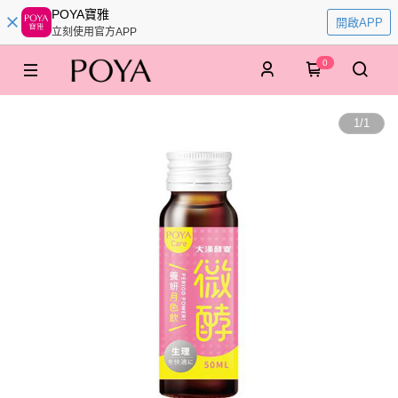
POYA寶雅
開啟APP
立刻使用官方APP
0
1
/
1