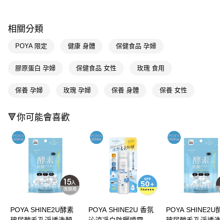
每筆NT$65，滿NT$390(含以上)免運費
【「AFTEE先享後付」結帳流程】
１．於結帳方式選擇「AFTEE先享後付」後，將跳轉至「AFTEE先享後付」
付款後全家取貨
結帳頁面，進行簡訊認證並確認金額後，即可完成結帳。
相關分類
２．訂單成立數日內，您將收到繳費通知簡訊。
每筆NT$65，滿NT$390(含以上)免運費
３．收到繳費通知簡訊後14天內，點擊此簡訊中的連結，可透過四大超商／
POYA 限定
健康 身體
保健食品 孕婦
ATM／網路銀行／等多元方式進行付款，方視為交易完成。
萊爾富取貨付款
※ 請注意：結帳手續完成當下不需立刻繳費，但若您需要取消訂單，請聯絡
膠原蛋白 孕婦
保健食品 女性
玫瑰 食用
每筆NT$65，滿NT$490(含以上)免運費
購買商品的店家。未經商家同意取消之訂單仍視為有效，需透過AFTEE先享
後付繳納相關費用。
付款後萊爾富取貨
※ 交易是否成功請以「AFTEE先享後付 」之結帳頁面顯示為準，若有關於
保養 孕婦
玫瑰 孕婦
保養 身體
保養 女性
是否繳費成功／繳費後需取消欲退款等相關疑問，請聯繫「AFTEE先享後付
每筆NT$65，滿NT$490(含以上)免運費
客戶支援中心」
https://netprotections.freshdesk.com/support/home
🔻你可能會喜歡
7-11取貨付款
【注意事項】
１．透過由恩沛科技股份有限公司提供之「AFTEE先享後付」服務完成之交
每筆NT$65，滿NT$490(含以上)免運費
易，需依本服務之必要範圍內提供個人資料，並將交易相關給付款項請求債
權轉讓予恩沛科技股份有限公司。
付款後7-11取貨
２．關於個人資料處理事宜，請瀏覽以下網址：
每筆NT$65，滿NT$490(含以上)免運費
https://aftee.tw/terms/#terms3
３．未成年的使用者請事先徵得法定代理人或監護人之同意方可使用
宅配(本島)
「AFTEE先享後付」，若未經同意申辦者引起之損失，本公司不負相關責
任。
每筆NT$100，滿NT$790(含以上)免運費
４．使用「AFTEE先享後付」時，將依據個別帳號之用戶狀況，依本公司即
POYA SHINE2U酵素
POYA SHINE2U 香氛
POYA SHINE2
時審查核予不同之上限額度；若仍有額度不足之情形，本公司將視審查結果
付款後寶雅門市自取(由倉庫統一出貨)
請求用戶進行身份認證。
玻尿酸毛孔淨透洗顏粉
沁涼凈白防曬噴霧
玻尿酸毛孔淨透