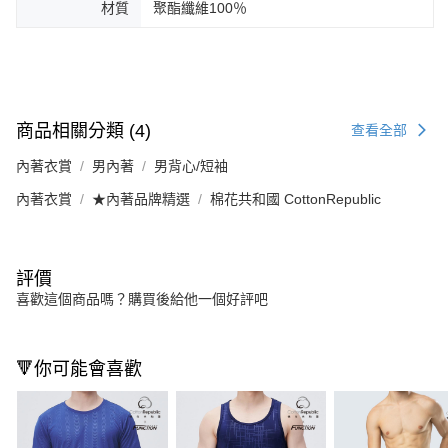
材質
聚酯纖維100％
商品相關分類 (4)
查看全部
內著衣賞
男內著
男背心/短袖
內著衣賞
★內著品牌精選
棉花共和國 CottonRepublic
評價
喜歡這個商品嗎？購買後給他一個好評吧
🔻你可能會喜歡