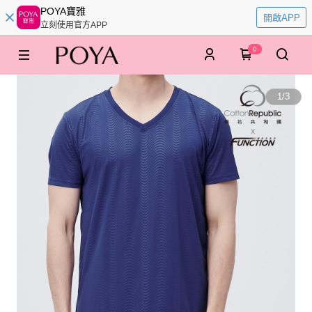
POYA寶雅
開啟APP
立刻使用官方APP
0
1
/
3