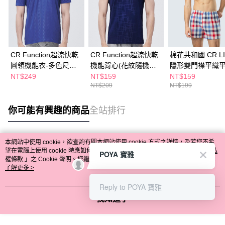
CR Function超涼快乾
CR Function超涼快乾
棉花共和國 CR LI
圓領機能衣-多色尺寸
機能背心(花紋隨機出
隱形雙門襟平織
任選(花紋隨機出貨)
貨)
(顏色隨機出貨)
NT$249
NT$159
NT$159
NT$209
NT$199
你可能有興趣的商品
全站排行
本網站中使用 cookie，欲查詢有關本網站使用 cookie 方式之詳情，及若您不希
熱門標籤
望在電腦上使用 cookie 時應如何變更電腦的 cookie 設定，請參閱本網站「
隱私
POYA 寶雅
權條款
」之 Cookie 聲明。您繼續使用本網站即表示您同意本公司得按本網站使
用條款之 Cookie 聲明使用 cookie。
了解更多 >
Reply to POYA 寶雅
我知道了