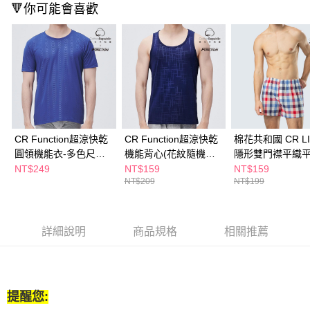
１．於結帳方式選擇「AFTEE先享後付」後，將跳轉至「AFTEE先享後付」
🔻你可能會喜歡
付款後全家取貨
結帳頁面，進行簡訊認證並確認金額後，即可完成結帳。
２．訂單成立數日內，您將收到繳費通知簡訊。
每筆NT$65，滿NT$390(含以上)免運費
３．收到繳費通知簡訊後14天內，點擊此簡訊中的連結，可透過四大超商／
ATM／網路銀行／等多元方式進行付款，方視為交易完成。
萊爾富取貨付款
※ 請注意：結帳手續完成當下不需立刻繳費，但若您需要取消訂單，請聯絡
每筆NT$65，滿NT$490(含以上)免運費
購買商品的店家。未經商家同意取消之訂單仍視為有效，需透過AFTEE先享
後付繳納相關費用。
付款後萊爾富取貨
※ 交易是否成功請以「AFTEE先享後付 」之結帳頁面顯示為準，若有關於
是否繳費成功／繳費後需取消欲退款等相關疑問，請聯繫「AFTEE先享後付
每筆NT$65，滿NT$490(含以上)免運費
客戶支援中心」
https://netprotections.freshdesk.com/support/home
CR Function超涼快乾
CR Function超涼快乾
棉花共和國 CR LI
7-11取貨付款
【注意事項】
圓領機能衣-多色尺寸
機能背心(花紋隨機出
隱形雙門襟平織
１．透過由恩沛科技股份有限公司提供之「AFTEE先享後付」服務完成之交
每筆NT$65，滿NT$490(含以上)免運費
任選(花紋隨機出貨)
貨)
(顏色隨機出貨)
NT$249
NT$159
NT$159
易，需依本服務之必要範圍內提供個人資料，並將交易相關給付款項請求債
NT$209
NT$199
權轉讓予恩沛科技股份有限公司。
付款後7-11取貨
２．關於個人資料處理事宜，請瀏覽以下網址：
每筆NT$65，滿NT$490(含以上)免運費
https://aftee.tw/terms/#terms3
３．未成年的使用者請事先徵得法定代理人或監護人之同意方可使用
詳細說明
商品規格
相關推薦
宅配(本島)
「AFTEE先享後付」，若未經同意申辦者引起之損失，本公司不負相關責
任。
每筆NT$100，滿NT$790(含以上)免運費
４．使用「AFTEE先享後付」時，將依據個別帳號之用戶狀況，依本公司即
時審查核予不同之上限額度；若仍有額度不足之情形，本公司將視審查結果
付款後寶雅門市自取(由倉庫統一出貨)
請求用戶進行身份認證。
提醒您:
每筆NT$80，滿NT$290(含以上)免運費
５．嚴禁一人註冊多個帳號或使用他人資訊註冊。若發現惡意使用之情形，