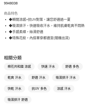
信用卡一次付款
9948038
超商取貨付款
商品特色
LINE Pay
◆瞬間涼感+抗UV對策，讓您舒適過一夏
◆吸濕排汗，快速吸收汗水，維持肌膚乾爽不悶熱
Apple Pay
◆手感柔順，絲滑舒適
街口支付
◆特殊花紋，內搭單穿都適宜(隨機出貨)
悠遊付
Google Pay
相關分類
AFTEE先享後付
棉花共和國 涼感
快速 汗水
舒適 多色
相關說明
【關於「AFTEE先享後付」】
乾爽 汗水
舒適 汗水
吸濕排汗 汗水
即享券
AFTEE先享後付是「在收到商品之後才付款」的支付方式。 讓您購物簡單
便利好安心！
１．簡單：不需註冊會員、不需綁卡、不需儲值。
快乾 汗水
抗UV 多色
涼感 汗水
運送方式
２．便利：只要手機號碼，簡訊認證，即可結帳。
３．安心：先確認商品／服務後，再付款。
全家取貨付款
吸濕排汗 舒適
每筆NT$65，滿NT$390(含以上)免運費
【「AFTEE先享後付」結帳流程】