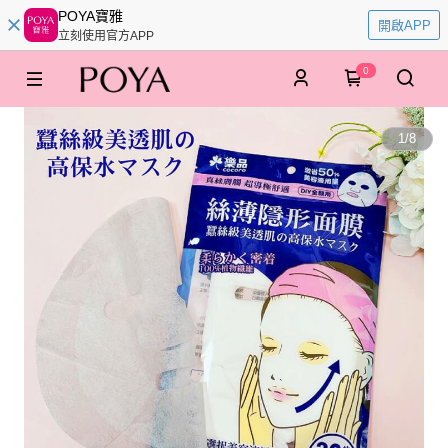
POYA寶雅
開啟APP
立刻使用官方APP
0
1
/
8