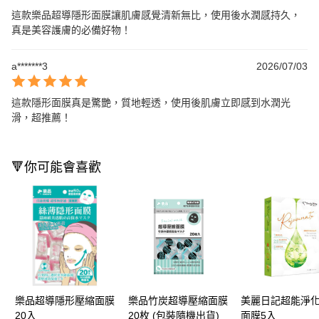
這款樂品超導隱形面膜讓肌膚感覺清新無比，使用後水潤感持久，
真是美容護膚的必備好物！
a*******3
2026/07/03
這款隱形面膜真是驚艷，質地輕透，使用後肌膚立即感到水潤光
滑，超推薦！
🔻你可能會喜歡
樂品超導隱形壓縮面膜
樂品竹炭超導壓縮面膜
美麗日記超能淨
20入
20枚 (包裝隨機出貨)
面膜5入