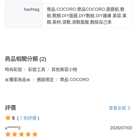
hashtag
樂品,COCORO,樂品COCORO,面膜紙,敷
臉,敷顏,DIY面膜,DIY敷臉,DIY護膚,美容,美
顏,美材,濕敷,濕敷面膜,敷臉自己來
商品相關分類 (2)
時尚彩妝
彩妝工具
其他美容小物
🎀獨家商品🎀
通路限定
樂品 COCORO
評價
查看全部
5
(
7
則評價
)
a*******3
2026/07/03