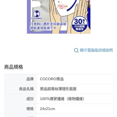
顯示電腦版詳細說明
商品規格
品牌
COCORO樂品
商品名稱
樂品超導絲薄隱形面膜
成份
100％嫘縈纖維（植物纖維）
規格
24x21cm