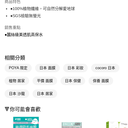
商品特色
LINE Pay
●100%植物纖維，可自然分解愛地球
●SGS檢驗無螢光
Apple Pay
銷售重點
街口支付
●蠶絲級美透肌高保水
悠遊付
Google Pay
相關分類
AFTEE先享後付
相關說明
POYA 限定
日本 面膜
日本 彩妝
cocoro 日本
【關於「AFTEE先享後付」】
即享券
AFTEE先享後付是「在收到商品之後才付款」的支付方式。 讓您購物簡單
植物 居家
平價 面膜
日本 保健
保養 面膜
便利好安心！
１．簡單：不需註冊會員、不需綁卡、不需儲值。
運送方式
日本 沙龍
日本 居家
２．便利：只要手機號碼，簡訊認證，即可結帳。
３．安心：先確認商品／服務後，再付款。
全家取貨付款
每筆NT$65，滿NT$390(含以上)免運費
🔻你可能會喜歡
【「AFTEE先享後付」結帳流程】
１．於結帳方式選擇「AFTEE先享後付」後，將跳轉至「AFTEE先享後付」
付款後全家取貨
結帳頁面，進行簡訊認證並確認金額後，即可完成結帳。
２．訂單成立數日內，您將收到繳費通知簡訊。
每筆NT$65，滿NT$390(含以上)免運費