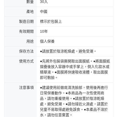
數量
30入
產地
中國
製造日期
標示於包裝上
有效期間
10年
用途
個人保養
保存方法
●請放置於陰涼乾燥處，避免受潮。
使用方式
●先將外包裝袋撕開取出面膜紙。●將面膜紙
摺疊後放入容器中或手掌上，倒入化妝水或
精華液。●面膜將快速吸收液體，取出面膜
即可敷臉。
注意事項
●建議使用前徹底清洗臉部，使用後再進行
日常保養動作。●本商品為一次性使用商
品，請勿重複使用。●請放置於陰涼乾燥
處，避免受潮。●請勿接近火源處，請置於
兒童不易取得處避免誤食。●本產品不溶於
水，請勿任意棄置。