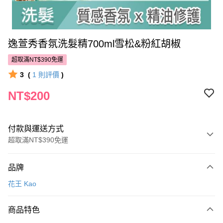
逸萱秀香氛洗髮精700ml雪松&粉紅胡椒
超取滿NT$390免運
3
(
1
則評價
)
NT$200
付款與運送方式
超取滿NT$390免運
付款方式
品牌
POYA支付
花王 Kao
信用卡一次付款
商品特色
超商取貨付款