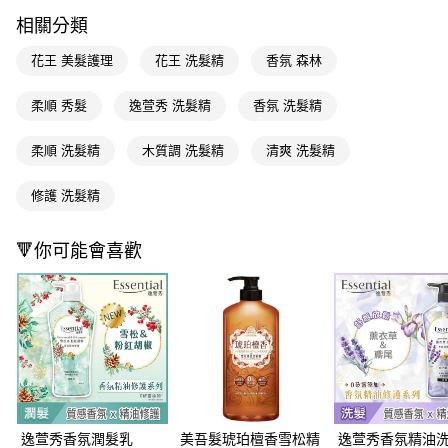
ATM／網路銀行／等多元方式進行付款，方視為交易完成。
萊爾富取貨付款
相關分類
※ 請注意：結帳手續完成當下不需立刻繳費，但若您需要取消訂單，請聯絡
每筆NT$65，滿NT$490(含以上)免運費
購買商品的店家。未經商家同意取消之訂單仍視為有效，需透過AFTEE先享
花王 美髮護理
花王 洗髮精
香氛 森林
後付繳納相關費用。
付款後萊爾富取貨
※ 交易是否成功請以「AFTEE先享後付 」之結帳頁面顯示為準，若有關於
是否繳費成功／繳費後需取消欲退款等相關疑問，請聯繫「AFTEE先享後付
柔順 秀髮
逸萱秀 洗髮精
香氛 洗髮精
每筆NT$65，滿NT$490(含以上)免運費
客戶支援中心」
https://netprotections.freshdesk.com/support/home
7-11取貨付款
柔順 洗髮精
木質調 洗髮精
清爽 洗髮精
【注意事項】
１．透過由恩沛科技股份有限公司提供之「AFTEE先享後付」服務完成之交
每筆NT$65，滿NT$490(含以上)免運費
易，需依本服務之必要範圍內提供個人資料，並將交易相關給付款項請求債
修護 洗髮精
權轉讓予恩沛科技股份有限公司。
付款後7-11取貨
２．關於個人資料處理事宜，請瀏覽以下網址：
每筆NT$65，滿NT$490(含以上)免運費
https://aftee.tw/terms/#terms3
🔻你可能會喜歡
３．未成年的使用者請事先徵得法定代理人或監護人之同意方可使用
宅配(本島)
「AFTEE先享後付」，若未經同意申辦者引起之損失，本公司不負相關責
任。
每筆NT$100，滿NT$790(含以上)免運費
４．使用「AFTEE先享後付」時，將依據個別帳號之用戶狀況，依本公司即
時審查核予不同之上限額度；若仍有額度不足之情形，本公司將視審查結果
付款後寶雅門市自取(由倉庫統一出貨)
請求用戶進行身份認證。
每筆NT$80，滿NT$290(含以上)免運費
５．嚴禁一人註冊多個帳號或使用他人資訊註冊。若發現惡意使用之情形，
恩沛科技股份有限公司將有權停止該用戶之使用額度並採取法律行動。
逸萱秀香氛潤髮乳
美吾髮琥珀檀香雪松精
逸萱秀香氛精油