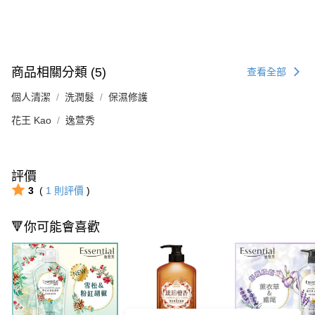
商品相關分類 (5)
查看全部
個人清潔
洗潤髮
保濕修護
花王 Kao
逸萱秀
評價
3
(
1
則評價
)
🔻你可能會喜歡