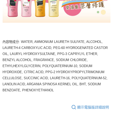
內容物成分: WATER, AMMONIUM LAURETH SULFATE, ALCOHOL,
LAURETH-4 CARBOXYLIC ACID, PEG-60 HYDROGENATED CASTOR
OIL, LAURYL HYDROXYSULTAINE, PPG-3 CAPRYLYL ETHER,
BENZYL ALCOHOL, FRAGRANCE, SODIUM CHLORIDE,
ETHYLHEXYLGLYCERIN, POLYQUATERNIUM-10, SODIUM
HYDROXIDE, CITRIC ACID, PPG-2 HYDROXYPROPYLTRIMONIUM
CELLULOSE, SUCCINIC ACID, LAURETH-16, POLYQUATERNIUM-52,
LANOLIN ACID, ARGANIA SPINOSA KERNEL OIL, BHT, SODIUM
BENZOATE, PHENOXYETHANOL
顯示電腦版詳細說明