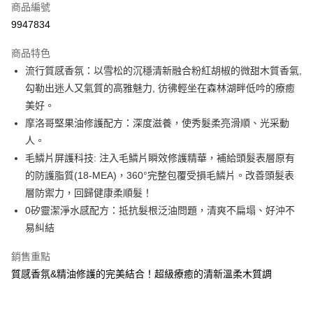
商品編號
LINE Pay
9947834
Apple Pay
商品特色
街口支付
流行質感香氛：以雪松的沉穩清新融合粉紅胡椒的微甜木質香氣,
悠遊付
勾勒出迷人又氣質的高雅魅力, 彷彿輕坐在森林湖畔低吟的療癒
美好。
Google Pay
摩洛哥堅果油修護配方：深度滋養，使秀髮柔亮滑順、光采動
AFTEE先享後付
人。
相關說明
毛鱗片屏護科技: 注入毛鱗片瞬效修護精華，補給頭髮表層原有
【關於「AFTEE先享後付」】
的防護脂質(18-MEA)，360°完整包覆受損毛鱗片。改善頭髮表
即享券
AFTEE先享後付是「在收到商品之後才付款」的支付方式。 讓您購物簡單
層防禦力，回歸健康柔順髮！
便利好安心！
１．簡單：不需註冊會員、不需綁卡、不需儲值。
0矽靈潔淨水感配方：抵抗髮根泛油問題，清爽不扁塌、好沖不
運送方式
２．便利：只要手機號碼，簡訊認證，即可結帳。
易糾結
３．安心：先確認商品／服務後，再付款。
全家取貨付款
每筆NT$65，滿NT$390(含以上)免運費
銷售重點
【「AFTEE先享後付」結帳流程】
１．於結帳方式選擇「AFTEE先享後付」後，將跳轉至「AFTEE先享後付」
質感香氛&精油修護的完美結合！超級療癒的清新溫柔木質調
付款後全家取貨
結帳頁面，進行簡訊認證並確認金額後，即可完成結帳。
２．訂單成立數日內，您將收到繳費通知簡訊。
每筆NT$65，滿NT$390(含以上)免運費
３．收到繳費通知簡訊後14天內，點擊此簡訊中的連結，可透過四大超商／