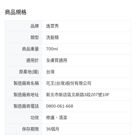
商品規格
品牌
逸萱秀
類型
洗髮精
商品重量
700ml
適用於
全膚質適用
原產地(國)
台灣
製造廠商名稱
花王(台灣)股份有限公司
製造廠商地址
新北市新店區北新路3段207號10F
製造廠商電話
0800-061-668
功效
修護、清潔
保存期限
36個月