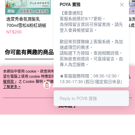
POYA 寶雅
【重要通知】
客服系統將於8/17更新，
逸萱秀香氛潤髮乳
美吾髮琥珀檀香雪松精
逸萱秀香氛精油
為保障留言資訊可保留查詢，請先
700ml雪松&粉紅胡椒
油洗髮露700ml
700ml-薰衣草&
登入會員帳號留言。
NT$200
NT$169
NT$200
NT$179
歡迎來到寶雅線上客服系統。為加
速處理您的需求，
你可能有興趣的商品
全站排行
請點選下方按鈕，查詢相關詳情，
若無欲查詢資訊，可直接留言，由
專人為您服務。
本網站中使用 cookie，欲查詢有關本網站使用 cookie 方式之詳情，及若您不希
★客服服務時間：08:30-12:30 /
熱門標籤
望在電腦上使用 cookie 時應如何變更電腦的 cookie 設定，請參閱本網站「
隱私
13:30-17:30 (假日/國定假日休息)
權條款
」之 Cookie 聲明。您繼續使用本網站即表示您同意本公司得按本網站使
用條款之 Cookie 聲明使用 cookie。
了解更多 >
Reply to POYA 寶雅
我知道了