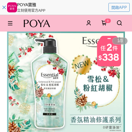
POYA寶雅
開啟APP
立刻使用官方APP
0
1
/
3