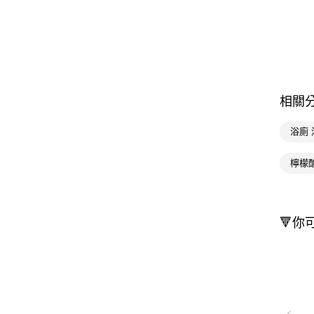
相關
浴廁
檸檬
🔻你