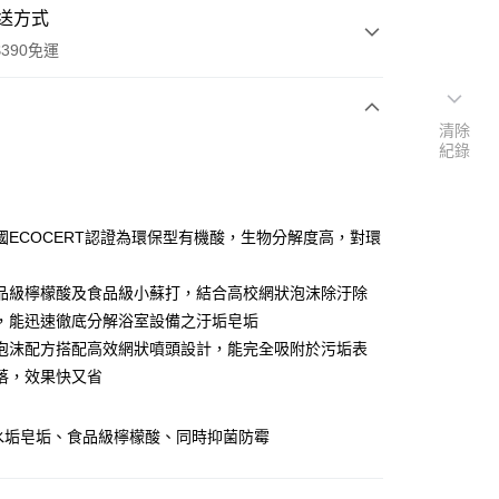
送方式
390免運
清除
紀錄
次付款
付款
國ECOCERT認證為環保型有機酸，生物分解度高，對環
品級檸檬酸及食品級小蘇打，結合高校網狀泡沫除汙除
，能迅速徹底分解浴室設備之汙垢皂垢
泡沫配方搭配高效網狀噴頭設計，能完全吸附於污垢表
落，效果快又省
y
水垢皂垢、食品級檸檬酸、同時抑菌防霉
享後付