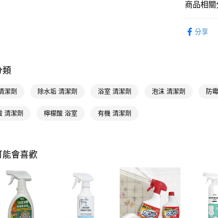
相關說明
商品相關分
【關於「A
即享券
AFTEE
居家清潔
便利好安
分享
１．簡單
居家清潔
２．便利
運送方式
３．安心
全家取貨
分類
【「AFT
每筆NT$6
１．於結帳
付」結帳
 清潔劑
除水垢 清潔劑
浴室 清潔劑
泡沫 清潔劑
防霉
付款後全
２．訂單
３．收到繳
每筆NT$6
酸 清潔劑
檸檬酸 浴室
有機 清潔劑
／ATM／
※ 請注意
萊爾富取
絡購買商品
先享後付
每筆NT$6
※ 交易是
可能會喜歡
是否繳費成
付款後萊
付客戶支
每筆NT$6
【注意事
7-11取貨
１．透過由
交易，需
每筆NT$6
求債權轉