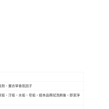
性劑、薰衣草香氛因子
尿垢、汙垢、水垢、皂垢，經本品擦拭洗刷後，即潔淨