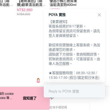
】(箱
【廠商直送】(箱
優品小蘇打廚房重
魔術靈浴廁除霉漂
革命浴廁清
購)鹼單清浴廁清潔
油垢清潔劑400ml
潔噴槍瓶400ml
*12入-
劑3800ml*6入
NT$2,880
NT$79
NT$99
POYA 寶雅
NT$4,000
NT$120
【重要通知】
客服系統將於8/17更新，
為保障留言資訊可保留查詢，請先
登入會員帳號留言。
歡迎來到寶雅線上客服系統。為加
速處理您的需求，
請點選下方按鈕，查詢相關詳情，
若無欲查詢資訊，可直接留言，由
專人為您服務。
★客服服務時間：08:30-12:30 /
13:30-17:30 (假日/國定假日休息)
Reply to POYA 寶雅
 cookie
kie 聲明
我知道了
官方APP