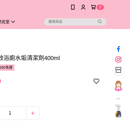
0
研究室
效浴廁水垢清潔劑400ml
390免運
9