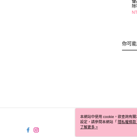
優
除
N
你可能
本網站中使用 cookie，欲查詢有關
設定，請參閱本網站「
隱私權條款
使用 cookie。
了解更多 >