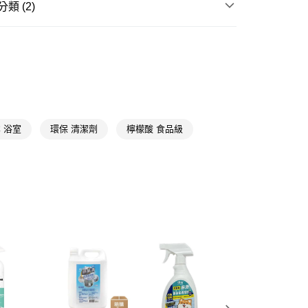
類 (2)
FTEE先享後付」】
先享後付是「在收到商品之後才付款」的支付方式。 讓您購物簡單
浴廁清潔
浴廁清潔
心！
：不需註冊會員、不需綁卡、不需儲值。
除霉/除垢專區
除垢
：只要手機號碼，簡訊認證，即可結帳。
：先確認商品／服務後，再付款。
付款
EE先享後付」結帳流程】
5，滿NT$390(含以上)免運費
方式選擇「AFTEE先享後付」後，將跳轉至「AFTEE先享後
頁面，進行簡訊認證並確認金額後，即可完成結帳。
 浴室
環保 清潔劑
檸檬酸 食品級
家取貨
成立數日內，您將收到繳費通知簡訊。
費通知簡訊後14天內，點擊此簡訊中的連結，可透過四大超商
5，滿NT$390(含以上)免運費
網路銀行／等多元方式進行付款，方視為交易完成。
：結帳手續完成當下不需立刻繳費，但若您需要取消訂單，請聯
貨付款
的店家。未經商家同意取消之訂單仍視為有效，需透過AFTEE
繳納相關費用。
5，滿NT$490(含以上)免運費
否成功請以「AFTEE先享後付 」之結帳頁面顯示為準，若有關於
功／繳費後需取消欲退款等相關疑問，請聯繫「AFTEE先享後
爾富取貨
援中心」
https://netprotections.freshdesk.com/support/home
5，滿NT$490(含以上)免運費
項】
付款
恩沛科技股份有限公司提供之「AFTEE先享後付」服務完成之
依本服務之必要範圍內提供個人資料，並將交易相關給付款項請
5，滿NT$490(含以上)免運費
讓予恩沛科技股份有限公司。