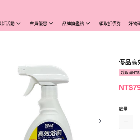
最新活動
會員優惠
品牌旗艦館
領取折價券
好物
優品高
超取滿NT$
NT$7
數量