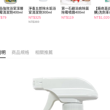
２．關於
付款後7-1
https://aft
品強效浴室深層
淨毒五郎除水垢浴
第一石鹼浴廁除菌
【廠商直送
每筆NT$6
３．未成
霉清潔劑400ml
室清潔劑300ml
除霉噴霧400ml
購)洗劑
「AFTE
潔劑350ml
T$79
NT$325
NT$119
NT$1,020
宅配(本島)
任。
除菌除垢
NT$369
４．使用「
每筆NT$1
即時審查
結果請求
付款後寶雅
５．嚴禁
每筆NT$8
形，恩沛
動。
說明
商品規格
相關推薦