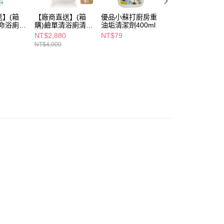
個人資料處理事宜，請瀏覽以下網址：
1取貨
ee.tw/terms/#terms3
】(箱
【廠商直送】(箱
優品小蘇打廚房重
魔術靈浴廁除霉漂
5，滿NT$490(含以上)免運費
年的使用者請事先徵得法定代理人或監護人之同意方可使用
革命浴廁清
購)鹼單清浴廁清潔
油垢清潔劑400ml
潔噴槍瓶400ml
E先享後付」，若未經同意申辦者引起之損失，本公司不負相關責
*12入-
劑3800ml*6入
NT$2,880
NT$79
NT$99
NT$4,000
NT$120
AFTEE先享後付」時，將依據個別帳號之用戶狀況，依本公司
00，滿NT$790(含以上)免運費
核予不同之上限額度；若仍有額度不足之情形，本公司將視審查
用戶進行身份認證。
門市自取(由倉庫統一出貨)
一人註冊多個帳號或使用他人資訊註冊。若發現惡意使用之情
0，滿NT$290(含以上)免運費
科技股份有限公司將有權停止該用戶之使用額度並採取法律行