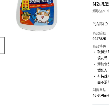
付款與運
超取滿NT$
付款方式
商品特色
POYA支付
商品編號
9947825
信用卡一
商品特色
超商取貨
取得法
境友善
LINE Pay
添加食
Apple Pay
垢配方
有特殊
街口支付
面不滑
悠遊付
銷售重點
Google Pa
45秒淨除
AFTEE先