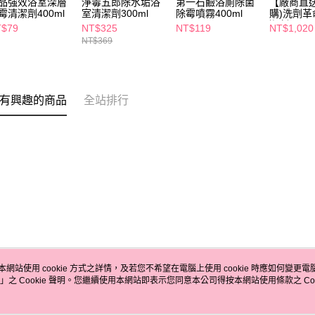
品強效浴室深層
淨毒五郎除水垢浴
第一石鹼浴廁除菌
【廠商直送
霉清潔劑400ml
室清潔劑300ml
除霉噴霧400ml
購)洗劑
潔劑350ml
T$79
NT$325
NT$119
NT$1,020
除菌除垢
NT$369
有興趣的商品
全站排行
本網站使用 cookie 方式之詳情，及若您不希望在電腦上使用 cookie 時應如何變更電腦的
」之 Cookie 聲明。您繼續使用本網站即表示您同意本公司得按本網站使用條款之 Coo
關於我們
客服資訊
品牌故事
購物說明