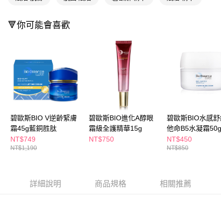
萊爾富取貨付款
※ 請注意：結帳手續完成當下不需立刻繳費，但若您需要取消訂單，請聯絡
每筆NT$65，滿NT$490(含以上)免運費
購買商品的店家。未經商家同意取消之訂單仍視為有效，需透過AFTEE先享
後付繳納相關費用。
🔻你可能會喜歡
付款後萊爾富取貨
※ 交易是否成功請以「AFTEE先享後付 」之結帳頁面顯示為準，若有關於
是否繳費成功／繳費後需取消欲退款等相關疑問，請聯繫「AFTEE先享後付
每筆NT$65，滿NT$490(含以上)免運費
客戶支援中心」
https://netprotections.freshdesk.com/support/home
7-11取貨付款
【注意事項】
１．透過由恩沛科技股份有限公司提供之「AFTEE先享後付」服務完成之交
每筆NT$65，滿NT$490(含以上)免運費
易，需依本服務之必要範圍內提供個人資料，並將交易相關給付款項請求債
權轉讓予恩沛科技股份有限公司。
付款後7-11取貨
２．關於個人資料處理事宜，請瀏覽以下網址：
每筆NT$65，滿NT$490(含以上)免運費
https://aftee.tw/terms/#terms3
碧歐斯BIO V逆齡緊膚
碧歐斯BIO進化A醇眼
碧歐斯BIO水感
３．未成年的使用者請事先徵得法定代理人或監護人之同意方可使用
宅配(本島)
霜45g藍銅胜肽
霜級全護精華15g
他命B5水凝霜50
「AFTEE先享後付」，若未經同意申辦者引起之損失，本公司不負相關責
任。
NT$749
NT$750
NT$450
每筆NT$100，滿NT$790(含以上)免運費
４．使用「AFTEE先享後付」時，將依據個別帳號之用戶狀況，依本公司即
NT$1,190
NT$850
時審查核予不同之上限額度；若仍有額度不足之情形，本公司將視審查結果
付款後寶雅門市自取(由倉庫統一出貨)
請求用戶進行身份認證。
每筆NT$80，滿NT$290(含以上)免運費
５．嚴禁一人註冊多個帳號或使用他人資訊註冊。若發現惡意使用之情形，
恩沛科技股份有限公司將有權停止該用戶之使用額度並採取法律行動。
詳細說明
商品規格
相關推薦