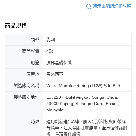
顯示電腦版詳細說明
商品規格
類型
乳霜
商品容量
45g
用途
臉部基礎保養
原產地
馬來西亞
製造廠商名稱
Wipro Manufaceturing (LDW) Sdn Bhd
製造廠商地址
Lot 2297, Bukit Angkat, Sungai Chua,
43000 Kajang, Selangor Darul Ehsan,
Malaysia
功效
運用創新進化A醇、肌因賦活科技與紅茶酵
母精華，注入健康肌膚能量，全方位修護肌
膚，重現最佳膚況