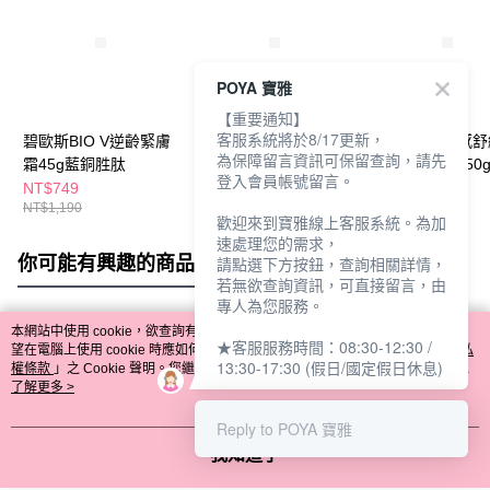
POYA 寶雅
【重要通知】
客服系統將於8/17更新，
碧歐斯BIO V逆齡緊膚
碧歐斯BIO進化A醇眼
碧歐斯BIO水感
為保障留言資訊可保留查詢，請先
霜45g藍銅胜肽
霜級全護精華15g
他命B5水凝霜50
登入會員帳號留言。
NT$749
NT$750
NT$450
NT$1,190
NT$850
歡迎來到寶雅線上客服系統。為加
速處理您的需求，
你可能有興趣的商品
全站排行
請點選下方按鈕，查詢相關詳情，
若無欲查詢資訊，可直接留言，由
專人為您服務。
本網站中使用 cookie，欲查詢有關本網站使用 cookie 方式之詳情，及若您不希
★客服服務時間：08:30-12:30 /
熱門標籤
望在電腦上使用 cookie 時應如何變更電腦的 cookie 設定，請參閱本網站「
隱私
13:30-17:30 (假日/國定假日休息)
權條款
」之 Cookie 聲明。您繼續使用本網站即表示您同意本公司得按本網站使
用條款之 Cookie 聲明使用 cookie。
了解更多 >
Reply to POYA 寶雅
我知道了