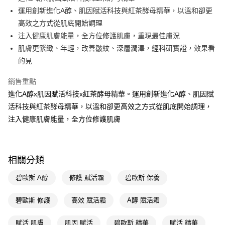
運用創新進化A醇、肌因賦活科技與紅茶酵母精華，以溫和卻更
Apple Pay
高效之方式從肌底開始調理
街口支付
注入健康肌膚能量，全方位修護肌膚，重現最佳膚況
肌膚更緊緻、年輕，改善皺紋、深層潤澤，經科研實證，效果看
悠遊付
的見
Google Pay
銷售重點
AFTEE先享後付
進化A醇x肌因賦活科技x紅茶酵母精華。運用創新進化A醇、肌因賦
相關說明
活科技與紅茶酵母精華，以溫和卻更高效之方式從肌底開始調理，
【關於「AFTEE先享後付」】
注入健康肌膚能量，全方位修護肌膚
即享券
AFTEE先享後付是「在收到商品之後才付款」的支付方式。 讓您購物簡單
便利好安心！
１．簡單：不需註冊會員、不需綁卡、不需儲值。
運送方式
２．便利：只要手機號碼，簡訊認證，即可結帳。
３．安心：先確認商品／服務後，再付款。
相關分類
全家取貨付款
每筆NT$65，滿NT$390(含以上)免運費
【「AFTEE先享後付」結帳流程】
碧歐斯 A醇
修護 賦活霜
碧歐斯 保養
１．於結帳方式選擇「AFTEE先享後付」後，將跳轉至「AFTEE先享後付」
付款後全家取貨
結帳頁面，進行簡訊認證並確認金額後，即可完成結帳。
碧歐斯 修護
高效 賦活霜
A醇 賦活霜
２．訂單成立數日內，您將收到繳費通知簡訊。
每筆NT$65，滿NT$390(含以上)免運費
３．收到繳費通知簡訊後14天內，點擊此簡訊中的連結，可透過四大超商／
ATM／網路銀行／等多元方式進行付款，方視為交易完成。
賦活 肌膚
肌因 賦活
碧歐斯 精華
賦活 精華