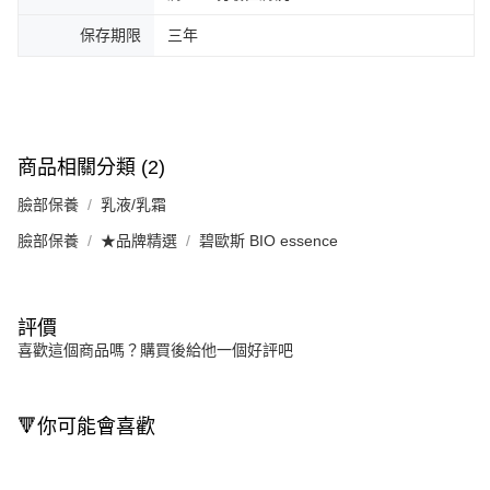
保存期限
三年
商品相關分類 (2)
臉部保養
乳液/乳霜
臉部保養
★品牌精選
碧歐斯 BIO essence
評價
喜歡這個商品嗎？購買後給他一個好評吧
🔻你可能會喜歡