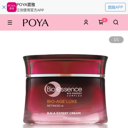
POYA寶雅
開啟APP
立刻使用官方APP
0
1
/
1