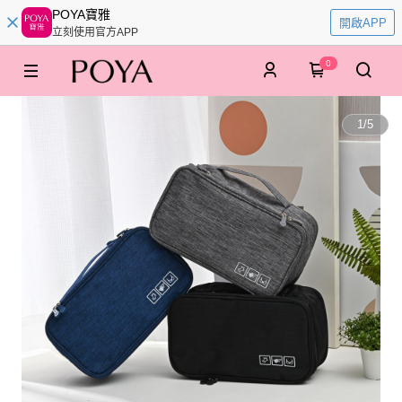
POYA寶雅
開啟APP
立刻使用官方APP
0
1
/
5