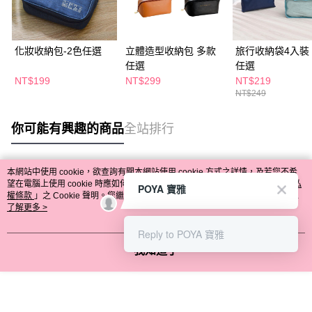
化妝收納包-2色任選
立體造型收納包 多款
旅行收納袋4入裝
任選
任選
NT$199
NT$299
NT$219
NT$249
你可能有興趣的商品
全站排行
本網站中使用 cookie，欲查詢有關本網站使用 cookie 方式之詳情，及若您不希
熱門標籤
望在電腦上使用 cookie 時應如何變更電腦的 cookie 設定，請參閱本網站「
隱私
POYA 寶雅
權條款
」之 Cookie 聲明。您繼續使用本網站即表示您同意本公司得按本網站使
用條款之 Cookie 聲明使用 cookie。
了解更多 >
Reply to POYA 寶雅
我知道了