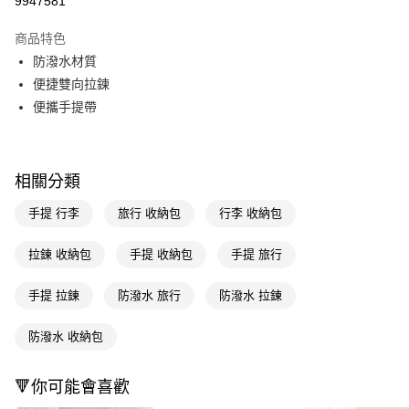
9947581
超商取貨付款
商品特色
LINE Pay
防潑水材質
便捷雙向拉鍊
Apple Pay
便攜手提帶
街口支付
悠遊付
相關分類
Google Pay
手提 行李
旅行 收納包
行李 收納包
AFTEE先享後付
相關說明
拉鍊 收納包
手提 收納包
手提 旅行
【關於「AFTEE先享後付」】
即享券
AFTEE先享後付是「在收到商品之後才付款」的支付方式。 讓您購物簡單
手提 拉鍊
防潑水 旅行
防潑水 拉鍊
便利好安心！
１．簡單：不需註冊會員、不需綁卡、不需儲值。
運送方式
２．便利：只要手機號碼，簡訊認證，即可結帳。
防潑水 收納包
３．安心：先確認商品／服務後，再付款。
全家取貨付款
每筆NT$65，滿NT$390(含以上)免運費
【「AFTEE先享後付」結帳流程】
🔻你可能會喜歡
１．於結帳方式選擇「AFTEE先享後付」後，將跳轉至「AFTEE先享後付」