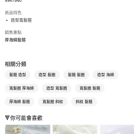
9947540
超商取貨付款
商品特色
LINE Pay
造型寬髮箍
Apple Pay
銷售重點
厚海綿髮箍
街口支付
悠遊付
Google Pay
相關分類
AFTEE先享後付
髮箍 造型
造型 髮圈
髮箍 髮圈
造型 海綿
相關說明
【關於「AFTEE先享後付」】
寬髮圈 厚海綿
造型 寬髮圈
寬髮圈 髮箍
即享券
AFTEE先享後付是「在收到商品之後才付款」的支付方式。 讓您購物簡單
便利好安心！
厚海綿 髮箍
寬髮圈 斜紋
斜紋 髮箍
１．簡單：不需註冊會員、不需綁卡、不需儲值。
運送方式
２．便利：只要手機號碼，簡訊認證，即可結帳。
３．安心：先確認商品／服務後，再付款。
全家取貨付款
🔻你可能會喜歡
每筆NT$65，滿NT$390(含以上)免運費
【「AFTEE先享後付」結帳流程】
１．於結帳方式選擇「AFTEE先享後付」後，將跳轉至「AFTEE先享後付」