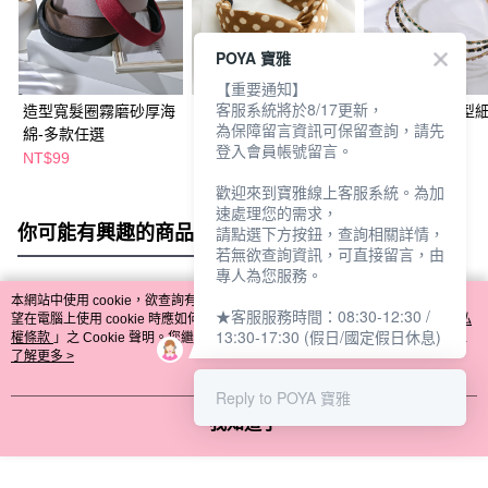
POYA 寶雅
【重要通知】
客服系統將於8/17更新，
造型寬髮圈霧磨砂厚海
扭結造型寬髮圈-3款任
波浪紋水晶造型
為保障留言資訊可保留查詢，請先
綿-多款任選
選
圈-多款任選
登入會員帳號留言。
NT$99
NT$149
NT$99
歡迎來到寶雅線上客服系統。為加
速處理您的需求，
你可能有興趣的商品
全站排行
請點選下方按鈕，查詢相關詳情，
若無欲查詢資訊，可直接留言，由
專人為您服務。
本網站中使用 cookie，欲查詢有關本網站使用 cookie 方式之詳情，及若您不希
★客服服務時間：08:30-12:30 /
熱門標籤
望在電腦上使用 cookie 時應如何變更電腦的 cookie 設定，請參閱本網站「
隱私
13:30-17:30 (假日/國定假日休息)
權條款
」之 Cookie 聲明。您繼續使用本網站即表示您同意本公司得按本網站使
用條款之 Cookie 聲明使用 cookie。
了解更多 >
Reply to POYA 寶雅
我知道了