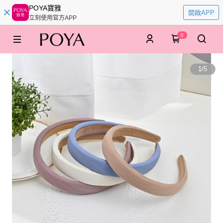
POYA寶雅
開啟APP
立刻使用官方APP
0
1
/
5