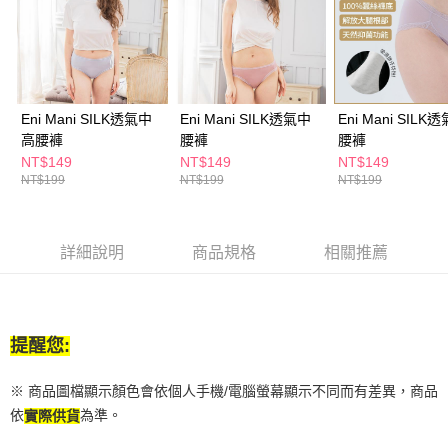
付款後全家取貨
結帳頁面，進行簡訊認證並確認金額後，即可完成結帳。
２．訂單成立數日內，您將收到繳費通知簡訊。
每筆NT$65，滿NT$390(含以上)免運費
３．收到繳費通知簡訊後14天內，點擊此簡訊中的連結，可透過四大超商／
ATM／網路銀行／等多元方式進行付款，方視為交易完成。
萊爾富取貨付款
※ 請注意：結帳手續完成當下不需立刻繳費，但若您需要取消訂單，請聯絡
每筆NT$65，滿NT$490(含以上)免運費
購買商品的店家。未經商家同意取消之訂單仍視為有效，需透過AFTEE先享
後付繳納相關費用。
Eni Mani SILK透氣中
Eni Mani SILK透氣中
Eni Mani SILK
付款後萊爾富取貨
※ 交易是否成功請以「AFTEE先享後付 」之結帳頁面顯示為準，若有關於
高腰褲
腰褲
腰褲
是否繳費成功／繳費後需取消欲退款等相關疑問，請聯繫「AFTEE先享後付
NT$149
NT$149
NT$149
每筆NT$65，滿NT$490(含以上)免運費
客戶支援中心」
https://netprotections.freshdesk.com/support/home
NT$199
NT$199
NT$199
7-11取貨付款
【注意事項】
１．透過由恩沛科技股份有限公司提供之「AFTEE先享後付」服務完成之交
每筆NT$65，滿NT$490(含以上)免運費
易，需依本服務之必要範圍內提供個人資料，並將交易相關給付款項請求債
詳細說明
商品規格
相關推薦
權轉讓予恩沛科技股份有限公司。
付款後7-11取貨
２．關於個人資料處理事宜，請瀏覽以下網址：
每筆NT$65，滿NT$490(含以上)免運費
https://aftee.tw/terms/#terms3
３．未成年的使用者請事先徵得法定代理人或監護人之同意方可使用
宅配(本島)
「AFTEE先享後付」，若未經同意申辦者引起之損失，本公司不負相關責
提醒您:
任。
每筆NT$100，滿NT$790(含以上)免運費
４．使用「AFTEE先享後付」時，將依據個別帳號之用戶狀況，依本公司即
時審查核予不同之上限額度；若仍有額度不足之情形，本公司將視審查結果
※ 商品圖檔顯示顏色會依個人手機/電腦螢幕顯示不同而有差異，商品
付款後寶雅門市自取(由倉庫統一出貨)
請求用戶進行身份認證。
依
為準。
實際供貨
每筆NT$80，滿NT$290(含以上)免運費
５．嚴禁一人註冊多個帳號或使用他人資訊註冊。若發現惡意使用之情形，
恩沛科技股份有限公司將有權停止該用戶之使用額度並採取法律行動。