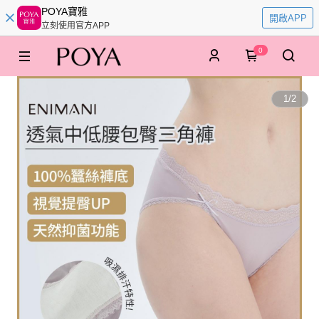
POYA寶雅
開啟APP
立刻使用官方APP
0
1
/
2