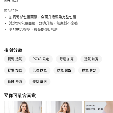
9947513
超商取貨付款
商品特色
LINE Pay
加寬臀部包覆面積，全面升級溫柔完整包覆
減少2%包覆面積，舒適升級，無束縛不摩擦
Apple Pay
更加貼合臀型，視覺提臀UPUP
街口支付
悠遊付
相關分類
Google Pay
提臀 透氣
POYA 限定
舒適 加寬
透氣 加寬
AFTEE先享後付
相關說明
提臀 加寬
低腰 透氣
透氣 臀型
透氣 臀部
【關於「AFTEE先享後付」】
即享券
AFTEE先享後付是「在收到商品之後才付款」的支付方式。 讓您購物簡單
低腰 舒適
臀型 舒適
便利好安心！
１．簡單：不需註冊會員、不需綁卡、不需儲值。
運送方式
２．便利：只要手機號碼，簡訊認證，即可結帳。
🔻你可能會喜歡
３．安心：先確認商品／服務後，再付款。
全家取貨付款
每筆NT$65，滿NT$390(含以上)免運費
【「AFTEE先享後付」結帳流程】
１．於結帳方式選擇「AFTEE先享後付」後，將跳轉至「AFTEE先享後付」