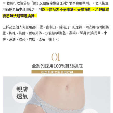
※ 依據行政院公布「通訊交易解除權合理例外情事適用準則」，個人衛生
用品除商品本身瑕疵外，則
以下商品將不適用於七天猶豫期，若經購買
後恕無法辦理退換貨:
已拆封之個人衛生用品(口罩、刮鬍刀、除毛刀、紙尿褲、內衣褲(含隱形胸
美胸墊、襯裙)、塑身衣(含馬甲、束
罩、胸扥、胸貼、透明肩帶、水餃墊/
褲、束腿、腰夾、內搭、泳裝、襪子。)