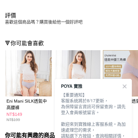
評價
喜歡這個商品嗎？購買後給他一個好評吧
🔻你可能會喜歡
POYA 寶雅
【重要通知】
客服系統將於8/17更新，
Eni Mani SILK透氣中
Eni Mani SILK透氣中
Eni Mani SILK
為保障留言資訊可保留查詢，請先
高腰褲
腰褲
腰褲
登入會員帳號留言。
NT$149
NT$149
NT$149
NT$199
NT$199
NT$199
歡迎來到寶雅線上客服系統。為加
速處理您的需求，
你可能有興趣的商品
全站排行
請點選下方按鈕，查詢相關詳情，