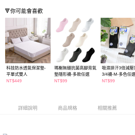
２．訂單成立數日內，您將收到繳費通知簡訊。
每筆NT$65，滿NT$390(含以上)免運費
３．收到繳費通知簡訊後14天內，點擊此簡訊中的連結，可透過四大超商／
🔻你可能會喜歡
ATM／網路銀行／等多元方式進行付款，方視為交易完成。
萊爾富取貨付款
※ 請注意：結帳手續完成當下不需立刻繳費，但若您需要取消訂單，請聯絡
每筆NT$65，滿NT$490(含以上)免運費
購買商品的店家。未經商家同意取消之訂單仍視為有效，需透過AFTEE先享
後付繳納相關費用。
付款後萊爾富取貨
※ 交易是否成功請以「AFTEE先享後付 」之結帳頁面顯示為準，若有關於
是否繳費成功／繳費後需取消欲退款等相關疑問，請聯繫「AFTEE先享後付
每筆NT$65，滿NT$490(含以上)免運費
客戶支援中心」
https://netprotections.freshdesk.com/support/home
7-11取貨付款
【注意事項】
１．透過由恩沛科技股份有限公司提供之「AFTEE先享後付」服務完成之交
每筆NT$65，滿NT$490(含以上)免運費
科技防水透氣保潔墊-
瑪榭無縫抗菌高腳背氣
吸濕排汗3倍減壓
易，需依本服務之必要範圍內提供個人資料，並將交易相關給付款項請求債
平單式雙人
墊隱形襪-多款任選
3/4襪-M-多色任
權轉讓予恩沛科技股份有限公司。
付款後7-11取貨
２．關於個人資料處理事宜，請瀏覽以下網址：
NT$449
NT$99
NT$99
每筆NT$65，滿NT$490(含以上)免運費
https://aftee.tw/terms/#terms3
３．未成年的使用者請事先徵得法定代理人或監護人之同意方可使用
宅配(本島)
「AFTEE先享後付」，若未經同意申辦者引起之損失，本公司不負相關責
任。
每筆NT$100，滿NT$790(含以上)免運費
４．使用「AFTEE先享後付」時，將依據個別帳號之用戶狀況，依本公司即
詳細說明
商品規格
相關推薦
時審查核予不同之上限額度；若仍有額度不足之情形，本公司將視審查結果
付款後寶雅門市自取(由倉庫統一出貨)
請求用戶進行身份認證。
每筆NT$80，滿NT$290(含以上)免運費
５．嚴禁一人註冊多個帳號或使用他人資訊註冊。若發現惡意使用之情形，
恩沛科技股份有限公司將有權停止該用戶之使用額度並採取法律行動。