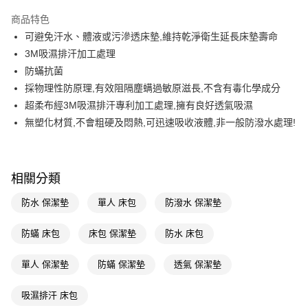
超商取貨付款
商品特色
LINE Pay
可避免汗水、體液或污滲透床墊,維持乾淨衛生延長床墊壽命
3M吸濕排汗加工處理
Apple Pay
防蟎抗菌
街口支付
採物理性防原理,有效阻隔塵螨過敏原滋長,不含有毒化學成分
超柔布經3M吸濕排汗專利加工處理,擁有良好透氣吸濕
悠遊付
無塑化材質,不會粗硬及悶熱,可迅速吸收液體,非一般防潑水處理!
Google Pay
AFTEE先享後付
相關說明
相關分類
【關於「AFTEE先享後付」】
即享券
防水 保潔墊
單人 床包
防潑水 保潔墊
AFTEE先享後付是「在收到商品之後才付款」的支付方式。 讓您購物簡單
便利好安心！
１．簡單：不需註冊會員、不需綁卡、不需儲值。
防蟎 床包
床包 保潔墊
防水 床包
運送方式
２．便利：只要手機號碼，簡訊認證，即可結帳。
３．安心：先確認商品／服務後，再付款。
全家取貨付款
單人 保潔墊
防蟎 保潔墊
透氣 保潔墊
每筆NT$65，滿NT$390(含以上)免運費
【「AFTEE先享後付」結帳流程】
１．於結帳方式選擇「AFTEE先享後付」後，將跳轉至「AFTEE先享後付」
吸濕排汗 床包
付款後全家取貨
結帳頁面，進行簡訊認證並確認金額後，即可完成結帳。