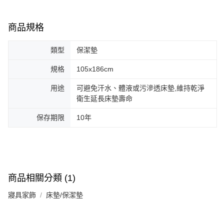
商品規格
類型
保潔墊
規格
105x186cm
用途
可避免汗水、體液或污滲透床墊,維持乾淨
衛生延長床墊壽命
保存期限
10年
商品相關分類 (1)
寢具家飾
床墊/保潔墊