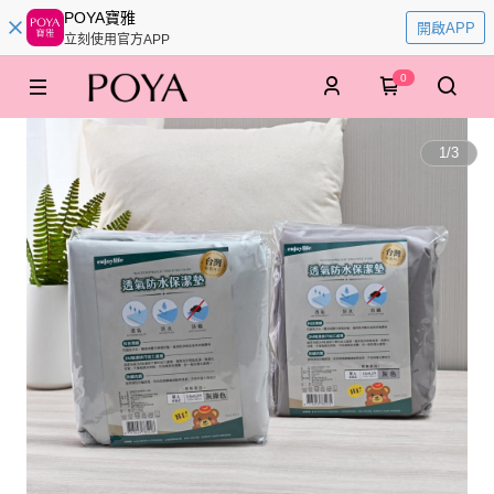
POYA寶雅
開啟APP
立刻使用官方APP
0
1
/
3