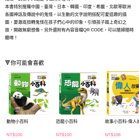
本書特別搜羅中國、臺灣、日本、韓國、印度、希臘、北歐等歐洲
Apple Pay
各國神話及傳說中的鬼怪，以生動的文字說明搭配可愛逗趣的插
街口支付
圖，要澈底扭轉鬼怪在孩子們心中的印象，引領孩子踏上奇幻之
旅，開啟無窮想像，另外還附有內容音檔QR CODE，可以隨掃隨時
悠遊付
聽唷！
Google Pay
AFTEE先享後付
相關說明
🔻你可能會喜歡
【關於「AFTEE先享後付」】
即享券
AFTEE先享後付是「在收到商品之後才付款」的支付方式。 讓您購物簡單
便利好安心！
１．簡單：不需註冊會員、不需綁卡、不需儲值。
運送方式
２．便利：只要手機號碼，簡訊認證，即可結帳。
３．安心：先確認商品／服務後，再付款。
全家取貨付款
每筆NT$65，滿NT$390(含以上)免運費
【「AFTEE先享後付」結帳流程】
１．於結帳方式選擇「AFTEE先享後付」後，將跳轉至「AFTEE先享後付」
付款後全家取貨
結帳頁面，進行簡訊認證並確認金額後，即可完成結帳。
動物小百科
恐龍小百科
故事小百科-偉人
２．訂單成立數日內，您將收到繳費通知簡訊。
每筆NT$65，滿NT$390(含以上)免運費
３．收到繳費通知簡訊後14天內，點擊此簡訊中的連結，可透過四大超商／
NT$100
NT$100
NT$108
ATM／網路銀行／等多元方式進行付款，方視為交易完成。