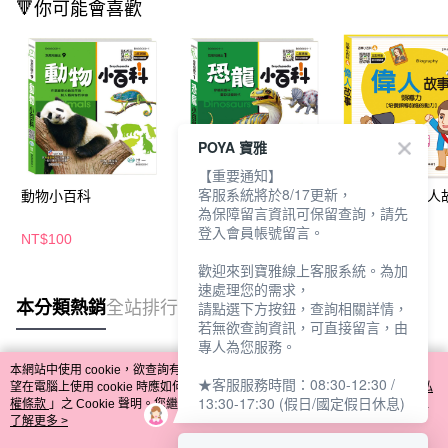
🔻你可能會喜歡
POYA 寶雅
【重要通知】
客服系統將於8/17更新，
動物小百科
恐龍小百科
故事小百科-偉人
為保障留言資訊可保留查詢，請先
登入會員帳號留言。
NT$100
NT$100
NT$108
歡迎來到寶雅線上客服系統。為加
速處理您的需求，
本分類熱銷
全站排行
請點選下方按鈕，查詢相關詳情，
若無欲查詢資訊，可直接留言，由
專人為您服務。
本網站中使用 cookie，欲查詢有關本網站使用 cookie 方式之詳情，及若您不希
★客服服務時間：08:30-12:30 /
熱門標籤
望在電腦上使用 cookie 時應如何變更電腦的 cookie 設定，請參閱本網站「
隱私
13:30-17:30 (假日/國定假日休息)
權條款
」之 Cookie 聲明。您繼續使用本網站即表示您同意本公司得按本網站使
用條款之 Cookie 聲明使用 cookie。
了解更多 >