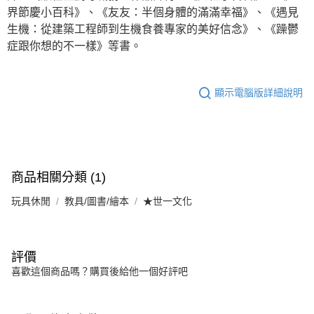
界節慶小百科》、《友友：半個身體的滿滿幸福》、《遇見
生機：從建築工程師到生機食養專家的美好信念》、《躁鬱
症跟你想的不一樣》等書。
顯示電腦版詳細說明
商品相關分類 (1)
玩具休閒
教具/圖書/繪本
★世一文化
評價
喜歡這個商品嗎？購買後給他一個好評吧