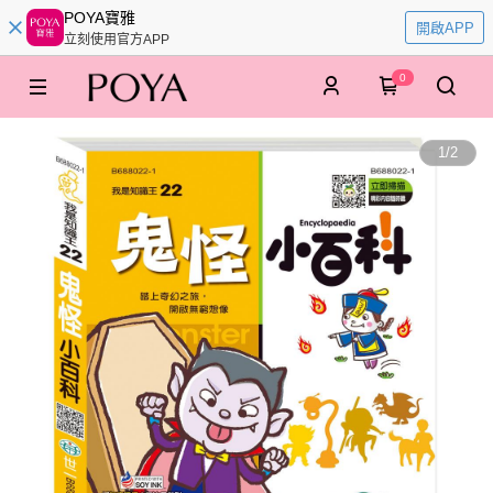
POYA寶雅
開啟APP
立刻使用官方APP
0
1
/
2