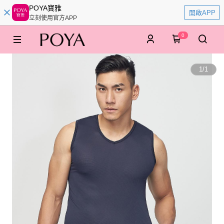
POYA寶雅
開啟APP
立刻使用官方APP
0
1
/
1