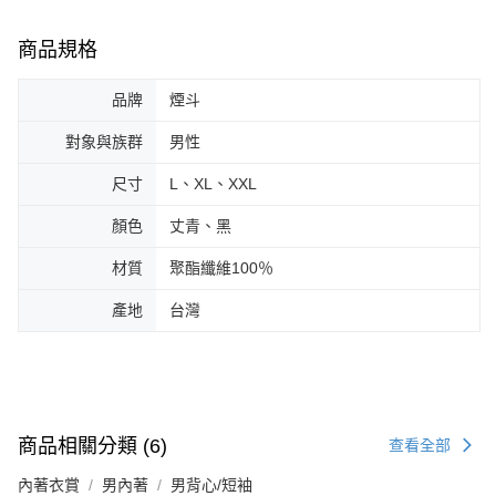
商品規格
品牌
煙斗
對象與族群
男性
尺寸
L、XL、XXL
顏色
丈青、黑
材質
聚酯纖維100％
產地
台灣
商品相關分類 (6)
查看全部
內著衣賞
男內著
男背心/短袖