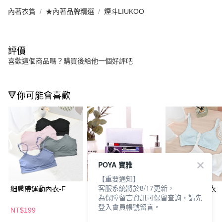
內著衣賞
★內著品牌精選
煙斗LIUKOO
評價
喜歡這個商品嗎？購買後給他一個好評吧
🔻你可能會喜歡
POYA 寶雅
【重要通知】
客服系統將於8/17更新，
細肩帶運動內衣-F
機能運動洗衣袋-排汗
無鋼絲排汗胸衣
為保障留言資訊可保留查詢，請先
衫40*50
登入會員帳號留言。
NT$199
NT$99
NT$169