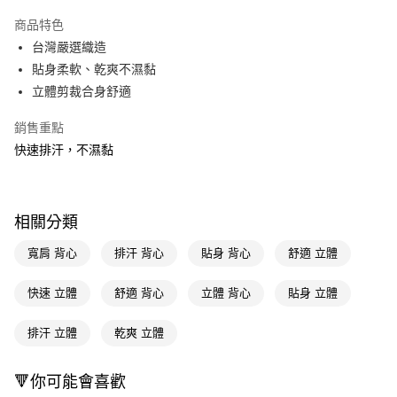
超商取貨付款
商品特色
LINE Pay
台灣嚴選織造
貼身柔軟、乾爽不濕黏
Apple Pay
立體剪裁合身舒適
街口支付
銷售重點
悠遊付
快速排汗，不濕黏
Google Pay
AFTEE先享後付
相關分類
相關說明
【關於「AFTEE先享後付」】
寬肩 背心
排汗 背心
貼身 背心
舒適 立體
即享券
AFTEE先享後付是「在收到商品之後才付款」的支付方式。 讓您購物簡單
便利好安心！
快速 立體
舒適 背心
立體 背心
貼身 立體
１．簡單：不需註冊會員、不需綁卡、不需儲值。
運送方式
２．便利：只要手機號碼，簡訊認證，即可結帳。
３．安心：先確認商品／服務後，再付款。
排汗 立體
乾爽 立體
全家取貨付款
每筆NT$65，滿NT$390(含以上)免運費
【「AFTEE先享後付」結帳流程】
１．於結帳方式選擇「AFTEE先享後付」後，將跳轉至「AFTEE先享後付」
🔻你可能會喜歡
付款後全家取貨
結帳頁面，進行簡訊認證並確認金額後，即可完成結帳。