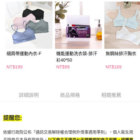
２．訂單成立數日內，您將收到繳費通知簡訊。
每筆NT$65，滿NT$390(含以上)免運費
３．收到繳費通知簡訊後14天內，點擊此簡訊中的連結，可透過四大超商／
ATM／網路銀行／等多元方式進行付款，方視為交易完成。
萊爾富取貨付款
※ 請注意：結帳手續完成當下不需立刻繳費，但若您需要取消訂單，請聯絡
每筆NT$65，滿NT$490(含以上)免運費
購買商品的店家。未經商家同意取消之訂單仍視為有效，需透過AFTEE先享
後付繳納相關費用。
付款後萊爾富取貨
※ 交易是否成功請以「AFTEE先享後付 」之結帳頁面顯示為準，若有關於
是否繳費成功／繳費後需取消欲退款等相關疑問，請聯繫「AFTEE先享後付
每筆NT$65，滿NT$490(含以上)免運費
客戶支援中心」
https://netprotections.freshdesk.com/support/home
細肩帶運動內衣-F
機能運動洗衣袋-排汗
無鋼絲排汗胸衣
7-11取貨付款
衫40*50
【注意事項】
１．透過由恩沛科技股份有限公司提供之「AFTEE先享後付」服務完成之交
每筆NT$65，滿NT$490(含以上)免運費
NT$199
NT$99
NT$169
易，需依本服務之必要範圍內提供個人資料，並將交易相關給付款項請求債
權轉讓予恩沛科技股份有限公司。
付款後7-11取貨
２．關於個人資料處理事宜，請瀏覽以下網址：
每筆NT$65，滿NT$490(含以上)免運費
https://aftee.tw/terms/#terms3
３．未成年的使用者請事先徵得法定代理人或監護人之同意方可使用
詳細說明
商品規格
相關推薦
宅配(本島)
「AFTEE先享後付」，若未經同意申辦者引起之損失，本公司不負相關責
任。
每筆NT$100，滿NT$790(含以上)免運費
４．使用「AFTEE先享後付」時，將依據個別帳號之用戶狀況，依本公司即
時審查核予不同之上限額度；若仍有額度不足之情形，本公司將視審查結果
提醒您:
付款後寶雅門市自取(由倉庫統一出貨)
請求用戶進行身份認證。
每筆NT$80，滿NT$290(含以上)免運費
５．嚴禁一人註冊多個帳號或使用他人資訊註冊。若發現惡意使用之情形，
依據行政院公布「通訊交易解除權合理例外情事適用準則」，個人衛生用
恩沛科技股份有限公司將有權停止該用戶之使用額度並採取法律行動。
品除商品本身有瑕疵外，
以下商品不適用七天猶豫期的商品服務，經購買