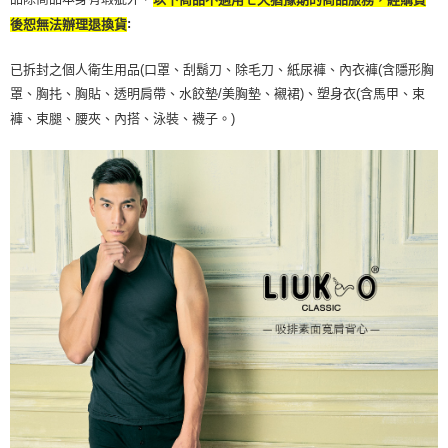
:
後恕無法辦理退換貨
已拆封之個人衛生用品(口罩、刮鬍刀、除毛刀、紙尿褲、內衣褲(含隱形胸
罩、胸扥、胸貼、透明肩帶、水餃墊/美胸墊、襯裙)、塑身衣(含馬甲、束
褲、束腿、腰夾、內搭、泳裝、襪子。)