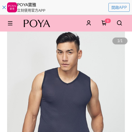
POYA寶雅
開啟APP
立刻使用官方APP
0
1
/
1