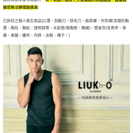
:
後恕無法辦理退換貨
已拆封之個人衛生用品(口罩、刮鬍刀、除毛刀、紙尿褲、內衣褲(含隱形胸
罩、胸扥、胸貼、透明肩帶、水餃墊/美胸墊、襯裙)、塑身衣(含馬甲、束
褲、束腿、腰夾、內搭、泳裝、襪子。)