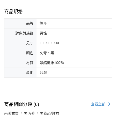
商品規格
品牌
煙斗
對象與族群
男性
尺寸
L、XL、XXL
顏色
丈青、黑
材質
聚酯纖維100％
產地
台灣
商品相關分類 (6)
查看全部
內著衣賞
男內著
男背心/短袖