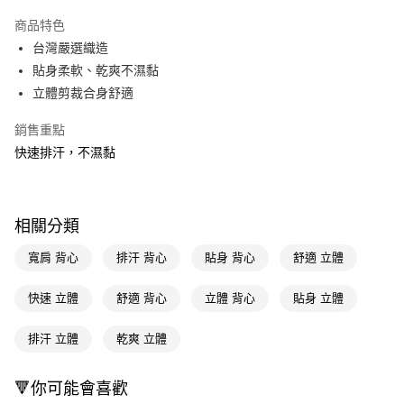
超商取貨付款
商品特色
LINE Pay
台灣嚴選織造
貼身柔軟、乾爽不濕黏
Apple Pay
立體剪裁合身舒適
街口支付
銷售重點
悠遊付
快速排汗，不濕黏
Google Pay
AFTEE先享後付
相關分類
相關說明
【關於「AFTEE先享後付」】
寬肩 背心
排汗 背心
貼身 背心
舒適 立體
即享券
AFTEE先享後付是「在收到商品之後才付款」的支付方式。 讓您購物簡單
便利好安心！
快速 立體
舒適 背心
立體 背心
貼身 立體
１．簡單：不需註冊會員、不需綁卡、不需儲值。
運送方式
２．便利：只要手機號碼，簡訊認證，即可結帳。
３．安心：先確認商品／服務後，再付款。
排汗 立體
乾爽 立體
全家取貨付款
每筆NT$65，滿NT$390(含以上)免運費
【「AFTEE先享後付」結帳流程】
１．於結帳方式選擇「AFTEE先享後付」後，將跳轉至「AFTEE先享後付」
🔻你可能會喜歡
付款後全家取貨
結帳頁面，進行簡訊認證並確認金額後，即可完成結帳。