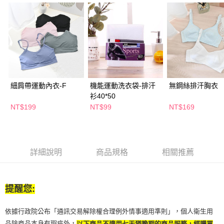
２．訂單成立數日內，您將收到繳費通知簡訊。
每筆NT$65，滿NT$390(含以上)免運費
３．收到繳費通知簡訊後14天內，點擊此簡訊中的連結，可透過四大超商／
ATM／網路銀行／等多元方式進行付款，方視為交易完成。
萊爾富取貨付款
※ 請注意：結帳手續完成當下不需立刻繳費，但若您需要取消訂單，請聯絡
每筆NT$65，滿NT$490(含以上)免運費
購買商品的店家。未經商家同意取消之訂單仍視為有效，需透過AFTEE先享
後付繳納相關費用。
付款後萊爾富取貨
※ 交易是否成功請以「AFTEE先享後付 」之結帳頁面顯示為準，若有關於
是否繳費成功／繳費後需取消欲退款等相關疑問，請聯繫「AFTEE先享後付
每筆NT$65，滿NT$490(含以上)免運費
客戶支援中心」
https://netprotections.freshdesk.com/support/home
細肩帶運動內衣-F
機能運動洗衣袋-排汗
無鋼絲排汗胸衣
7-11取貨付款
衫40*50
【注意事項】
１．透過由恩沛科技股份有限公司提供之「AFTEE先享後付」服務完成之交
每筆NT$65，滿NT$490(含以上)免運費
NT$199
NT$99
NT$169
易，需依本服務之必要範圍內提供個人資料，並將交易相關給付款項請求債
權轉讓予恩沛科技股份有限公司。
付款後7-11取貨
２．關於個人資料處理事宜，請瀏覽以下網址：
每筆NT$65，滿NT$490(含以上)免運費
https://aftee.tw/terms/#terms3
３．未成年的使用者請事先徵得法定代理人或監護人之同意方可使用
詳細說明
商品規格
相關推薦
宅配(本島)
「AFTEE先享後付」，若未經同意申辦者引起之損失，本公司不負相關責
任。
每筆NT$100，滿NT$790(含以上)免運費
４．使用「AFTEE先享後付」時，將依據個別帳號之用戶狀況，依本公司即
時審查核予不同之上限額度；若仍有額度不足之情形，本公司將視審查結果
提醒您:
付款後寶雅門市自取(由倉庫統一出貨)
請求用戶進行身份認證。
每筆NT$80，滿NT$290(含以上)免運費
５．嚴禁一人註冊多個帳號或使用他人資訊註冊。若發現惡意使用之情形，
依據行政院公布「通訊交易解除權合理例外情事適用準則」，個人衛生用
恩沛科技股份有限公司將有權停止該用戶之使用額度並採取法律行動。
品除商品本身有瑕疵外，
以下商品不適用七天猶豫期的商品服務，經購買