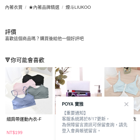
內著衣賞
★內著品牌精選
煙斗LIUKOO
評價
喜歡這個商品嗎？購買後給他一個好評吧
🔻你可能會喜歡
POYA 寶雅
【重要通知】
客服系統將於8/17更新，
細肩帶運動內衣-F
機能運動洗衣袋-排汗
無鋼絲排汗胸衣
為保障留言資訊可保留查詢，請先
衫40*50
登入會員帳號留言。
NT$199
NT$99
NT$169