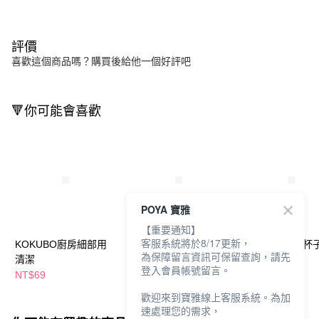
評價
喜歡這個商品嗎？購買後給他一個好評吧
🔻你可能會喜歡
POYA 寶雅
【重要通知】
客服系統將於8/17更新，
KOKUBO廚房細部用
KOKUBO爐灶周圍清
KOKUBO抗菌杯
為保障留言資訊可保留查詢，請先
清潔
潔棒-4入
潔刷
登入會員帳號留言。
NT$69
NT$59
NT$49
歡迎來到寶雅線上客服系統。為加
速處理您的需求，