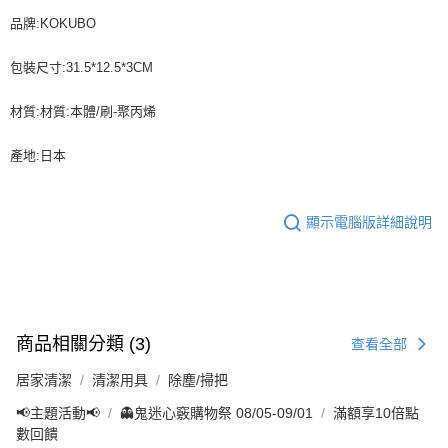
品牌:KOKUBO
包裝尺寸:31.5*12.5*3CM
材質:材質:本體/刷-聚丙烯
產地:日本
顯示電腦版詳細說明
商品相關分類 (3)
查看全部
居家清潔
清潔用具
除塵/掃把
📢主題活動📢
👻鬼迷心竅購物祭 08/05-09/01
滿額享10倍點
數回饋