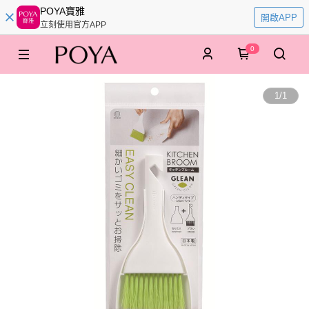
POYA寶雅
開啟APP
立刻使用官方APP
0
1
/
1