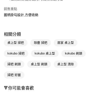
Apple Pay
銷售重點
握柄掛勾設計,方便收納
街口支付
悠遊付
Google Pay
相關分類
AFTEE先享後付
桌上型 掃把
除塵 掃把
居家 桌上型
相關說明
【關於「AFTEE先享後付」】
kokubo 掃把
kokubo 桌上型
kokubo 刷頭
即享券
AFTEE先享後付是「在收到商品之後才付款」的支付方式。 讓您購物簡單
便利好安心！
掃把 刷頭
桌上型 刷頭
桌上型 清除
１．簡單：不需註冊會員、不需綁卡、不需儲值。
運送方式
２．便利：只要手機號碼，簡訊認證，即可結帳。
３．安心：先確認商品／服務後，再付款。
掃把 好握
全家取貨付款
每筆NT$65，滿NT$390(含以上)免運費
【「AFTEE先享後付」結帳流程】
🔻你可能會喜歡
１．於結帳方式選擇「AFTEE先享後付」後，將跳轉至「AFTEE先享後付」
付款後全家取貨
結帳頁面，進行簡訊認證並確認金額後，即可完成結帳。
２．訂單成立數日內，您將收到繳費通知簡訊。
每筆NT$65，滿NT$390(含以上)免運費
３．收到繳費通知簡訊後14天內，點擊此簡訊中的連結，可透過四大超商／
ATM／網路銀行／等多元方式進行付款，方視為交易完成。