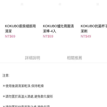
萊爾富取貨付款
※ 請注意：結帳手續完成當下不需立刻繳費，但若您需要取消訂單，請聯絡
每筆NT$65，滿NT$490(含以上)免運費
購買商品的店家。未經商家同意取消之訂單仍視為有效，需透過AFTEE先享
後付繳納相關費用。
付款後萊爾富取貨
※ 交易是否成功請以「AFTEE先享後付 」之結帳頁面顯示為準，若有關於
是否繳費成功／繳費後需取消欲退款等相關疑問，請聯繫「AFTEE先享後付
每筆NT$65，滿NT$490(含以上)免運費
客戶支援中心」
https://netprotections.freshdesk.com/support/home
KOKUBO廚房細部用
KOKUBO爐灶周圍清
KOKUBO抗菌杯
7-11取貨付款
清潔
潔棒-4入
潔刷
【注意事項】
NT$69
NT$59
NT$49
１．透過由恩沛科技股份有限公司提供之「AFTEE先享後付」服務完成之交
每筆NT$65，滿NT$490(含以上)免運費
易，需依本服務之必要範圍內提供個人資料，並將交易相關給付款項請求債
權轉讓予恩沛科技股份有限公司。
付款後7-11取貨
２．關於個人資料處理事宜，請瀏覽以下網址：
每筆NT$65，滿NT$490(含以上)免運費
https://aftee.tw/terms/#terms3
詳細說明
相關推薦
３．未成年的使用者請事先徵得法定代理人或監護人之同意方可使用
宅配(本島)
「AFTEE先享後付」，若未經同意申辦者引起之損失，本公司不負相關責
任。
每筆NT$100，滿NT$790(含以上)免運費
４．使用「AFTEE先享後付」時，將依據個別帳號之用戶狀況，依本公司即
注意:
時審查核予不同之上限額度；若仍有額度不足之情形，本公司將視審查結果
付款後寶雅門市自取(由倉庫統一出貨)
請求用戶進行身份認證。
每筆NT$80，滿NT$290(含以上)免運費
５．嚴禁一人註冊多個帳號或使用他人資訊註冊。若發現惡意使用之情形，
＊使用後請清潔乾淨,保持乾燥
恩沛科技股份有限公司將有權停止該用戶之使用額度並採取法律行動。
＊請勿置於高溫火源處,避免軟化變形
＊請勿置於幼童易取之處,避免玩耍