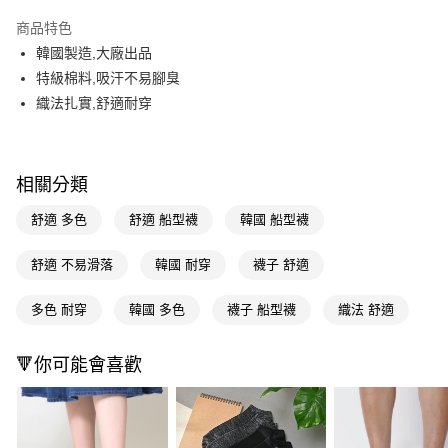
超商取貨付款
商品特色
LINE Pay
韓國製造,大廠出品
特級棉料,吸汗不易腳臭
Apple Pay
織法扎實,舒適耐穿
街口支付
悠遊付
相關分類
Google Pay
舒適 多色
舒適 船型襪
韓國 船型襪
AFTEE先享後付
相關說明
舒適 不易滑落
韓國 耐穿
襪子 舒適
【關於「AFTEE先享後付」】
即享券
AFTEE先享後付是「在收到商品之後才付款」的支付方式。 讓您購物簡單
多色 耐穿
韓國 多色
襪子 船型襪
織法 舒適
便利好安心！
１．簡單：不需註冊會員、不需綁卡、不需儲值。
運送方式
２．便利：只要手機號碼，簡訊認證，即可結帳。
🔻你可能會喜歡
３．安心：先確認商品／服務後，再付款。
全家取貨付款
每筆NT$65，滿NT$390(含以上)免運費
【「AFTEE先享後付」結帳流程】
１．於結帳方式選擇「AFTEE先享後付」後，將跳轉至「AFTEE先享後付」
付款後全家取貨
結帳頁面，進行簡訊認證並確認金額後，即可完成結帳。