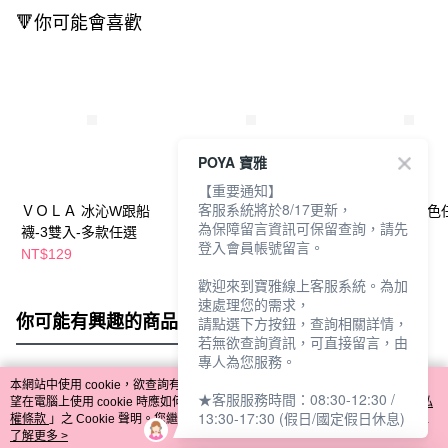
🔻你可能會喜歡
POYA 寶雅
【重要通知】
客服系統將於8/17更新，
ＶＯＬＡ 冰沁W跟船
A2加大抗菌船型襪2雙
石墨烯船襪-多色
為保障留言資訊可保留查詢，請先
襪-3雙入-多款任選
入-多色任選
登入會員帳號留言。
NT$129
NT$98
NT$65
歡迎來到寶雅線上客服系統。為加
速處理您的需求，
你可能有興趣的商品
全站排行
請點選下方按鈕，查詢相關詳情，
若無欲查詢資訊，可直接留言，由
專人為您服務。
本網站中使用 cookie，欲查詢有關本網站使用 cookie 方式之詳情，及若您不希
★客服服務時間：08:30-12:30 /
熱門標籤
望在電腦上使用 cookie 時應如何變更電腦的 cookie 設定，請參閱本網站「
隱私
13:30-17:30 (假日/國定假日休息)
權條款
」之 Cookie 聲明。您繼續使用本網站即表示您同意本公司得按本網站使
用條款之 Cookie 聲明使用 cookie。
了解更多 >