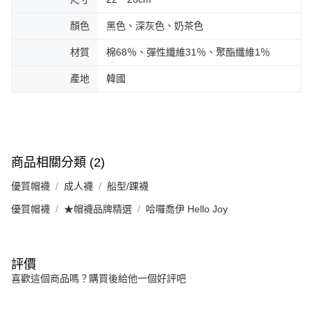
顏色
黑色、深灰色、奶茶色
材質
棉68％、彈性纖維31％、聚酯纖維1％
產地
韓國
商品相關分類 (2)
優質帽襪
成人襪
船型/踝襪
優質帽襪
★帽襪品牌精選
哈囉喬伊 Hello Joy
評價
喜歡這個商品嗎？購買後給他一個好評吧