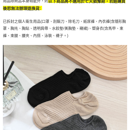
用品除商品本身瑕疵外，則
以下商品將不適用於七天猶豫期，若經購買
後恕無法辦理退換貨:
已拆封之個人衛生用品(口罩、刮鬍刀、除毛刀、紙尿褲、內衣褲(含隱形胸
罩、胸扥、胸貼、透明肩帶、水餃墊/美胸墊、襯裙)、塑身衣(含馬甲、束
褲、束腿、腰夾、內搭、泳裝、襪子。)