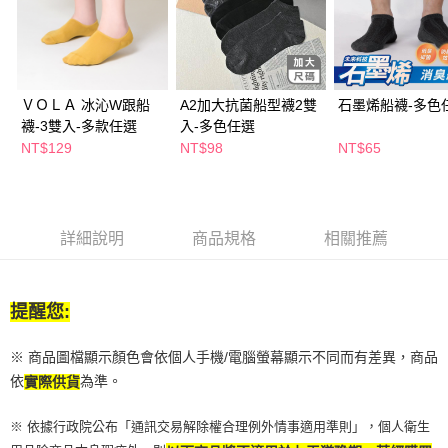
２．訂單成立數日內，您將收到繳費通知簡訊。
每筆NT$65，滿NT$390(含以上)免運費
３．收到繳費通知簡訊後14天內，點擊此簡訊中的連結，可透過四大超商／
ATM／網路銀行／等多元方式進行付款，方視為交易完成。
萊爾富取貨付款
※ 請注意：結帳手續完成當下不需立刻繳費，但若您需要取消訂單，請聯絡
每筆NT$65，滿NT$490(含以上)免運費
購買商品的店家。未經商家同意取消之訂單仍視為有效，需透過AFTEE先享
後付繳納相關費用。
ＶＯＬＡ 冰沁W跟船
A2加大抗菌船型襪2雙
石墨烯船襪-多色
付款後萊爾富取貨
※ 交易是否成功請以「AFTEE先享後付 」之結帳頁面顯示為準，若有關於
襪-3雙入-多款任選
入-多色任選
是否繳費成功／繳費後需取消欲退款等相關疑問，請聯繫「AFTEE先享後付
NT$129
NT$98
NT$65
每筆NT$65，滿NT$490(含以上)免運費
客戶支援中心」
https://netprotections.freshdesk.com/support/home
7-11取貨付款
【注意事項】
１．透過由恩沛科技股份有限公司提供之「AFTEE先享後付」服務完成之交
每筆NT$65，滿NT$490(含以上)免運費
易，需依本服務之必要範圍內提供個人資料，並將交易相關給付款項請求債
詳細說明
商品規格
相關推薦
權轉讓予恩沛科技股份有限公司。
付款後7-11取貨
２．關於個人資料處理事宜，請瀏覽以下網址：
每筆NT$65，滿NT$490(含以上)免運費
https://aftee.tw/terms/#terms3
３．未成年的使用者請事先徵得法定代理人或監護人之同意方可使用
提醒您:
宅配(本島)
「AFTEE先享後付」，若未經同意申辦者引起之損失，本公司不負相關責
任。
每筆NT$100，滿NT$790(含以上)免運費
４．使用「AFTEE先享後付」時，將依據個別帳號之用戶狀況，依本公司即
※ 商品圖檔顯示顏色會依個人手機/電腦螢幕顯示不同而有差異，商品
時審查核予不同之上限額度；若仍有額度不足之情形，本公司將視審查結果
付款後寶雅門市自取(由倉庫統一出貨)
依
為準。
實際供貨
請求用戶進行身份認證。
每筆NT$80，滿NT$290(含以上)免運費
５．嚴禁一人註冊多個帳號或使用他人資訊註冊。若發現惡意使用之情形，
※ 依據行政院公布「通訊交易解除權合理例外情事適用準則」，個人衛生
恩沛科技股份有限公司將有權停止該用戶之使用額度並採取法律行動。