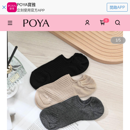
POYA寶雅
開啟APP
立刻使用官方APP
0
1
/
5