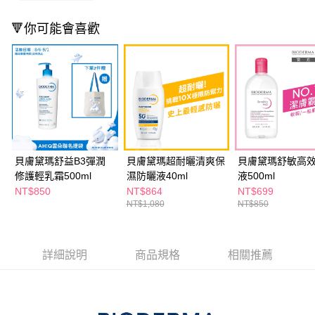
ATM／網路銀行／等多元方式進行付款，方視為交易完成。
萊爾富取貨付款
※ 請注意：結帳手續完成當下不需立刻繳費，但若您需要取消訂單，請聯絡
🔻你可能會喜歡
每筆NT$65，滿NT$490(含以上)免運費
購買商品的店家。未經商家同意取消之訂單仍視為有效，需透過AFTEE先享
後付繳納相關費用。
付款後萊爾富取貨
※ 交易是否成功請以「AFTEE先享後付 」之結帳頁面顯示為準，若有關於
是否繳費成功／繳費後需取消欲退款等相關疑問，請聯繫「AFTEE先享後付
每筆NT$65，滿NT$490(含以上)免運費
客戶支援中心」
https://netprotections.freshdesk.com/support/home
7-11取貨付款
【注意事項】
１．透過由恩沛科技股份有限公司提供之「AFTEE先享後付」服務完成之交
每筆NT$65，滿NT$490(含以上)免運費
易，需依本服務之必要範圍內提供個人資料，並將交易相關給付款項請求債
權轉讓予恩沛科技股份有限公司。
付款後7-11取貨
２．關於個人資料處理事宜，請瀏覽以下網址：
貝膚黛瑪舒益B3彈潤
貝膚黛瑪超耐曬清爽保
貝膚黛瑪舒敏高
每筆NT$65，滿NT$490(含以上)免運費
https://aftee.tw/terms/#terms3
修護輕乳霜500ml
濕防曬液40ml
液500ml
３．未成年的使用者請事先徵得法定代理人或監護人之同意方可使用
NT$850
NT$864
NT$699
宅配(本島)
「AFTEE先享後付」，若未經同意申辦者引起之損失，本公司不負相關責
NT$1,080
NT$850
任。
每筆NT$100，滿NT$790(含以上)免運費
４．使用「AFTEE先享後付」時，將依據個別帳號之用戶狀況，依本公司即
時審查核予不同之上限額度；若仍有額度不足之情形，本公司將視審查結果
付款後寶雅門市自取(由倉庫統一出貨)
請求用戶進行身份認證。
詳細說明
商品規格
相關推薦
每筆NT$80，滿NT$290(含以上)免運費
５．嚴禁一人註冊多個帳號或使用他人資訊註冊。若發現惡意使用之情形，
恩沛科技股份有限公司將有權停止該用戶之使用額度並採取法律行動。