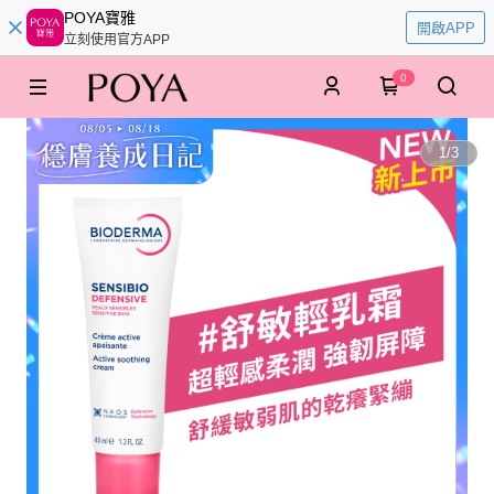
POYA寶雅
開啟APP
立刻使用官方APP
0
1
/
3