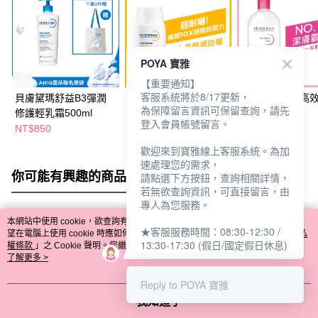
POYA 寶雅
【重要通知】
客服系統將於8/17更新，
貝膚黛瑪舒益B3彈潤
貝膚黛瑪超耐曬清爽保
貝膚黛瑪舒敏高
為保障留言資訊可保留查詢，請先
修護輕乳霜500ml
濕防曬液40ml
液500ml
登入會員帳號留言。
NT$850
NT$864
NT$699
NT$1,080
NT$850
歡迎來到寶雅線上客服系統。為加
速處理您的需求，
你可能有興趣的商品
全站排行
請點選下方按鈕，查詢相關詳情，
若無欲查詢資訊，可直接留言，由
專人為您服務。
本網站中使用 cookie，欲查詢有關本網站使用 cookie 方式之詳情，及若您不希
★客服服務時間：08:30-12:30 /
熱門標籤
望在電腦上使用 cookie 時應如何變更電腦的 cookie 設定，請參閱本網站「
隱私
13:30-17:30 (假日/國定假日休息)
權條款
」之 Cookie 聲明。您繼續使用本網站即表示您同意本公司得按本網站使
用條款之 Cookie 聲明使用 cookie。
了解更多 >
Reply to POYA 寶雅
我知道了