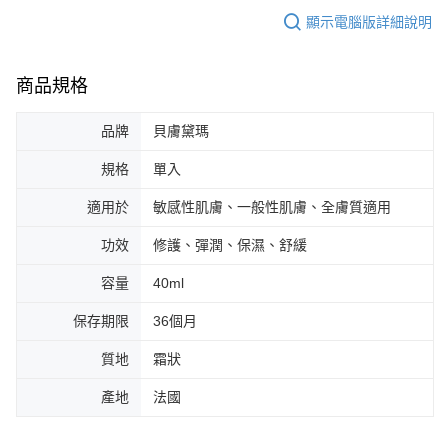
顯示電腦版詳細說明
商品規格
品牌
貝膚黛瑪
規格
單入
適用於
敏感性肌膚、一般性肌膚、全膚質適用
功效
修護、彈潤、保濕、舒緩
容量
40ml
保存期限
36個月
質地
霜狀
產地
法國