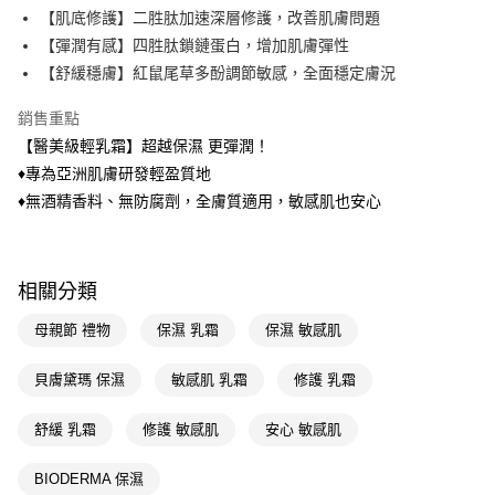
LINE Pay
【肌底修護】二胜肽加速深層修護，改善肌膚問題
【彈潤有感】四胜肽鎖鏈蛋白，增加肌膚彈性
Apple Pay
【舒緩穩膚】紅鼠尾草多酚調節敏感，全面穩定膚況
街口支付
銷售重點
悠遊付
【醫美級輕乳霜】超越保濕 更彈潤！
♦專為亞洲肌膚研發輕盈質地
Google Pay
♦無酒精香料、無防腐劑，全膚質適用，敏感肌也安心
AFTEE先享後付
相關說明
【關於「AFTEE先享後付」】
即享券
相關分類
AFTEE先享後付是「在收到商品之後才付款」的支付方式。 讓您購物簡單
便利好安心！
１．簡單：不需註冊會員、不需綁卡、不需儲值。
母親節 禮物
保濕 乳霜
保濕 敏感肌
運送方式
２．便利：只要手機號碼，簡訊認證，即可結帳。
３．安心：先確認商品／服務後，再付款。
全家取貨付款
貝膚黛瑪 保濕
敏感肌 乳霜
修護 乳霜
每筆NT$65，滿NT$390(含以上)免運費
【「AFTEE先享後付」結帳流程】
１．於結帳方式選擇「AFTEE先享後付」後，將跳轉至「AFTEE先享後付」
舒緩 乳霜
修護 敏感肌
安心 敏感肌
付款後全家取貨
結帳頁面，進行簡訊認證並確認金額後，即可完成結帳。
２．訂單成立數日內，您將收到繳費通知簡訊。
每筆NT$65，滿NT$390(含以上)免運費
BIODERMA 保濕
３．收到繳費通知簡訊後14天內，點擊此簡訊中的連結，可透過四大超商／