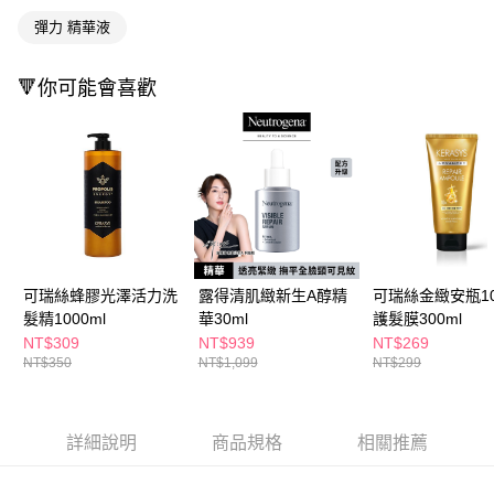
３．收到繳費通知簡訊後14天內，點擊此簡訊中的連結，可透過四大超商／
彈力 精華液
ATM／網路銀行／等多元方式進行付款，方視為交易完成。
萊爾富取貨付款
※ 請注意：結帳手續完成當下不需立刻繳費，但若您需要取消訂單，請聯絡
每筆NT$65，滿NT$490(含以上)免運費
購買商品的店家。未經商家同意取消之訂單仍視為有效，需透過AFTEE先享
🔻你可能會喜歡
後付繳納相關費用。
付款後萊爾富取貨
※ 交易是否成功請以「AFTEE先享後付 」之結帳頁面顯示為準，若有關於
是否繳費成功／繳費後需取消欲退款等相關疑問，請聯繫「AFTEE先享後付
每筆NT$65，滿NT$490(含以上)免運費
客戶支援中心」
https://netprotections.freshdesk.com/support/home
7-11取貨付款
【注意事項】
１．透過由恩沛科技股份有限公司提供之「AFTEE先享後付」服務完成之交
每筆NT$65，滿NT$490(含以上)免運費
易，需依本服務之必要範圍內提供個人資料，並將交易相關給付款項請求債
權轉讓予恩沛科技股份有限公司。
付款後7-11取貨
２．關於個人資料處理事宜，請瀏覽以下網址：
每筆NT$65，滿NT$490(含以上)免運費
https://aftee.tw/terms/#terms3
可瑞絲蜂膠光澤活力洗
露得清肌緻新生A醇精
可瑞絲金緻安瓶1
３．未成年的使用者請事先徵得法定代理人或監護人之同意方可使用
髮精1000ml
華30ml
護髮膜300ml
宅配(本島)
「AFTEE先享後付」，若未經同意申辦者引起之損失，本公司不負相關責
NT$309
NT$939
NT$269
任。
每筆NT$100，滿NT$790(含以上)免運費
NT$350
NT$1,099
NT$299
４．使用「AFTEE先享後付」時，將依據個別帳號之用戶狀況，依本公司即
時審查核予不同之上限額度；若仍有額度不足之情形，本公司將視審查結果
付款後寶雅門市自取(由倉庫統一出貨)
請求用戶進行身份認證。
每筆NT$80，滿NT$290(含以上)免運費
５．嚴禁一人註冊多個帳號或使用他人資訊註冊。若發現惡意使用之情形，
詳細說明
商品規格
相關推薦
恩沛科技股份有限公司將有權停止該用戶之使用額度並採取法律行動。