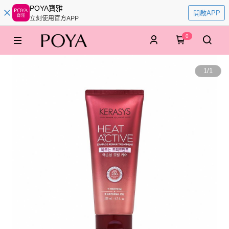
POYA寶雅
開啟APP
立刻使用官方APP
0
1
/
1