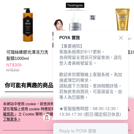
POYA 寶雅
【重要通知】
客服系統將於8/17更新，
可瑞絲蜂膠光澤活力洗
露得清肌緻新生A醇精
可瑞絲金緻安瓶1
為保障留言資訊可保留查詢，請先
髮精1000ml
華30ml
護髮膜300ml
登入會員帳號留言。
NT$309
NT$939
NT$269
NT$350
NT$1,099
NT$299
歡迎來到寶雅線上客服系統。為加
速處理您的需求，
你可能有興趣的商品
全站排行
請點選下方按鈕，查詢相關詳情，
若無欲查詢資訊，可直接留言，由
專人為您服務。
本網站中使用 cookie，欲查詢有關本網站使用 cookie 方式之詳情，及若您不希
★客服服務時間：08:30-12:30 /
熱門標籤
望在電腦上使用 cookie 時應如何變更電腦的 cookie 設定，請參閱本網站「
隱私
13:30-17:30 (假日/國定假日休息)
權條款
」之 Cookie 聲明。您繼續使用本網站即表示您同意本公司得按本網站使
用條款之 Cookie 聲明使用 cookie。
了解更多 >
Reply to POYA 寶雅