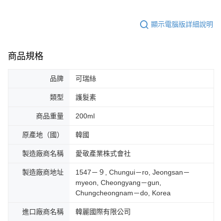
顯示電腦版詳細說明
商品規格
品牌
可瑞絲
類型
護髮素
商品重量
200ml
原產地（國）
韓國
製造廠商名稱
愛敬產業株式會社
製造廠商地址
1547－９, Chungui－ro, Jeongsan－
myeon, Cheongyang－gun,
Chungcheongnam－do, Korea
進口廠商名稱
韓麗國際有限公司