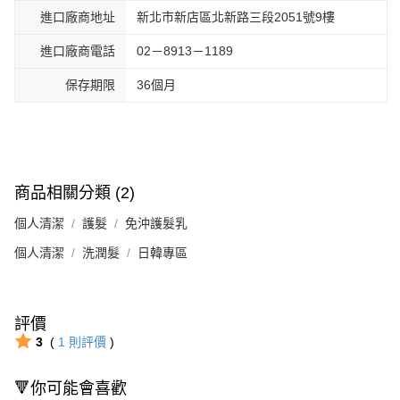
進口廠商地址
新北市新店區北新路三段2051號9樓
進口廠商電話
02－8913－1189
保存期限
36個月
商品相關分類 (2)
個人清潔
護髮
免沖護髮乳
個人清潔
洗潤髮
日韓專區
評價
3
(
1
則評價
)
🔻你可能會喜歡