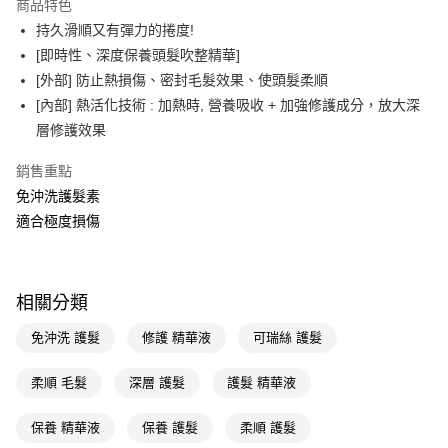
商品特色
LINE Pay
持久滑順又有彈力的捲度!
[即時性、深度保養頭髮吹整精華]
Apple Pay
[外部] 防止熱損傷、密封毛髮效果、使頭髮柔順
街口支付
[內部] 熱活化技術 : 加熱時, 營養吸收 + 加強修護成分，放大深
層修護效果
悠遊付
銷售重點
Google Pay
免沖洗護髮素
AFTEE先享後付
適合極度損傷
相關說明
【關於「AFTEE先享後付」】
即享券
AFTEE先享後付是「在收到商品之後才付款」的支付方式。 讓您購物簡單
便利好安心！
相關分類
１．簡單：不需註冊會員、不需綁卡、不需儲值。
運送方式
２．便利：只要手機號碼，簡訊認證，即可結帳。
免沖洗 護髮
修護 精華液
可瑞絲 護髮
３．安心：先確認商品／服務後，再付款。
全家取貨付款
每筆NT$65，滿NT$390(含以上)免運費
柔順 毛髮
深層 護髮
護髮 精華液
【「AFTEE先享後付」結帳流程】
１．於結帳方式選擇「AFTEE先享後付」後，將跳轉至「AFTEE先享後付」
付款後全家取貨
結帳頁面，進行簡訊認證並確認金額後，即可完成結帳。
保養 精華液
保養 護髮
柔順 護髮
２．訂單成立數日內，您將收到繳費通知簡訊。
每筆NT$65，滿NT$390(含以上)免運費