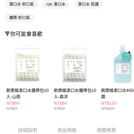
漱口水 好口氣
cpc 漱口水
漱口水 防護
每筆NT$65，滿NT$390(含以上)免運費
【「AFTEE先享後付」結帳流程】
１．於結帳方式選擇「AFTEE先享後付」後，將跳轉至「AFTEE先享後付」
付款後全家取貨
結帳頁面，進行簡訊認證並確認金額後，即可完成結帳。
攜帶 好口氣
２．訂單成立數日內，您將收到繳費通知簡訊。
每筆NT$65，滿NT$390(含以上)免運費
３．收到繳費通知簡訊後14天內，點擊此簡訊中的連結，可透過四大超商／
ATM／網路銀行／等多元方式進行付款，方視為交易完成。
🔻你可能會喜歡
萊爾富取貨付款
※ 請注意：結帳手續完成當下不需立刻繳費，但若您需要取消訂單，請聯絡
每筆NT$65，滿NT$490(含以上)免運費
購買商品的店家。未經商家同意取消之訂單仍視為有效，需透過AFTEE先享
後付繳納相關費用。
付款後萊爾富取貨
※ 交易是否成功請以「AFTEE先享後付 」之結帳頁面顯示為準，若有關於
是否繳費成功／繳費後需取消欲退款等相關疑問，請聯繫「AFTEE先享後付
每筆NT$65，滿NT$490(含以上)免運費
客戶支援中心」
https://netprotections.freshdesk.com/support/home
7-11取貨付款
【注意事項】
１．透過由恩沛科技股份有限公司提供之「AFTEE先享後付」服務完成之交
每筆NT$65，滿NT$490(含以上)免運費
易，需依本服務之必要範圍內提供個人資料，並將交易相關給付款項請求債
刷樂植漱口水攜帶包10
刷樂植漱口水攜帶包10
刷樂植漱口水400m
權轉讓予恩沛科技股份有限公司。
付款後7-11取貨
入-山雨
入-森淬
霧
２．關於個人資料處理事宜，請瀏覽以下網址：
每筆NT$65，滿NT$490(含以上)免運費
https://aftee.tw/terms/#terms3
NT$84
NT$84
NT$159
３．未成年的使用者請事先徵得法定代理人或監護人之同意方可使用
NT$99
NT$99
NT$209
宅配(本島)
「AFTEE先享後付」，若未經同意申辦者引起之損失，本公司不負相關責
任。
每筆NT$100，滿NT$790(含以上)免運費
４．使用「AFTEE先享後付」時，將依據個別帳號之用戶狀況，依本公司即
時審查核予不同之上限額度；若仍有額度不足之情形，本公司將視審查結果
詳細說明
商品規格
相關推薦
付款後寶雅門市自取(由倉庫統一出貨)