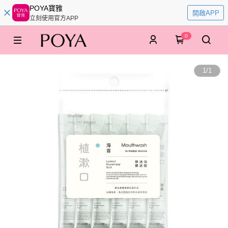
POYA寶雅
開啟APP
立刻使用官方APP
0
1
/
1