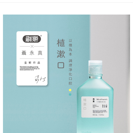
請求用戶進行身份認證。
每筆NT$80，滿NT$290(含以上)免運費
５．嚴禁一人註冊多個帳號或使用他人資訊註冊。若發現惡意使用之情形，
恩沛科技股份有限公司將有權停止該用戶之使用額度並採取法律行動。