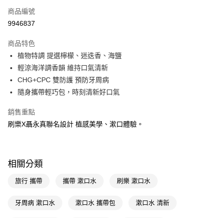
商品編號
信用卡一次付款
9946837
超商取貨付款
商品特色
LINE Pay
植物特調 提選檸檬、迷迭香、海鹽
輕涼海洋調香韻 維持口氣清新
Apple Pay
CHG+CPC 雙防護 預防牙周病
街口支付
隨身攜帶輕巧包，時刻清新好口氣
悠遊付
銷售重點
刷樂X聶永真聯名設計 植感美學、漱口體驗。
Google Pay
AFTEE先享後付
相關說明
相關分類
【關於「AFTEE先享後付」】
即享券
AFTEE先享後付是「在收到商品之後才付款」的支付方式。 讓您購物簡單
旅行 攜帶
攜帶 漱口水
刷樂 漱口水
便利好安心！
１．簡單：不需註冊會員、不需綁卡、不需儲值。
運送方式
２．便利：只要手機號碼，簡訊認證，即可結帳。
牙周病 漱口水
漱口水 攜帶包
漱口水 清新
３．安心：先確認商品／服務後，再付款。
全家取貨付款