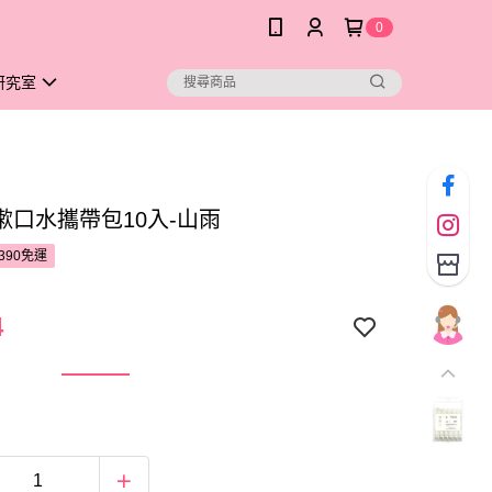
0
研究室
漱口水攜帶包10入-山雨
390免運
4