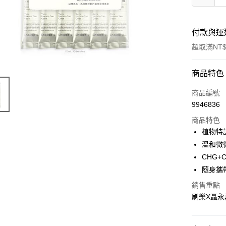
付款與運
超取滿NT$
付款方式
商品特色
POYA支付
商品編號
9946836
信用卡一
商品特色
超商取貨
植物特
溫和微
LINE Pay
CHG+
Apple Pay
隨身攜
街口支付
銷售重點
刷樂X聶永
悠遊付
Google Pa