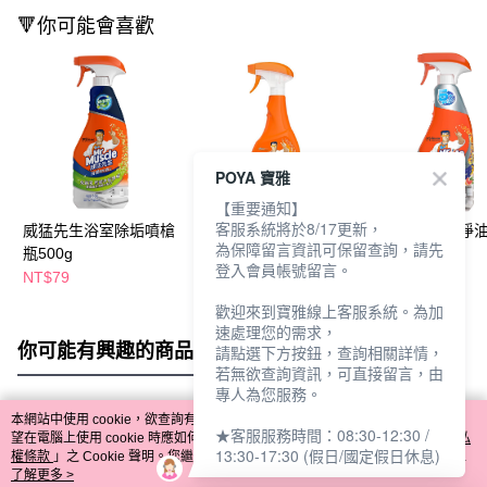
🔻你可能會喜歡
POYA 寶雅
【重要通知】
客服系統將於8/17更新，
威猛先生浴室除垢噴槍
威猛先生去霉噴槍瓶
威猛先生廚房淨
為保障留言資訊可保留查詢，請先
瓶500g
500g
噴槍瓶500g
登入會員帳號留言。
NT$79
NT$117
NT$91
歡迎來到寶雅線上客服系統。為加
速處理您的需求，
你可能有興趣的商品
全站排行
請點選下方按鈕，查詢相關詳情，
若無欲查詢資訊，可直接留言，由
專人為您服務。
本網站中使用 cookie，欲查詢有關本網站使用 cookie 方式之詳情，及若您不希
★客服服務時間：08:30-12:30 /
熱門標籤
望在電腦上使用 cookie 時應如何變更電腦的 cookie 設定，請參閱本網站「
隱私
13:30-17:30 (假日/國定假日休息)
權條款
」之 Cookie 聲明。您繼續使用本網站即表示您同意本公司得按本網站使
用條款之 Cookie 聲明使用 cookie。
了解更多 >