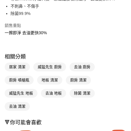
不刺鼻、不傷手
Apple Pay
除菌99.9%
街口支付
銷售重點
悠遊付
一擦即淨 去油更快30%
Google Pay
AFTEE先享後付
相關分類
相關說明
【關於「AFTEE先享後付」】
居家 清潔
威猛先生 廚房
去油 廚房
即享券
AFTEE先享後付是「在收到商品之後才付款」的支付方式。 讓您購物簡單
便利好安心！
廚房 噴槍瓶
地板 清潔
廚房 清潔
１．簡單：不需註冊會員、不需綁卡、不需儲值。
運送方式
２．便利：只要手機號碼，簡訊認證，即可結帳。
３．安心：先確認商品／服務後，再付款。
威猛先生 地板
去油 地板
除菌 清潔
全家取貨付款
每筆NT$65，滿NT$390(含以上)免運費
【「AFTEE先享後付」結帳流程】
去油 清潔
１．於結帳方式選擇「AFTEE先享後付」後，將跳轉至「AFTEE先享後付」
付款後全家取貨
結帳頁面，進行簡訊認證並確認金額後，即可完成結帳。
２．訂單成立數日內，您將收到繳費通知簡訊。
每筆NT$65，滿NT$390(含以上)免運費
🔻你可能會喜歡
３．收到繳費通知簡訊後14天內，點擊此簡訊中的連結，可透過四大超商／
ATM／網路銀行／等多元方式進行付款，方視為交易完成。