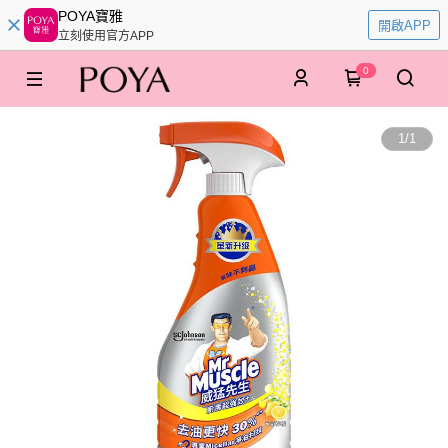
POYA寶雅
開啟APP
立刻使用官方APP
0
1
/
1