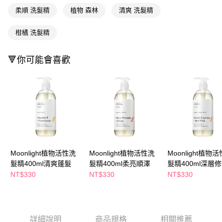
萊爾富取貨付款
※ 請注意：結帳手續完成當下不需立刻繳費，但若您需要取消訂單，請聯絡
柔順 洗髮精
植物 森林
清爽 洗髮精
每筆NT$65，滿NT$490(含以上)免運費
購買商品的店家。未經商家同意取消之訂單仍視為有效，需透過AFTEE先享
後付繳納相關費用。
付款後萊爾富取貨
※ 交易是否成功請以「AFTEE先享後付 」之結帳頁面顯示為準，若有關於
柑橘 洗髮精
是否繳費成功／繳費後需取消欲退款等相關疑問，請聯繫「AFTEE先享後付
每筆NT$65，滿NT$490(含以上)免運費
客戶支援中心」
https://netprotections.freshdesk.com/support/home
🔻你可能會喜歡
7-11取貨付款
【注意事項】
１．透過由恩沛科技股份有限公司提供之「AFTEE先享後付」服務完成之交
每筆NT$65，滿NT$490(含以上)免運費
易，需依本服務之必要範圍內提供個人資料，並將交易相關給付款項請求債
權轉讓予恩沛科技股份有限公司。
付款後7-11取貨
２．關於個人資料處理事宜，請瀏覽以下網址：
每筆NT$65，滿NT$490(含以上)免運費
https://aftee.tw/terms/#terms3
３．未成年的使用者請事先徵得法定代理人或監護人之同意方可使用
宅配(本島)
「AFTEE先享後付」，若未經同意申辦者引起之損失，本公司不負相關責
任。
每筆NT$100，滿NT$790(含以上)免運費
４．使用「AFTEE先享後付」時，將依據個別帳號之用戶狀況，依本公司即
Moonlight植物活性洗
Moonlight植物活性洗
Moonlight植物
時審查核予不同之上限額度；若仍有額度不足之情形，本公司將視審查結果
付款後寶雅門市自取(由倉庫統一出貨)
髮精400ml清爽蓬髮
髮精400ml柔亮順澤
髮精400ml深層
請求用戶進行身份認證。
每筆NT$80，滿NT$290(含以上)免運費
NT$330
NT$330
NT$330
５．嚴禁一人註冊多個帳號或使用他人資訊註冊。若發現惡意使用之情形，
恩沛科技股份有限公司將有權停止該用戶之使用額度並採取法律行動。
詳細說明
商品規格
相關推薦