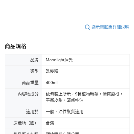
顯示電腦版詳細說明
商品規格
品牌
Moonlight莯光
類型
洗髮精
商品重量
400ml
內容物成分
依包裝上所示，9種植物精華，清爽髮根，
平衡皮脂，清新控油
適用於
一般、油性髮質適用
原產地（國）
台灣