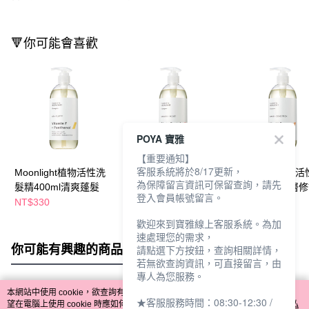
🔻你可能會喜歡
POYA 寶雅
【重要通知】
客服系統將於8/17更新，
Moonlight植物活性洗
Moonlight植物活性洗
Moonlight植物
為保障留言資訊可保留查詢，請先
髮精400ml清爽蓬髮
髮精400ml柔亮順澤
髮精400ml深層
登入會員帳號留言。
NT$330
NT$330
NT$330
歡迎來到寶雅線上客服系統。為加
速處理您的需求，
你可能有興趣的商品
全站排行
請點選下方按鈕，查詢相關詳情，
若無欲查詢資訊，可直接留言，由
專人為您服務。
本網站中使用 cookie，欲查詢有關本網站使用 cookie 方式之詳情，及若您不希
★客服服務時間：08:30-12:30 /
熱門標籤
望在電腦上使用 cookie 時應如何變更電腦的 cookie 設定，請參閱本網站「
隱私