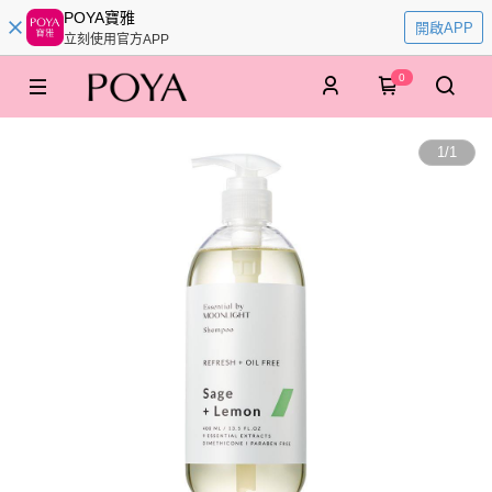
POYA寶雅
開啟APP
立刻使用官方APP
0
1
/
1