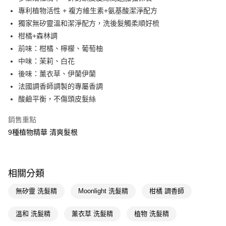
專利植物活性 + 複方維生素+氨基酸潔淨配方
Apple Pay
獨家無矽靈溫和潔淨配方，洗後髮觸柔順好梳
街口支付
柑橘+森林調
前味：柑橘、檸檬、葡萄柚
悠遊付
中味：茉莉、白花
Google Pay
後味：薰衣草、伊蘭伊蘭
法國調香師調製的專屬香調
AFTEE先享後付
酸鹼平衡，不傷頭皮髮絲
相關說明
【關於「AFTEE先享後付」】
銷售重點
即享券
AFTEE先享後付是「在收到商品之後才付款」的支付方式。 讓您購物簡單
便利好安心！
9種植物精華 清爽髮根
１．簡單：不需註冊會員、不需綁卡、不需儲值。
運送方式
２．便利：只要手機號碼，簡訊認證，即可結帳。
３．安心：先確認商品／服務後，再付款。
全家取貨付款
相關分類
每筆NT$65，滿NT$390(含以上)免運費
【「AFTEE先享後付」結帳流程】
１．於結帳方式選擇「AFTEE先享後付」後，將跳轉至「AFTEE先享後付」
無矽靈 洗髮精
Moonlight 洗髮精
柑橘 調香師
付款後全家取貨
結帳頁面，進行簡訊認證並確認金額後，即可完成結帳。
２．訂單成立數日內，您將收到繳費通知簡訊。
每筆NT$65，滿NT$390(含以上)免運費
３．收到繳費通知簡訊後14天內，點擊此簡訊中的連結，可透過四大超商／
溫和 洗髮精
薰衣草 洗髮精
植物 洗髮精
ATM／網路銀行／等多元方式進行付款，方視為交易完成。