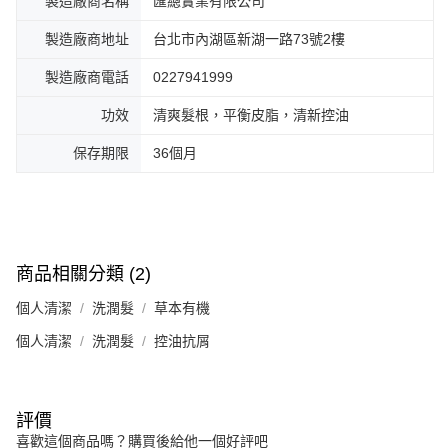
製造廠商名稱
匯總實業有限公司
製造廠商地址
台北市內湖區新湖一路73號2樓
製造廠商電話
0227941999
功效
清爽髮根，平衡皮脂，清新控油
保存期限
36個月
商品相關分類 (2)
個人清潔
洗潤髮
草本有機
個人清潔
洗潤髮
控油抗屑
評價
喜歡這個商品嗎？購買後給他一個好評吧