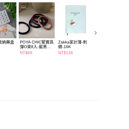
FTEE先享後付」】
先享後付是「在收到商品之後才付款」的支付方式。 讓您購物簡單
心！
：不需註冊會員、不需綁卡、不需儲值。
：只要手機號碼，簡訊認證，即可結帳。
：先確認商品／服務後，再付款。
付款
收納藥盒
POYA CHIC緊實高
Zakka家計簿-刺
POYA CHIC超彈
EE先享後付」結帳流程】
彈O束8入-藍黑灰
蝟-16K
束6入-部落-藍粉
5，滿NT$390(含以上)免運費
方式選擇「AFTEE先享後付」後，將跳轉至「AFTEE先享後
桃粉
系
NT$69
NT$128
NT$69
頁面，進行簡訊認證並確認金額後，即可完成結帳。
家取貨
成立數日內，您將收到繳費通知簡訊。
費通知簡訊後14天內，點擊此簡訊中的連結，可透過四大超商
5，滿NT$390(含以上)免運費
網路銀行／等多元方式進行付款，方視為交易完成。
：結帳手續完成當下不需立刻繳費，但若您需要取消訂單，請聯
貨付款
的店家。未經商家同意取消之訂單仍視為有效，需透過AFTEE
繳納相關費用。
5，滿NT$490(含以上)免運費
否成功請以「AFTEE先享後付 」之結帳頁面顯示為準，若有關於
功／繳費後需取消欲退款等相關疑問，請聯繫「AFTEE先享後
爾富取貨
援中心」
https://netprotections.freshdesk.com/support/home
5，滿NT$490(含以上)免運費
項】
付款
恩沛科技股份有限公司提供之「AFTEE先享後付」服務完成之
依本服務之必要範圍內提供個人資料，並將交易相關給付款項請
5，滿NT$490(含以上)免運費
讓予恩沛科技股份有限公司。