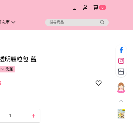
0
研究室
A透明顆粒包-藍
390免運
8