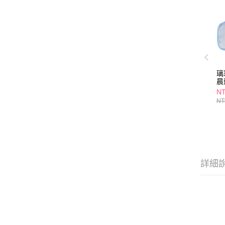
璃
晨
N
NT
詳細