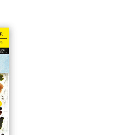
個人資料處理事宜，請瀏覽以下網址：
1取貨
ee.tw/terms/#terms3
5，滿NT$490(含以上)免運費
年的使用者請事先徵得法定代理人或監護人之同意方可使用
E先享後付」，若未經同意申辦者引起之損失，本公司不負相關責
AFTEE先享後付」時，將依據個別帳號之用戶狀況，依本公司
00，滿NT$790(含以上)免運費
核予不同之上限額度；若仍有額度不足之情形，本公司將視審查
用戶進行身份認證。
門市自取(由倉庫統一出貨)
一人註冊多個帳號或使用他人資訊註冊。若發現惡意使用之情
0，滿NT$290(含以上)免運費
科技股份有限公司將有權停止該用戶之使用額度並採取法律行