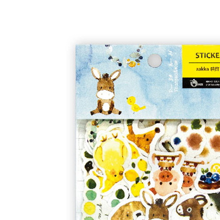
２．關於
付款後7-1
https://aft
每筆NT$6
３．未成
「AFTE
宅配(本島)
任。
４．使用「
每筆NT$1
即時審查
結果請求
付款後寶雅
５．嚴禁
每筆NT$8
形，恩沛
動。