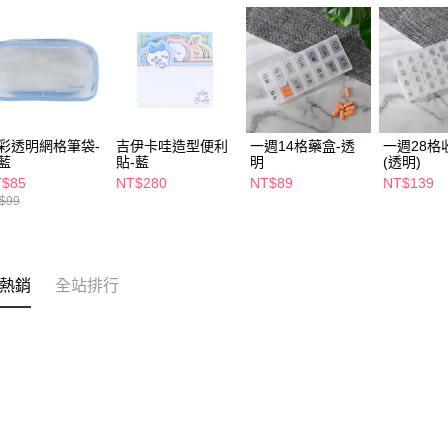
彩透明網格筆袋-
吉伊卡哇造型便利
一週14格藥盒-透
一週28格
藍
貼-藍
明
(透明)
T$85
NT$280
NT$89
NT$139
$99
熱銷
全站排行