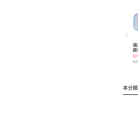
璃
晨
N
NT
本分類