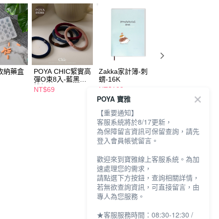
收納藥盒
POYA CHIC緊實高
Zakka家計簿-刺
POYA CHIC超彈
彈O束8入-藍黑灰
蝟-16K
束6入-部落-藍粉
桃粉
系
NT$69
NT$128
NT$69
POYA 寶雅
【重要通知】
客服系統將於8/17更新，
為保障留言資訊可保留查詢，請先
登入會員帳號留言。
歡迎來到寶雅線上客服系統。為加
速處理您的需求，
請點選下方按鈕，查詢相關詳情，
若無欲查詢資訊，可直接留言，由
專人為您服務。
★客服服務時間：08:30-12:30 /