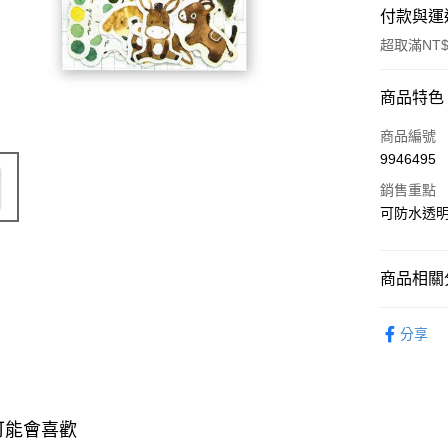
付款與運
超取滿NT$
付款方式
商品特色
POYA支付
商品編號
9946495
信用卡一
銷售重點
超商取貨
可防水透明
LINE Pay
商品相關分
Apple Pay
文具用品
街口支付
分享
📢主題活動
悠遊付
📢主題活動
Google Pa
飾
可能會喜歡
AFTEE先