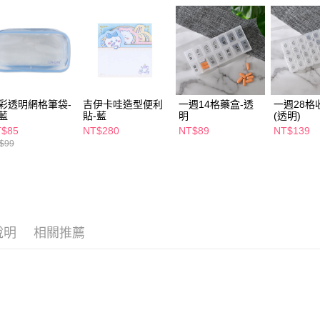
相關說明
【關於「A
即享券
AFTEE
便利好安
１．簡單
２．便利
運送方式
３．安心
全家取貨
彩透明網格筆袋-
吉伊卡哇造型便利
一週14格藥盒-透
一週28格
【「AFT
藍
貼-藍
明
(透明)
每筆NT$6
１．於結帳
T$85
NT$280
NT$89
NT$139
付」結帳
$99
付款後全
２．訂單
３．收到繳
每筆NT$6
／ATM／
※ 請注意
萊爾富取
絡購買商品
先享後付
每筆NT$6
※ 交易是
說明
相關推薦
是否繳費成
付款後萊
付客戶支
每筆NT$6
【注意事
7-11取貨
１．透過由
交易，需
每筆NT$6
求債權轉