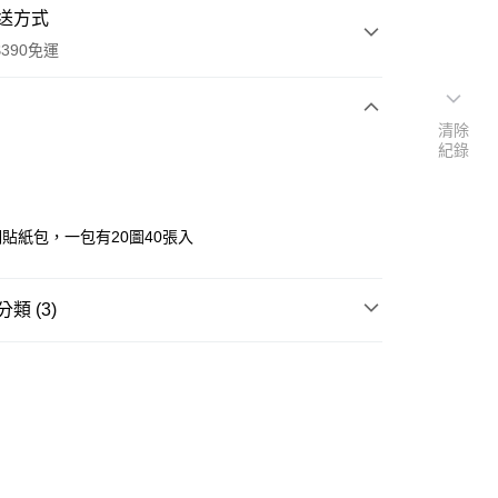
送方式
390免運
清除
紀錄
次付款
付款
貼紙包，一包有20圖40張入
類 (3)
紙膠帶/貼紙
📢
🎇繽紛夏拼樂園 08/05-09/01
玩樂續航攻略
📢
🎇繽紛夏拼樂園 08/05-09/01
滿$399送療癒擺
y
享後付