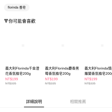
ATM／網路銀行／等多元方式進行付款，方視為交易完成。
萊爾富取貨付款
※ 請注意：結帳手續完成當下不需立刻繳費，但若您需要取消訂單，請聯絡
florinda 香皂
每筆NT$65，滿NT$490(含以上)免運費
購買商品的店家。未經商家同意取消之訂單仍視為有效，需透過AFTEE先享
後付繳納相關費用。
付款後萊爾富取貨
※ 交易是否成功請以「AFTEE先享後付 」之結帳頁面顯示為準，若有關於
🔻你可能會喜歡
是否繳費成功／繳費後需取消欲退款等相關疑問，請聯繫「AFTEE先享後付
每筆NT$65，滿NT$490(含以上)免運費
客戶支援中心」
https://netprotections.freshdesk.com/support/home
7-11取貨付款
【注意事項】
１．透過由恩沛科技股份有限公司提供之「AFTEE先享後付」服務完成之交
每筆NT$65，滿NT$490(含以上)免運費
易，需依本服務之必要範圍內提供個人資料，並將交易相關給付款項請求債
權轉讓予恩沛科技股份有限公司。
付款後7-11取貨
２．關於個人資料處理事宜，請瀏覽以下網址：
每筆NT$65，滿NT$490(含以上)免運費
https://aftee.tw/terms/#terms3
３．未成年的使用者請事先徵得法定代理人或監護人之同意方可使用
宅配(本島)
義大利Florinda千金澄
義大利Florinda麝香黑
義大利Florinda
「AFTEE先享後付」，若未經同意申辦者引起之損失，本公司不負相關責
花香氛植皂200g
莓香氛植皂200g
羅蘭香氛植皂200
任。
每筆NT$100，滿NT$790(含以上)免運費
４．使用「AFTEE先享後付」時，將依據個別帳號之用戶狀況，依本公司即
NT$199
NT$199
NT$199
時審查核予不同之上限額度；若仍有額度不足之情形，本公司將視審查結果
付款後寶雅門市自取(由倉庫統一出貨)
NT$335
NT$335
NT$335
請求用戶進行身份認證。
每筆NT$80，滿NT$290(含以上)免運費
５．嚴禁一人註冊多個帳號或使用他人資訊註冊。若發現惡意使用之情形，
恩沛科技股份有限公司將有權停止該用戶之使用額度並採取法律行動。
詳細說明
相關推薦