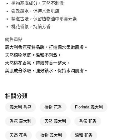
LINE Pay
植物基底成分，天然不刺激
強效鎖水，保持水潤肌膚
Apple Pay
精湛古法，保留植物油中珍貴元素
街口支付
桃花香氛，持續芳香
悠遊付
銷售重點
義大利香氛獨特品牌，打造保水柔嫩肌膚。
Google Pay
天然植物基底，溫和不刺激。
AFTEE先享後付
天然桃花香氛，持續芳香一整天。
相關說明
美肌成分萃取，強效鎖水，保持水潤肌膚。
【關於「AFTEE先享後付」】
即享券
AFTEE先享後付是「在收到商品之後才付款」的支付方式。 讓您購物簡單
便利好安心！
１．簡單：不需註冊會員、不需綁卡、不需儲值。
運送方式
相關分類
２．便利：只要手機號碼，簡訊認證，即可結帳。
３．安心：先確認商品／服務後，再付款。
全家取貨付款
義大利 香皂
植物 花香
Florinda 義大利
每筆NT$65，滿NT$390(含以上)免運費
【「AFTEE先享後付」結帳流程】
１．於結帳方式選擇「AFTEE先享後付」後，將跳轉至「AFTEE先享後付」
香氛 義大利
天然 義大利
香氛 花香
付款後全家取貨
結帳頁面，進行簡訊認證並確認金額後，即可完成結帳。
２．訂單成立數日內，您將收到繳費通知簡訊。
每筆NT$65，滿NT$390(含以上)免運費
天然 花香
植物 義大利
溫和 花香
３．收到繳費通知簡訊後14天內，點擊此簡訊中的連結，可透過四大超商／