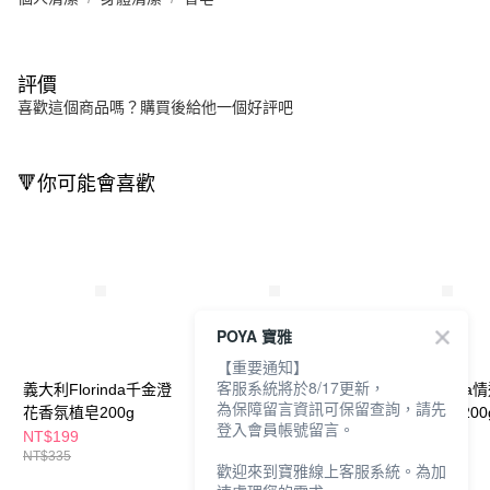
評價
喜歡這個商品嗎？購買後給他一個好評吧
🔻你可能會喜歡
POYA 寶雅
【重要通知】
客服系統將於8/17更新，
義大利Florinda千金澄
義大利Florinda麝香黑
義大利Florinda
為保障留言資訊可保留查詢，請先
花香氛植皂200g
莓香氛植皂200g
羅蘭香氛植皂200
登入會員帳號留言。
NT$199
NT$199
NT$199
NT$335
NT$335
NT$335
歡迎來到寶雅線上客服系統。為加