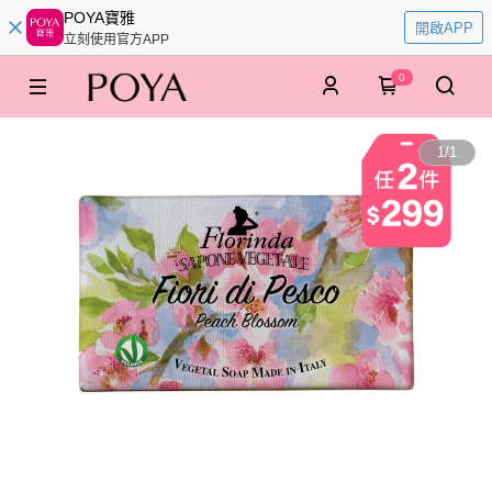
POYA寶雅
開啟APP
立刻使用官方APP
0
1
/
1