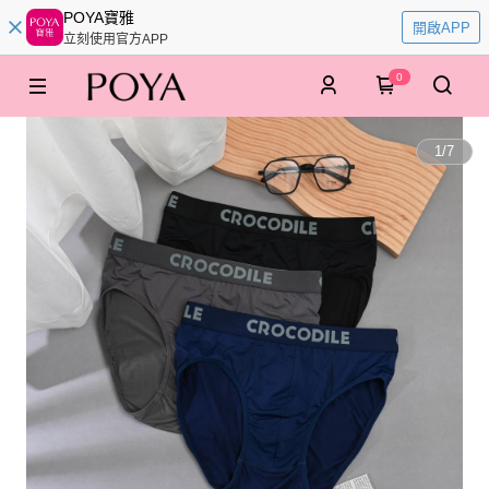
POYA寶雅
開啟APP
立刻使用官方APP
0
1
/
7