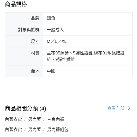
商品規格
品牌
鱷魚
對象與族群
一般成人
尺寸
M／L／XL
材質
主布95嫘縈、5彈性纖維.網布91聚醯胺纖
維、9彈性纖維
產地
中國
商品相關分類 (4)
查看全部
內著衣賞
男內著
三角內褲
內著衣賞
男內著
男內褲組包