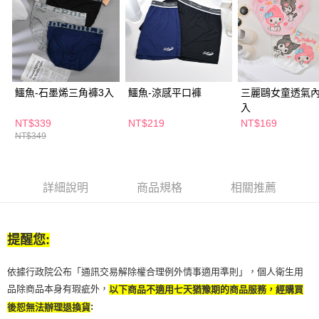
２．訂單成立數日內，您將收到繳費通知簡訊。
每筆NT$65，滿NT$390(含以上)免運費
３．收到繳費通知簡訊後14天內，點擊此簡訊中的連結，可透過四大超商／
ATM／網路銀行／等多元方式進行付款，方視為交易完成。
萊爾富取貨付款
※ 請注意：結帳手續完成當下不需立刻繳費，但若您需要取消訂單，請聯絡
每筆NT$65，滿NT$490(含以上)免運費
購買商品的店家。未經商家同意取消之訂單仍視為有效，需透過AFTEE先享
後付繳納相關費用。
付款後萊爾富取貨
※ 交易是否成功請以「AFTEE先享後付 」之結帳頁面顯示為準，若有關於
鱷魚-石墨烯三角褲3入
鱷魚-涼感平口褲
三麗鷗女童透氣內
是否繳費成功／繳費後需取消欲退款等相關疑問，請聯繫「AFTEE先享後付
每筆NT$65，滿NT$490(含以上)免運費
入
客戶支援中心」
https://netprotections.freshdesk.com/support/home
NT$339
NT$219
NT$169
7-11取貨付款
NT$349
【注意事項】
１．透過由恩沛科技股份有限公司提供之「AFTEE先享後付」服務完成之交
每筆NT$65，滿NT$490(含以上)免運費
易，需依本服務之必要範圍內提供個人資料，並將交易相關給付款項請求債
權轉讓予恩沛科技股份有限公司。
付款後7-11取貨
詳細說明
商品規格
相關推薦
２．關於個人資料處理事宜，請瀏覽以下網址：
每筆NT$65，滿NT$490(含以上)免運費
https://aftee.tw/terms/#terms3
３．未成年的使用者請事先徵得法定代理人或監護人之同意方可使用
宅配(本島)
「AFTEE先享後付」，若未經同意申辦者引起之損失，本公司不負相關責
提醒您:
任。
每筆NT$100，滿NT$790(含以上)免運費
４．使用「AFTEE先享後付」時，將依據個別帳號之用戶狀況，依本公司即
時審查核予不同之上限額度；若仍有額度不足之情形，本公司將視審查結果
付款後寶雅門市自取(由倉庫統一出貨)
依據行政院公布「通訊交易解除權合理例外情事適用準則」，個人衛生用
請求用戶進行身份認證。
每筆NT$80，滿NT$290(含以上)免運費
品除商品本身有瑕疵外，
以下商品不適用七天猶豫期的商品服務，經購買
５．嚴禁一人註冊多個帳號或使用他人資訊註冊。若發現惡意使用之情形，
恩沛科技股份有限公司將有權停止該用戶之使用額度並採取法律行動。
:
後恕無法辦理退換貨