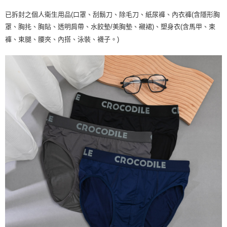
已拆封之個人衛生用品(口罩、刮鬍刀、除毛刀、紙尿褲、內衣褲(含隱形胸
罩、胸扥、胸貼、透明肩帶、水餃墊/美胸墊、襯裙)、塑身衣(含馬甲、束
褲、束腿、腰夾、內搭、泳裝、襪子。)