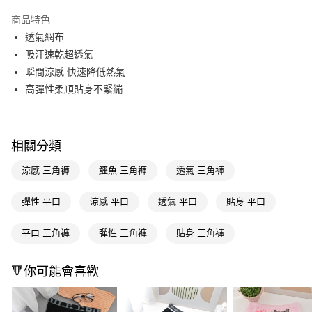
超商取貨付款
商品特色
LINE Pay
透氣網布
吸汗速乾超透氣
Apple Pay
瞬間涼感.快速降低熱氣
街口支付
高彈性柔順貼身不緊繃
悠遊付
Google Pay
相關分類
AFTEE先享後付
涼感 三角褲
鱷魚 三角褲
透氣 三角褲
相關說明
【關於「AFTEE先享後付」】
彈性 平口
涼感 平口
透氣 平口
貼身 平口
即享券
AFTEE先享後付是「在收到商品之後才付款」的支付方式。 讓您購物簡單
便利好安心！
１．簡單：不需註冊會員、不需綁卡、不需儲值。
平口 三角褲
彈性 三角褲
貼身 三角褲
運送方式
２．便利：只要手機號碼，簡訊認證，即可結帳。
３．安心：先確認商品／服務後，再付款。
全家取貨付款
🔻你可能會喜歡
每筆NT$65，滿NT$390(含以上)免運費
【「AFTEE先享後付」結帳流程】
１．於結帳方式選擇「AFTEE先享後付」後，將跳轉至「AFTEE先享後付」
付款後全家取貨
結帳頁面，進行簡訊認證並確認金額後，即可完成結帳。