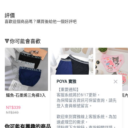
評價
喜歡這個商品嗎？購買後給他一個好評吧
🔻你可能會喜歡
POYA 寶雅
【重要通知】
客服系統將於8/17更新，
鱷魚-石墨烯三角褲3入
鱷魚-涼感平口褲
三麗鷗女童透氣內
為保障留言資訊可保留查詢，請先
入
登入會員帳號留言。
NT$339
NT$219
NT$169
NT$349
歡迎來到寶雅線上客服系統。為加
速處理您的需求，
你可能有興趣的商品
全站排行
請點選下方按鈕，查詢相關詳情，