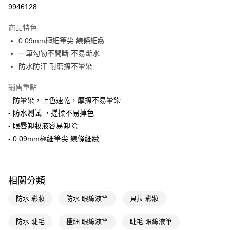
信用卡一次付款
9946128
超商取貨付款
商品特色
LINE Pay
0.09mm極細筆尖 線條細緻
一筆勾勒不間斷 不易斷水
Apple Pay
防水防汗 耐磨擦不暈染
街口支付
銷售重點
悠遊付
- 防暈染，上色速乾，摩擦不易暈染
- 防水測試 ，搓揉不易掉色
Google Pay
- 眼唇卸妝液容易卸除
AFTEE先享後付
- 0.09mm極細筆尖 線條細緻
相關說明
【關於「AFTEE先享後付」】
即享券
AFTEE先享後付是「在收到商品之後才付款」的支付方式。 讓您購物簡單
便利好安心！
相關分類
１．簡單：不需註冊會員、不需綁卡、不需儲值。
運送方式
２．便利：只要手機號碼，簡訊認證，即可結帳。
防水 彩妝
防水 眼線液筆
貝拉 彩妝
３．安心：先確認商品／服務後，再付款。
全家取貨付款
每筆NT$65，滿NT$390(含以上)免運費
防水 睫毛
極細 眼線液筆
睫毛 眼線液筆
【「AFTEE先享後付」結帳流程】