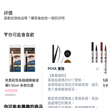
評價
喜歡這個商品嗎？購買後給他一個好評吧
🔻你可能會喜歡
POYA 寶雅
【重要通知】
客服系統將於8/17更新，
貝奧莉恆長極細眼線液
貝奧莉 2in1持色眼線
FLORTTE 花洛
為保障留言資訊可保留查詢，請先
筆0.55ml-多款任選
筆 -多色任選
水果沙拉彩色防
登入會員帳號留言。
液筆 (兩色可選)
NT$339
NT$288
NT$190
NT$399
NT$339
NT$225
歡迎來到寶雅線上客服系統。為加
速處理您的需求，
你可能有興趣的商品
全站排行
請點選下方按鈕，查詢相關詳情，