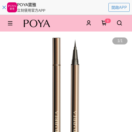
POYA寶雅
開啟APP
立刻使用官方APP
0
1
/
1