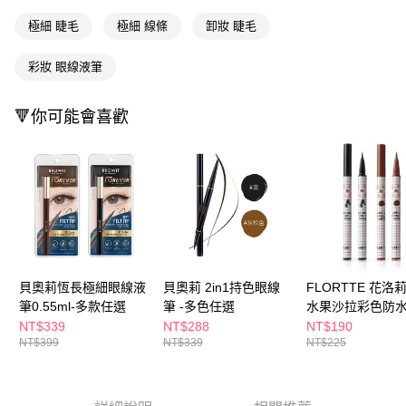
１．於結帳方式選擇「AFTEE先享後付」後，將跳轉至「AFTEE先享後付」
付款後全家取貨
結帳頁面，進行簡訊認證並確認金額後，即可完成結帳。
極細 睫毛
極細 線條
卸妝 睫毛
２．訂單成立數日內，您將收到繳費通知簡訊。
每筆NT$65，滿NT$390(含以上)免運費
３．收到繳費通知簡訊後14天內，點擊此簡訊中的連結，可透過四大超商／
彩妝 眼線液筆
ATM／網路銀行／等多元方式進行付款，方視為交易完成。
萊爾富取貨付款
※ 請注意：結帳手續完成當下不需立刻繳費，但若您需要取消訂單，請聯絡
每筆NT$65，滿NT$490(含以上)免運費
購買商品的店家。未經商家同意取消之訂單仍視為有效，需透過AFTEE先享
🔻你可能會喜歡
後付繳納相關費用。
付款後萊爾富取貨
※ 交易是否成功請以「AFTEE先享後付 」之結帳頁面顯示為準，若有關於
是否繳費成功／繳費後需取消欲退款等相關疑問，請聯繫「AFTEE先享後付
每筆NT$65，滿NT$490(含以上)免運費
客戶支援中心」
https://netprotections.freshdesk.com/support/home
7-11取貨付款
【注意事項】
１．透過由恩沛科技股份有限公司提供之「AFTEE先享後付」服務完成之交
每筆NT$65，滿NT$490(含以上)免運費
易，需依本服務之必要範圍內提供個人資料，並將交易相關給付款項請求債
權轉讓予恩沛科技股份有限公司。
付款後7-11取貨
２．關於個人資料處理事宜，請瀏覽以下網址：
每筆NT$65，滿NT$490(含以上)免運費
https://aftee.tw/terms/#terms3
貝奧莉恆長極細眼線液
貝奧莉 2in1持色眼線
FLORTTE 花洛
３．未成年的使用者請事先徵得法定代理人或監護人之同意方可使用
筆0.55ml-多款任選
筆 -多色任選
水果沙拉彩色防
宅配(本島)
「AFTEE先享後付」，若未經同意申辦者引起之損失，本公司不負相關責
液筆 (兩色可選)
NT$339
NT$288
NT$190
任。
每筆NT$100，滿NT$790(含以上)免運費
NT$399
NT$339
NT$225
４．使用「AFTEE先享後付」時，將依據個別帳號之用戶狀況，依本公司即
時審查核予不同之上限額度；若仍有額度不足之情形，本公司將視審查結果
付款後寶雅門市自取(由倉庫統一出貨)
請求用戶進行身份認證。
每筆NT$80，滿NT$290(含以上)免運費
５．嚴禁一人註冊多個帳號或使用他人資訊註冊。若發現惡意使用之情形，