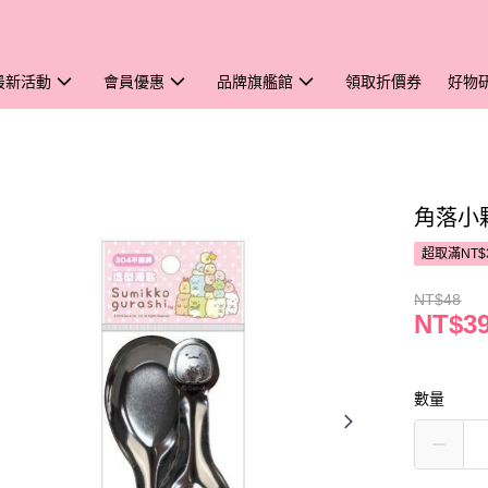
最新活動
會員優惠
品牌旗艦館
領取折價券
好物
角落小
超取滿NT$
NT$48
NT$3
數量