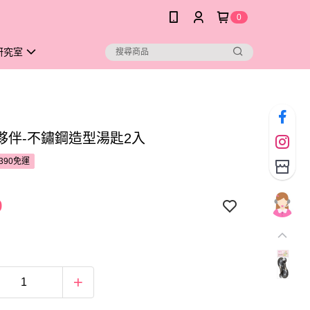
0
研究室
夥伴-不鏽鋼造型湯匙2入
390免運
9