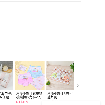
伴浴巾-彩
角落小夥伴女童精
角落小夥伴地墊-小
角落小夥伴女童內
款任選
梳純棉四角褲2入
憩片刻
褲2入
64.5*45.5cm
NT$169
NT$169
NT$169