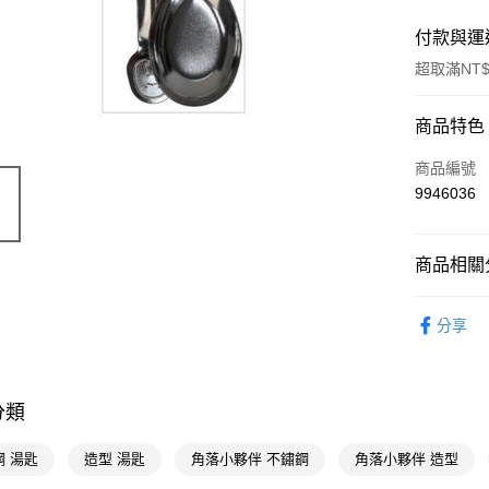
付款與運
超取滿NT$
付款方式
商品特色
POYA支付
商品編號
9946036
信用卡一
超商取貨
商品相關分
LINE Pay
生活日用
分享
Apple Pay
授權主題
街口支付
📢主題活動
倍回饋
悠遊付
分類
📢主題活動
Google Pa
鋼 湯匙
造型 湯匙
角落小夥伴 不鏽鋼
角落小夥伴 造型
📢主題活動
AFTEE先