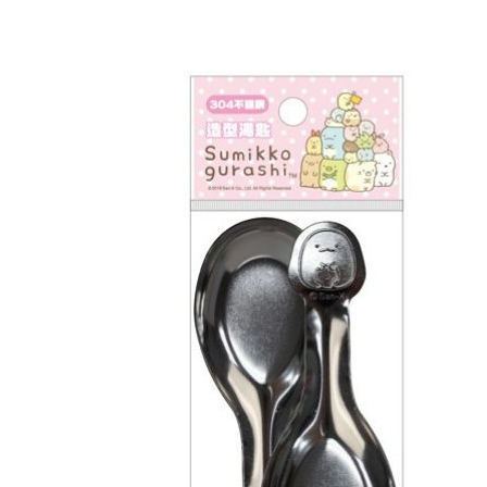
求債權轉
２．關於
付款後7-1
https://aft
每筆NT$6
３．未成
「AFTE
宅配(本島)
任。
４．使用「
每筆NT$1
即時審查
結果請求
付款後寶雅
５．嚴禁
每筆NT$8
形，恩沛
動。