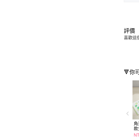
評價
喜歡這
🔻你
角
款
NT