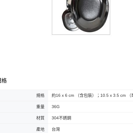
規格
規格
約16 x 6 cm （含包裝）；10.5 x 3.5 cm
重量
36G
材質
304不銹鋼
產地
台灣