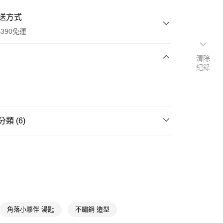
送方式
390免運
清除
紀錄
次付款
付款
類 (6)
碗盤餐具
餐具
館
角落小夥伴
📢
👑精緻出遊指南 08/05-08/18
滿$688享點數8%
📢
👑精緻出遊指南 08/05-08/18
隨身防護中
y
角落小夥伴 湯匙
不鏽鋼 造型
📢
👻鬼迷心竅購物祭 08/05-09/01
滿額享10倍點
享後付