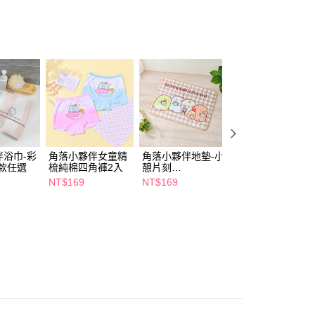
📢
👻鬼迷心竅購物祭 08/05-09/01
聯名控的萌物
FTEE先享後付」】
先享後付是「在收到商品之後才付款」的支付方式。 讓您購物簡單
心！
：不需註冊會員、不需綁卡、不需儲值。
：只要手機號碼，簡訊認證，即可結帳。
：先確認商品／服務後，再付款。
付款
EE先享後付」結帳流程】
5，滿NT$390(含以上)免運費
方式選擇「AFTEE先享後付」後，將跳轉至「AFTEE先享後
頁面，進行簡訊認證並確認金額後，即可完成結帳。
伴浴巾-彩
角落小夥伴女童精
角落小夥伴地墊-小
角落小夥伴女童內
家取貨
成立數日內，您將收到繳費通知簡訊。
款任選
梳純棉四角褲2入
憩片刻
褲2入
費通知簡訊後14天內，點擊此簡訊中的連結，可透過四大超商
5，滿NT$390(含以上)免運費
64.5*45.5cm
網路銀行／等多元方式進行付款，方視為交易完成。
NT$169
NT$169
NT$169
：結帳手續完成當下不需立刻繳費，但若您需要取消訂單，請聯
貨付款
的店家。未經商家同意取消之訂單仍視為有效，需透過AFTEE
繳納相關費用。
5，滿NT$490(含以上)免運費
否成功請以「AFTEE先享後付 」之結帳頁面顯示為準，若有關於
功／繳費後需取消欲退款等相關疑問，請聯繫「AFTEE先享後
爾富取貨
援中心」
https://netprotections.freshdesk.com/support/home
5，滿NT$490(含以上)免運費
項】
付款
恩沛科技股份有限公司提供之「AFTEE先享後付」服務完成之
依本服務之必要範圍內提供個人資料，並將交易相關給付款項請
5，滿NT$490(含以上)免運費