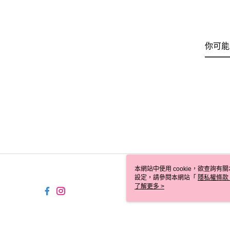
你可能
本網站中使用 cookie，欲查詢有關
設定，請參閱本網站「
隱私權條款
使用 cookie。
了解更多 >