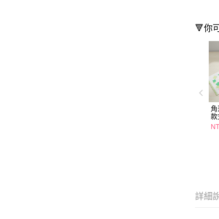
🔻你
角
款
NT
詳細