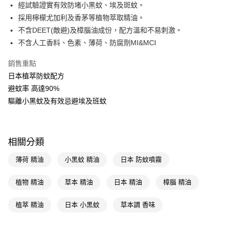
LINE Pay
經試驗證實有效防堵小黑蚊、埃及斑蚊。
採用檸檬尤加利及香茅等植物萃取精油。
Apple Pay
不含DEET(敵避)及樟腦油成份，配方溫和不易刺激。
街口支付
不含人工香料、色素、薄荷、防腐劑MI&MCI
悠遊付
銷售重點
日本植萃防蚊配方
Google Pay
避蚊率 高達90%
AFTEE先享後付
驅離小黑蚊及有效忌避埃及班蚊
相關說明
【關於「AFTEE先享後付」】
即享券
AFTEE先享後付是「在收到商品之後才付款」的支付方式。 讓您購物簡單
便利好安心！
相關分類
１．簡單：不需註冊會員、不需綁卡、不需儲值。
運送方式
２．便利：只要手機號碼，簡訊認證，即可結帳。
薄荷 精油
小黑蚊 精油
日本 防蚊噴霧
３．安心：先確認商品／服務後，再付款。
全家取貨付款
每筆NT$65，滿NT$390(含以上)免運費
植物 精油
草本 精油
日本 精油
樟腦 精油
【「AFTEE先享後付」結帳流程】
１．於結帳方式選擇「AFTEE先享後付」後，將跳轉至「AFTEE先享後付」
付款後全家取貨
結帳頁面，進行簡訊認證並確認金額後，即可完成結帳。
植萃 精油
日本 小黑蚊
草本調 香味
２．訂單成立數日內，您將收到繳費通知簡訊。
每筆NT$65，滿NT$390(含以上)免運費
３．收到繳費通知簡訊後14天內，點擊此簡訊中的連結，可透過四大超商／