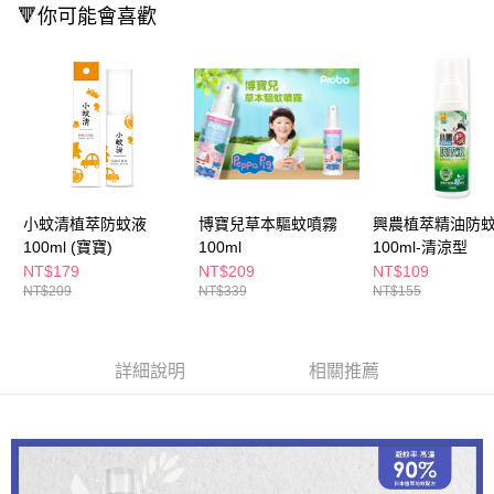
ATM／網路銀行／等多元方式進行付款，方視為交易完成。
🔻你可能會喜歡
萊爾富取貨付款
※ 請注意：結帳手續完成當下不需立刻繳費，但若您需要取消訂單，請聯絡
每筆NT$65，滿NT$490(含以上)免運費
購買商品的店家。未經商家同意取消之訂單仍視為有效，需透過AFTEE先享
後付繳納相關費用。
付款後萊爾富取貨
※ 交易是否成功請以「AFTEE先享後付 」之結帳頁面顯示為準，若有關於
是否繳費成功／繳費後需取消欲退款等相關疑問，請聯繫「AFTEE先享後付
每筆NT$65，滿NT$490(含以上)免運費
客戶支援中心」
https://netprotections.freshdesk.com/support/home
7-11取貨付款
【注意事項】
１．透過由恩沛科技股份有限公司提供之「AFTEE先享後付」服務完成之交
每筆NT$65，滿NT$490(含以上)免運費
易，需依本服務之必要範圍內提供個人資料，並將交易相關給付款項請求債
小蚊清植萃防蚊液
博寶兒草本驅蚊噴霧
興農植萃精油防
權轉讓予恩沛科技股份有限公司。
付款後7-11取貨
２．關於個人資料處理事宜，請瀏覽以下網址：
100ml (寶寶)
100ml
100ml-清涼型
每筆NT$65，滿NT$490(含以上)免運費
https://aftee.tw/terms/#terms3
NT$179
NT$209
NT$109
３．未成年的使用者請事先徵得法定代理人或監護人之同意方可使用
NT$209
NT$339
NT$155
宅配(本島)
「AFTEE先享後付」，若未經同意申辦者引起之損失，本公司不負相關責
任。
每筆NT$100，滿NT$790(含以上)免運費
４．使用「AFTEE先享後付」時，將依據個別帳號之用戶狀況，依本公司即
時審查核予不同之上限額度；若仍有額度不足之情形，本公司將視審查結果
付款後寶雅門市自取(由倉庫統一出貨)
詳細說明
相關推薦
請求用戶進行身份認證。
每筆NT$80，滿NT$290(含以上)免運費
５．嚴禁一人註冊多個帳號或使用他人資訊註冊。若發現惡意使用之情形，
恩沛科技股份有限公司將有權停止該用戶之使用額度並採取法律行動。