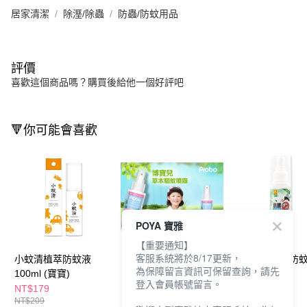
居家清潔
除溼/除蟲
防蟲/防蚊用品
評價
喜歡這個商品嗎？購買後給他一個好評吧
🔻你可能會喜歡
POYA 寶雅
【重要通知】
客服系統將於8/17更新，
小蚊清植萃防蚊液
博寶兒草本驅蚊噴霧
興農植萃精油防
為保障留言資訊可保留查詢，請先
100ml (寶寶)
100ml
100ml-清涼型
登入會員帳號留言。
NT$179
NT$209
NT$109
NT$209
NT$339
NT$155