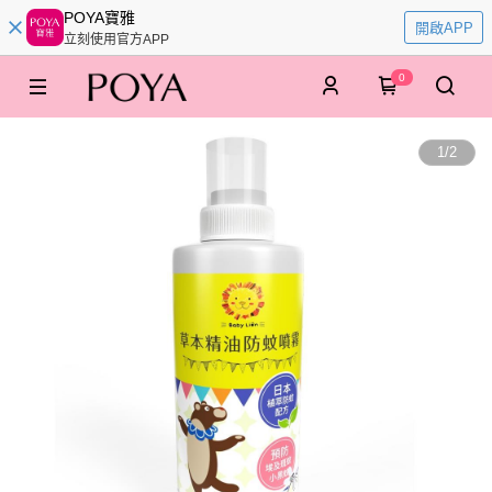
POYA寶雅
開啟APP
立刻使用官方APP
0
1
/
2