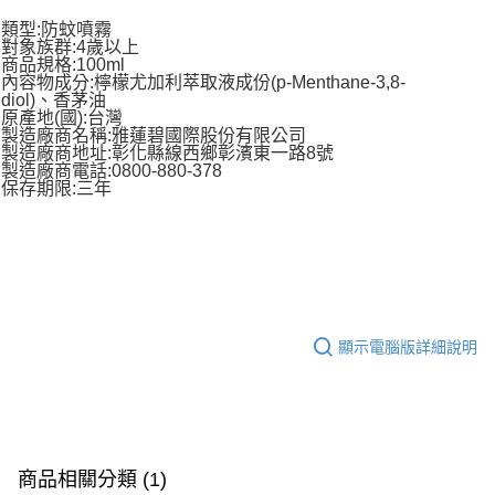
類型:防蚊噴霧
對象族群:4歲以上
商品規格:100ml
內容物成分:檸檬尤加利萃取液成份(p-Menthane-3,8-
diol)、香茅油
原產地(國):台灣
製造廠商名稱:雅蓮碧國際股份有限公司
製造廠商地址:彰化縣線西鄉彰濱東一路8號
製造廠商電話:0800-880-378
保存期限:三年
顯示電腦版詳細說明
商品相關分類 (1)