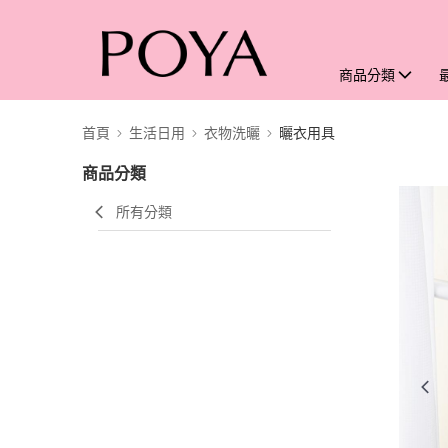
商品分類
首頁
生活日用
衣物洗曬
曬衣用具
商品分類
所有分類