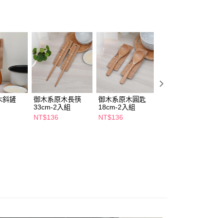
FTEE先享後付」】
先享後付是「在收到商品之後才付款」的支付方式。 讓您購物簡單
心！
：不需註冊會員、不需綁卡、不需儲值。
：只要手機號碼，簡訊認證，即可結帳。
：先確認商品／服務後，再付款。
付款
EE先享後付」結帳流程】
5，滿NT$390(含以上)免運費
方式選擇「AFTEE先享後付」後，將跳轉至「AFTEE先享後
頁面，進行簡訊認證並確認金額後，即可完成結帳。
木斜鏟
御木系原木長筷
御木系原木圓匙
御木系原木鍋鏟
家取貨
成立數日內，您將收到繳費通知簡訊。
33cm-2入組
18cm-2入組
39*9.5cm
費通知簡訊後14天內，點擊此簡訊中的連結，可透過四大超商
5，滿NT$390(含以上)免運費
網路銀行／等多元方式進行付款，方視為交易完成。
NT$136
NT$136
NT$128
：結帳手續完成當下不需立刻繳費，但若您需要取消訂單，請聯
貨付款
的店家。未經商家同意取消之訂單仍視為有效，需透過AFTEE
繳納相關費用。
5，滿NT$490(含以上)免運費
否成功請以「AFTEE先享後付 」之結帳頁面顯示為準，若有關於
功／繳費後需取消欲退款等相關疑問，請聯繫「AFTEE先享後
爾富取貨
援中心」
https://netprotections.freshdesk.com/support/home
5，滿NT$490(含以上)免運費
項】
付款
恩沛科技股份有限公司提供之「AFTEE先享後付」服務完成之
依本服務之必要範圍內提供個人資料，並將交易相關給付款項請
5，滿NT$490(含以上)免運費
讓予恩沛科技股份有限公司。