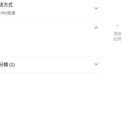
送方式
390免運
清除
紀錄
次付款
付款
類 (1)
料理用品
調理/備料工具
y
享後付