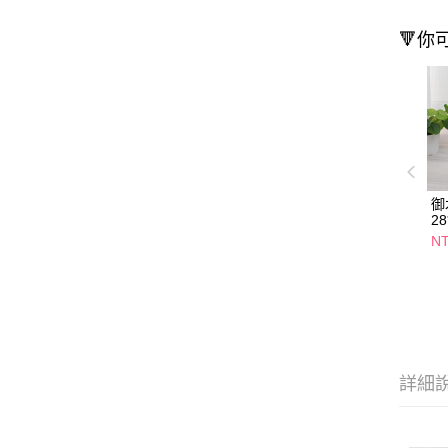
🔻你
御
28
NT
詳細