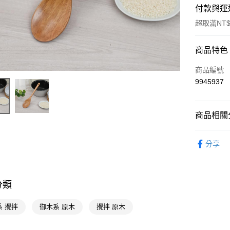
付款與運
超取滿NT$
付款方式
商品特色
POYA支付
商品編號
9945937
信用卡一
超商取貨
商品相關分
LINE Pay
生活日用
分享
Apple Pay
街口支付
悠遊付
分類
Google Pa
系 攪拌
御木系 原木
攪拌 原木
AFTEE先