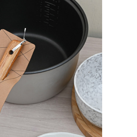
個人資料處理事宜，請瀏覽以下網址：
1取貨
ee.tw/terms/#terms3
5，滿NT$490(含以上)免運費
年的使用者請事先徵得法定代理人或監護人之同意方可使用
E先享後付」，若未經同意申辦者引起之損失，本公司不負相關責
AFTEE先享後付」時，將依據個別帳號之用戶狀況，依本公司
00，滿NT$790(含以上)免運費
核予不同之上限額度；若仍有額度不足之情形，本公司將視審查
用戶進行身份認證。
門市自取(由倉庫統一出貨)
一人註冊多個帳號或使用他人資訊註冊。若發現惡意使用之情
0，滿NT$290(含以上)免運費
科技股份有限公司將有權停止該用戶之使用額度並採取法律行