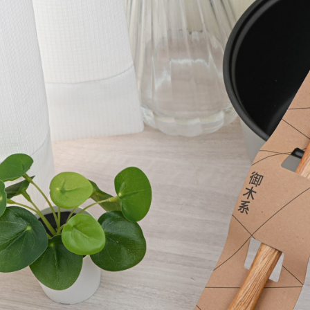
２．關於
付款後7-1
https://aft
每筆NT$6
３．未成
「AFTE
宅配(本島)
任。
４．使用「
每筆NT$1
即時審查
結果請求
付款後寶雅
５．嚴禁
每筆NT$8
形，恩沛
動。