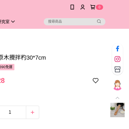
0
研究室
木攪拌杓30*7cm
390免運
28