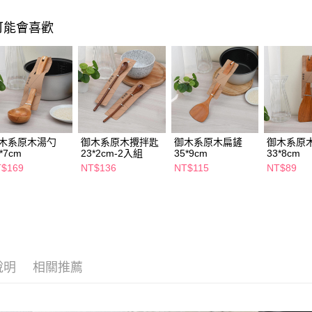
相關說明
【關於「A
可能會喜歡
即享券
AFTEE
便利好安
１．簡單
２．便利
運送方式
３．安心
全家取貨
【「AFT
每筆NT$6
１．於結帳
付」結帳
木系原木湯勺
御木系原木攪拌匙
御木系原木扁鏟
御木系原
付款後全
２．訂單
*7cm
23*2cm-2入組
35*9cm
33*8cm
３．收到繳
每筆NT$6
／ATM／
$169
NT$136
NT$115
NT$89
※ 請注意
萊爾富取
絡購買商品
先享後付
每筆NT$6
※ 交易是
是否繳費成
付款後萊
付客戶支
每筆NT$6
說明
相關推薦
【注意事
7-11取貨
１．透過由
交易，需
每筆NT$6
求債權轉