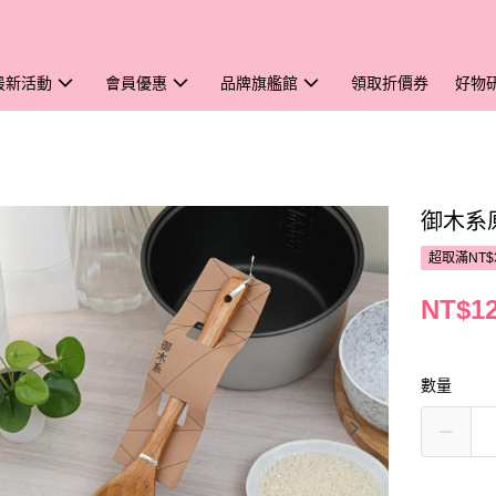
最新活動
會員優惠
品牌旗艦館
領取折價券
好物
御木系原
超取滿NT$
NT$1
數量