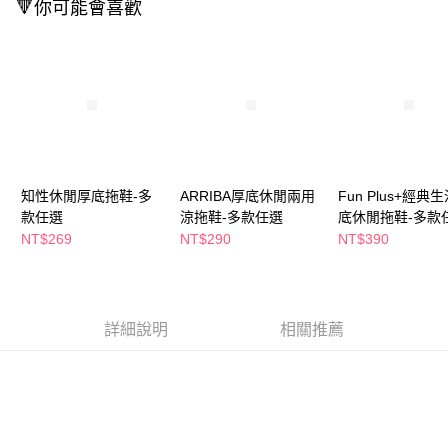
🔻你可能會喜歡
２．訂單成立數日內，您將收到繳費通知簡訊。
每筆NT$65，滿NT$390(含以上)免運費
３．收到繳費通知簡訊後14天內，點擊此簡訊中的連結，可透過四大超商／
ATM／網路銀行／等多元方式進行付款，方視為交易完成。
萊爾富取貨付款
※ 請注意：結帳手續完成當下不需立刻繳費，但若您需要取消訂單，請聯絡
每筆NT$65，滿NT$490(含以上)免運費
購買商品的店家。未經商家同意取消之訂單仍視為有效，需透過AFTEE先享
後付繳納相關費用。
付款後萊爾富取貨
※ 交易是否成功請以「AFTEE先享後付 」之結帳頁面顯示為準，若有關於
是否繳費成功／繳費後需取消欲退款等相關疑問，請聯繫「AFTEE先享後付
每筆NT$65，滿NT$490(含以上)免運費
客戶支援中心」
https://netprotections.freshdesk.com/support/home
7-11取貨付款
【注意事項】
知性休閒厚底拖鞋-多
ARRIBA厚底休閒兩用
Fun Plus+經典
１．透過由恩沛科技股份有限公司提供之「AFTEE先享後付」服務完成之交
每筆NT$65，滿NT$490(含以上)免運費
款任選
涼拖鞋-多款任選
底休閒拖鞋-多款
易，需依本服務之必要範圍內提供個人資料，並將交易相關給付款項請求債
NT$269
NT$290
NT$390
權轉讓予恩沛科技股份有限公司。
付款後7-11取貨
２．關於個人資料處理事宜，請瀏覽以下網址：
每筆NT$65，滿NT$490(含以上)免運費
https://aftee.tw/terms/#terms3
３．未成年的使用者請事先徵得法定代理人或監護人之同意方可使用
宅配(本島)
「AFTEE先享後付」，若未經同意申辦者引起之損失，本公司不負相關責
詳細說明
相關推薦
任。
每筆NT$100，滿NT$790(含以上)免運費
４．使用「AFTEE先享後付」時，將依據個別帳號之用戶狀況，依本公司即
時審查核予不同之上限額度；若仍有額度不足之情形，本公司將視審查結果
付款後寶雅門市自取(由倉庫統一出貨)
請求用戶進行身份認證。
每筆NT$80，滿NT$290(含以上)免運費
５．嚴禁一人註冊多個帳號或使用他人資訊註冊。若發現惡意使用之情形，
恩沛科技股份有限公司將有權停止該用戶之使用額度並採取法律行動。