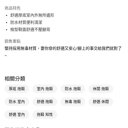
超商取貨付款
商品特色
LINE Pay
舒適厚底室內外無所遁形
防水材質便利清潔
Apple Pay
楦型鞋面舒適不壓腳背
街口支付
銷售重點
悠遊付
堅持採用無毒材質，要你穿的舒適又安心!腳上的事交給我們就對了
~
Google Pay
AFTEE先享後付
相關說明
相關分類
【關於「AFTEE先享後付」】
即享券
AFTEE先享後付是「在收到商品之後才付款」的支付方式。 讓您購物簡單
厚底 拖鞋
室內 拖鞋
防水 拖鞋
休閒 拖鞋
便利好安心！
１．簡單：不需註冊會員、不需綁卡、不需儲值。
運送方式
２．便利：只要手機號碼，簡訊認證，即可結帳。
防水 室內
舒適 拖鞋
無毒 拖鞋
舒適 休閒
３．安心：先確認商品／服務後，再付款。
全家取貨付款
舒適 室內
拖鞋 知性
每筆NT$65，滿NT$390(含以上)免運費
【「AFTEE先享後付」結帳流程】
１．於結帳方式選擇「AFTEE先享後付」後，將跳轉至「AFTEE先享後付」
付款後全家取貨
結帳頁面，進行簡訊認證並確認金額後，即可完成結帳。