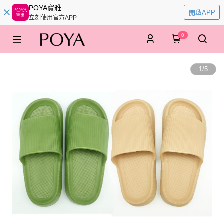
POYA寶雅
開啟APP
立刻使用官方APP
0
1
/
5