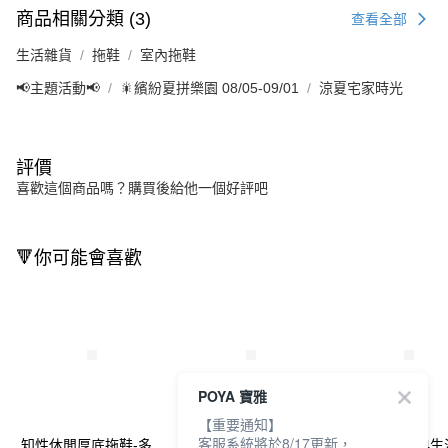
商品相關分類 (3)
查看全部
生活雜貨
拖鞋
室內拖鞋
📢主題活動📢
🎇繽紛夏拼樂園 08/05-09/01
涼夏宅家時光
評價
喜歡這個商品嗎？購買後給他一個好評吧
🔻你可能會喜歡
POYA 寶雅
【重要通知】
客服系統將於8/17更新，
知性休閒厚底拖鞋-多
ARRIBA厚底休閒兩用
Fun Plus+經典