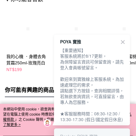
POYA 寶雅
【重要通知】
客服系統將於8/17更新，
我的心機 ．身體去角
我的心機綠茶淨化臉部
我的心機嫩白蜜
為保障留言資訊可保留查詢，請先
質霜250ml-玫瑰亮白
去角質凝膠120ml
臉部去角質120ml
登入會員帳號留言。
NT$199
NT$129
NT$199
歡迎來到寶雅線上客服系統。為加
速處理您的需求，
你可能有興趣的商品
全站排行
請點選下方按鈕，查詢相關詳情，
若無欲查詢資訊，可直接留言，由
專人為您服務。
本網站中使用 cookie，欲查詢有關本網站使用 cookie 方式之詳情，及若您不希
★客服服務時間：08:30-12:30 /
熱門標籤
望在電腦上使用 cookie 時應如何變更電腦的 cookie 設定，請參閱本網站「
隱私
13:30-17:30 (假日/國定假日休息)
權條款
」之 Cookie 聲明。您繼續使用本網站即表示您同意本公司得按本網站使
用條款之 Cookie 聲明使用 cookie。
了解更多 >