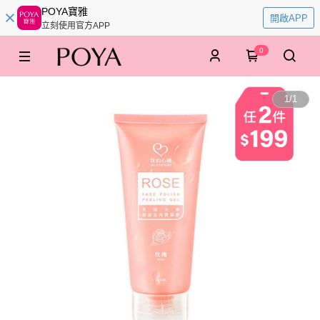
POYA寶雅
開啟APP
立刻使用官方APP
0
1
/
1