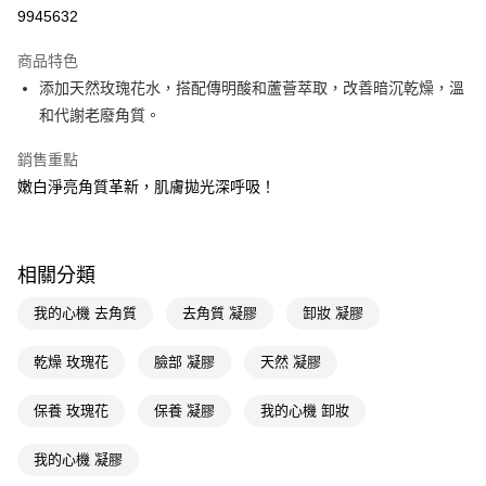
9945632
Apple Pay
商品特色
街口支付
添加天然玫瑰花水，搭配傳明酸和蘆薈萃取，改善暗沉乾燥，溫
悠遊付
和代謝老廢角質。
Google Pay
銷售重點
嫩白淨亮角質革新，肌膚拋光深呼吸！
AFTEE先享後付
相關說明
【關於「AFTEE先享後付」】
即享券
AFTEE先享後付是「在收到商品之後才付款」的支付方式。 讓您購物簡單
相關分類
便利好安心！
１．簡單：不需註冊會員、不需綁卡、不需儲值。
運送方式
我的心機 去角質
去角質 凝膠
卸妝 凝膠
２．便利：只要手機號碼，簡訊認證，即可結帳。
３．安心：先確認商品／服務後，再付款。
全家取貨付款
乾燥 玫瑰花
臉部 凝膠
天然 凝膠
每筆NT$65，滿NT$390(含以上)免運費
【「AFTEE先享後付」結帳流程】
１．於結帳方式選擇「AFTEE先享後付」後，將跳轉至「AFTEE先享後付」
保養 玫瑰花
保養 凝膠
我的心機 卸妝
付款後全家取貨
結帳頁面，進行簡訊認證並確認金額後，即可完成結帳。
２．訂單成立數日內，您將收到繳費通知簡訊。
每筆NT$65，滿NT$390(含以上)免運費
３．收到繳費通知簡訊後14天內，點擊此簡訊中的連結，可透過四大超商／
我的心機 凝膠
ATM／網路銀行／等多元方式進行付款，方視為交易完成。