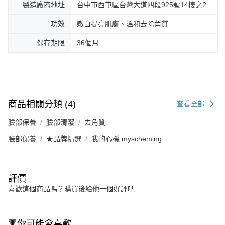
製造廠商地址
台中市西屯區台灣大道四段925號14樓之2
功效
嫩白提亮肌膚、溫和去除角質
保存期限
36個月
商品相關分類 (4)
查看全部
臉部保養
臉部清潔
去角質
臉部保養
★品牌精選
我的心機 myscheming
評價
喜歡這個商品嗎？購買後給他一個好評吧
🔻你可能會喜歡