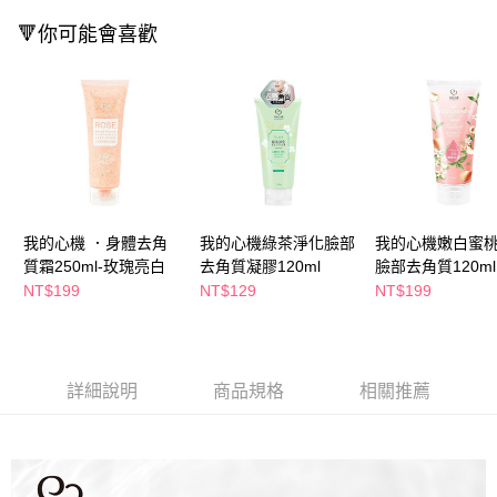
萊爾富取貨付款
※ 請注意：結帳手續完成當下不需立刻繳費，但若您需要取消訂單，請聯絡
每筆NT$65，滿NT$490(含以上)免運費
購買商品的店家。未經商家同意取消之訂單仍視為有效，需透過AFTEE先享
🔻你可能會喜歡
後付繳納相關費用。
付款後萊爾富取貨
※ 交易是否成功請以「AFTEE先享後付 」之結帳頁面顯示為準，若有關於
是否繳費成功／繳費後需取消欲退款等相關疑問，請聯繫「AFTEE先享後付
每筆NT$65，滿NT$490(含以上)免運費
客戶支援中心」
https://netprotections.freshdesk.com/support/home
7-11取貨付款
【注意事項】
１．透過由恩沛科技股份有限公司提供之「AFTEE先享後付」服務完成之交
每筆NT$65，滿NT$490(含以上)免運費
易，需依本服務之必要範圍內提供個人資料，並將交易相關給付款項請求債
權轉讓予恩沛科技股份有限公司。
付款後7-11取貨
２．關於個人資料處理事宜，請瀏覽以下網址：
我的心機 ．身體去角
我的心機綠茶淨化臉部
我的心機嫩白蜜
每筆NT$65，滿NT$490(含以上)免運費
https://aftee.tw/terms/#terms3
質霜250ml-玫瑰亮白
去角質凝膠120ml
臉部去角質120ml
３．未成年的使用者請事先徵得法定代理人或監護人之同意方可使用
宅配(本島)
NT$199
NT$129
NT$199
「AFTEE先享後付」，若未經同意申辦者引起之損失，本公司不負相關責
任。
每筆NT$100，滿NT$790(含以上)免運費
４．使用「AFTEE先享後付」時，將依據個別帳號之用戶狀況，依本公司即
時審查核予不同之上限額度；若仍有額度不足之情形，本公司將視審查結果
付款後寶雅門市自取(由倉庫統一出貨)
請求用戶進行身份認證。
每筆NT$80，滿NT$290(含以上)免運費
詳細說明
商品規格
相關推薦
５．嚴禁一人註冊多個帳號或使用他人資訊註冊。若發現惡意使用之情形，
恩沛科技股份有限公司將有權停止該用戶之使用額度並採取法律行動。