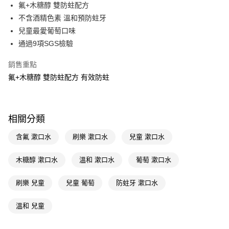
LINE Pay
氟+木糖醇 雙防蛀配方
不含酒精色素 溫和預防蛀牙
Apple Pay
兒童最愛葡萄口味
街口支付
通過9項SGS檢驗
悠遊付
銷售重點
氟+木糖醇 雙防蛀配方 有效防蛀
Google Pay
AFTEE先享後付
相關說明
相關分類
【關於「AFTEE先享後付」】
即享券
AFTEE先享後付是「在收到商品之後才付款」的支付方式。 讓您購物簡單
含氟 漱口水
刷樂 漱口水
兒童 漱口水
便利好安心！
１．簡單：不需註冊會員、不需綁卡、不需儲值。
運送方式
２．便利：只要手機號碼，簡訊認證，即可結帳。
木糖醇 漱口水
溫和 漱口水
葡萄 漱口水
３．安心：先確認商品／服務後，再付款。
全家取貨付款
刷樂 兒童
兒童 葡萄
防蛀牙 漱口水
每筆NT$65，滿NT$390(含以上)免運費
【「AFTEE先享後付」結帳流程】
１．於結帳方式選擇「AFTEE先享後付」後，將跳轉至「AFTEE先享後付」
付款後全家取貨
結帳頁面，進行簡訊認證並確認金額後，即可完成結帳。
溫和 兒童
２．訂單成立數日內，您將收到繳費通知簡訊。
每筆NT$65，滿NT$390(含以上)免運費
３．收到繳費通知簡訊後14天內，點擊此簡訊中的連結，可透過四大超商／