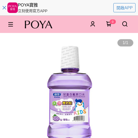
POYA寶雅
開啟APP
立刻使用官方APP
0
1
/
1