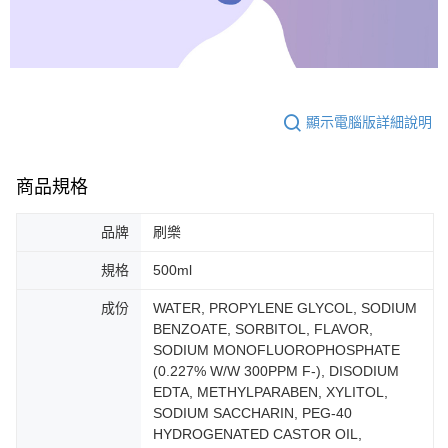
顯示電腦版詳細說明
商品規格
品牌
刷樂
規格
500ml
成份
WATER, PROPYLENE GLYCOL, SODIUM
BENZOATE, SORBITOL, FLAVOR,
SODIUM MONOFLUOROPHOSPHATE
(0.227% W/W 300PPM F-), DISODIUM
EDTA, METHYLPARABEN, XYLITOL,
SODIUM SACCHARIN, PEG-40
HYDROGENATED CASTOR OIL,