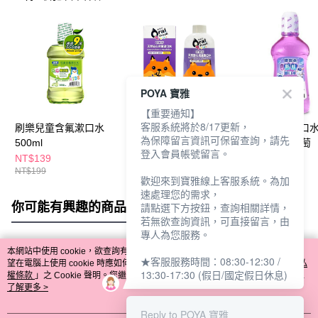
POYA 寶雅
【重要通知】
客服系統將於8/17更新，
刷樂兒童含氟漱口水
歐樂芬兒童漱口水
德恩奈兒童漱口
為保障留言資訊可保留查詢，請先
500ml
200ml-葡萄
500ml-防蛀葡萄
登入會員帳號留言。
NT$139
NT$250
NT$215
NT$199
歡迎來到寶雅線上客服系統。為加
速處理您的需求，
你可能有興趣的商品
全站排行
請點選下方按鈕，查詢相關詳情，
若無欲查詢資訊，可直接留言，由
專人為您服務。
本網站中使用 cookie，欲查詢有關本網站使用 cookie 方式之詳情，及若您不希
★客服服務時間：08:30-12:30 /
熱門標籤
望在電腦上使用 cookie 時應如何變更電腦的 cookie 設定，請參閱本網站「
隱私
13:30-17:30 (假日/國定假日休息)
權條款
」之 Cookie 聲明。您繼續使用本網站即表示您同意本公司得按本網站使
用條款之 Cookie 聲明使用 cookie。
了解更多 >
Reply to POYA 寶雅