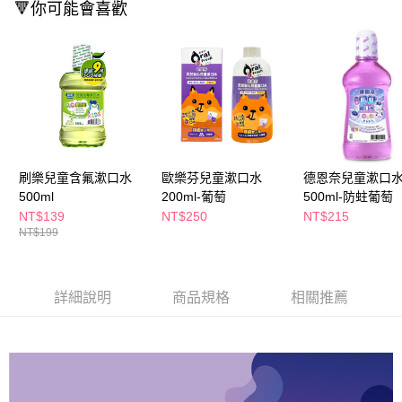
ATM／網路銀行／等多元方式進行付款，方視為交易完成。
🔻你可能會喜歡
萊爾富取貨付款
※ 請注意：結帳手續完成當下不需立刻繳費，但若您需要取消訂單，請聯絡
每筆NT$65，滿NT$490(含以上)免運費
購買商品的店家。未經商家同意取消之訂單仍視為有效，需透過AFTEE先享
後付繳納相關費用。
付款後萊爾富取貨
※ 交易是否成功請以「AFTEE先享後付 」之結帳頁面顯示為準，若有關於
是否繳費成功／繳費後需取消欲退款等相關疑問，請聯繫「AFTEE先享後付
每筆NT$65，滿NT$490(含以上)免運費
客戶支援中心」
https://netprotections.freshdesk.com/support/home
7-11取貨付款
【注意事項】
１．透過由恩沛科技股份有限公司提供之「AFTEE先享後付」服務完成之交
每筆NT$65，滿NT$490(含以上)免運費
易，需依本服務之必要範圍內提供個人資料，並將交易相關給付款項請求債
刷樂兒童含氟漱口水
歐樂芬兒童漱口水
德恩奈兒童漱口
權轉讓予恩沛科技股份有限公司。
付款後7-11取貨
500ml
200ml-葡萄
500ml-防蛀葡萄
２．關於個人資料處理事宜，請瀏覽以下網址：
每筆NT$65，滿NT$490(含以上)免運費
https://aftee.tw/terms/#terms3
NT$139
NT$250
NT$215
３．未成年的使用者請事先徵得法定代理人或監護人之同意方可使用
NT$199
宅配(本島)
「AFTEE先享後付」，若未經同意申辦者引起之損失，本公司不負相關責
任。
每筆NT$100，滿NT$790(含以上)免運費
４．使用「AFTEE先享後付」時，將依據個別帳號之用戶狀況，依本公司即
時審查核予不同之上限額度；若仍有額度不足之情形，本公司將視審查結果
詳細說明
商品規格
相關推薦
付款後寶雅門市自取(由倉庫統一出貨)
請求用戶進行身份認證。
每筆NT$80，滿NT$290(含以上)免運費
５．嚴禁一人註冊多個帳號或使用他人資訊註冊。若發現惡意使用之情形，
恩沛科技股份有限公司將有權停止該用戶之使用額度並採取法律行動。