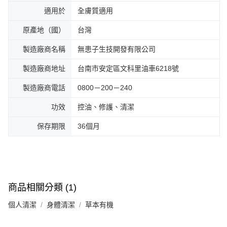
適用於
全膚質適用
原產地（國）
台灣
製造廠商名稱
無患子生技開發有限公司
製造廠商地址
台南市安定區文科里油車6218號
製造廠商電話
0800－200－240
功效
控油、修護、清潔
保存期限
36個月
商品相關分類 (1)
個人清潔
身體清潔
草本有機