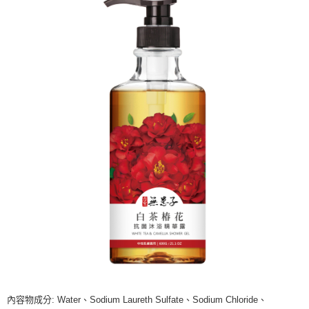
內容物成分: Water、Sodium Laureth Sulfate、Sodium Chloride、