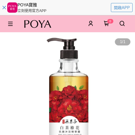
POYA寶雅
開啟APP
立刻使用官方APP
0
1
/
1