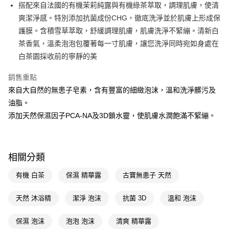
LINE Pay
搭配來自法國的有機茉莉純露與有機綠茶萃取，調理肌膚，使清
爽潔淨感。特別添加抗菌成份CHG，徹底洗淨並於肌膚上形成保
Apple Pay
護膜。含積雪草萃取，舒緩調理肌膚，肌膚洗淨不緊繃。清新白
街口支付
茶香氣，溫柔泡泡包覆著每一寸肌膚，讓您洗淨同時宛如身處在
白茶園採收前的寧靜的美
悠遊付
銷售重點
Google Pay
來自大自然的無患子皂素，含有豐富的細緻泡沫，溫和洗淨髒污及
AFTEE先享後付
油脂。
相關說明
添加天然保濕因子PCA-NA及3D鎖水靈，使肌膚水潤飽滿不緊繃。
【關於「AFTEE先享後付」】
即享券
AFTEE先享後付是「在收到商品之後才付款」的支付方式。 讓您購物簡單
便利好安心！
１．簡單：不需註冊會員、不需綁卡、不需儲值。
運送方式
相關分類
２．便利：只要手機號碼，簡訊認證，即可結帳。
３．安心：先確認商品／服務後，再付款。
全家取貨付款
有機 白茶
保濕 精華露
古寶無患子 天然
每筆NT$65，滿NT$390(含以上)免運費
【「AFTEE先享後付」結帳流程】
１．於結帳方式選擇「AFTEE先享後付」後，將跳轉至「AFTEE先享後付」
天然 沐浴精
潔淨 泡沫
抗菌 3D
溫和 泡沫
付款後全家取貨
結帳頁面，進行簡訊認證並確認金額後，即可完成結帳。
２．訂單成立數日內，您將收到繳費通知簡訊。
每筆NT$65，滿NT$390(含以上)免運費
保濕 泡沫
泡泡 泡沫
清爽 精華露
３．收到繳費通知簡訊後14天內，點擊此簡訊中的連結，可透過四大超商／