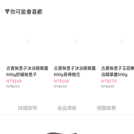
ATM／網路銀行／等多元方式進行付款，方視為交易完成。
萊爾富取貨付款
※ 請注意：結帳手續完成當下不需立刻繳費，但若您需要取消訂單，請聯絡
🔻你可能會喜歡
每筆NT$65，滿NT$490(含以上)免運費
購買商品的店家。未經商家同意取消之訂單仍視為有效，需透過AFTEE先享
後付繳納相關費用。
付款後萊爾富取貨
※ 交易是否成功請以「AFTEE先享後付 」之結帳頁面顯示為準，若有關於
是否繳費成功／繳費後需取消欲退款等相關疑問，請聯繫「AFTEE先享後付
每筆NT$65，滿NT$490(含以上)免運費
客戶支援中心」
https://netprotections.freshdesk.com/support/home
7-11取貨付款
【注意事項】
１．透過由恩沛科技股份有限公司提供之「AFTEE先享後付」服務完成之交
每筆NT$65，滿NT$490(含以上)免運費
易，需依本服務之必要範圍內提供個人資料，並將交易相關給付款項請求債
權轉讓予恩沛科技股份有限公司。
付款後7-11取貨
２．關於個人資料處理事宜，請瀏覽以下網址：
古寶無患子沐浴精華露
古寶無患子沐浴精華露
古寶無患子玉容
每筆NT$65，滿NT$490(含以上)免運費
https://aftee.tw/terms/#terms3
600g舒緩無患子
600g青檸橙花
浴精華露500g
３．未成年的使用者請事先徵得法定代理人或監護人之同意方可使用
宅配(本島)
NT$169
NT$169
NT$279
「AFTEE先享後付」，若未經同意申辦者引起之損失，本公司不負相關責
NT$219
NT$219
NT$339
任。
每筆NT$100，滿NT$790(含以上)免運費
４．使用「AFTEE先享後付」時，將依據個別帳號之用戶狀況，依本公司即
時審查核予不同之上限額度；若仍有額度不足之情形，本公司將視審查結果
付款後寶雅門市自取(由倉庫統一出貨)
請求用戶進行身份認證。
詳細說明
商品規格
相關推薦
每筆NT$80，滿NT$290(含以上)免運費
５．嚴禁一人註冊多個帳號或使用他人資訊註冊。若發現惡意使用之情形，
恩沛科技股份有限公司將有權停止該用戶之使用額度並採取法律行動。