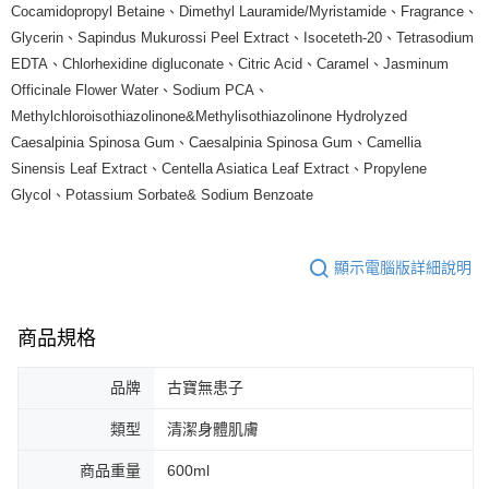
Cocamidopropyl Betaine、Dimethyl Lauramide/Myristamide、Fragrance、
Glycerin、Sapindus Mukurossi Peel Extract、Isoceteth-20、Tetrasodium
EDTA、Chlorhexidine digluconate、Citric Acid、Caramel、Jasminum
Officinale Flower Water、Sodium PCA、
Methylchloroisothiazolinone&Methylisothiazolinone Hydrolyzed
Caesalpinia Spinosa Gum、Caesalpinia Spinosa Gum、Camellia
Sinensis Leaf Extract、Centella Asiatica Leaf Extract、Propylene
Glycol、Potassium Sorbate& Sodium Benzoate
顯示電腦版詳細說明
商品規格
品牌
古寶無患子
類型
清潔身體肌膚
商品重量
600ml