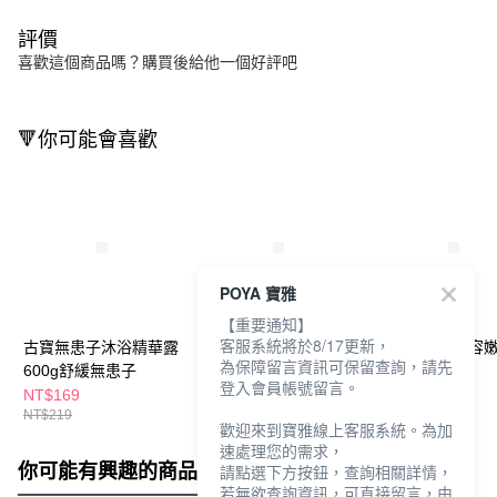
評價
喜歡這個商品嗎？購買後給他一個好評吧
🔻你可能會喜歡
POYA 寶雅
【重要通知】
客服系統將於8/17更新，
古寶無患子沐浴精華露
古寶無患子沐浴精華露
古寶無患子玉容
為保障留言資訊可保留查詢，請先
600g舒緩無患子
600g青檸橙花
浴精華露500g
登入會員帳號留言。
NT$169
NT$169
NT$279
NT$219
NT$219
NT$339
歡迎來到寶雅線上客服系統。為加
速處理您的需求，
你可能有興趣的商品
全站排行
請點選下方按鈕，查詢相關詳情，
若無欲查詢資訊，可直接留言，由