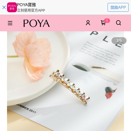
POYA寶雅
開啟APP
立刻使用官方APP
0
1
/
5