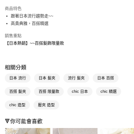
超商取貨付款
商品特色
LINE Pay
跟著日本流行趨勢走~~
高貴典雅，百搭精選
Apple Pay
銷售重點
街口支付
【日本熱銷】~~百搭髮飾限量款
悠遊付
Google Pay
相關分類
AFTEE先享後付
相關說明
日本 流行
日本 髮夾
流行 髮夾
日本 百搭
【關於「AFTEE先享後付」】
即享券
AFTEE先享後付是「在收到商品之後才付款」的支付方式。 讓您購物簡單
百搭 髮夾
百搭 限量款
chic 日本
chic 精選
便利好安心！
１．簡單：不需註冊會員、不需綁卡、不需儲值。
運送方式
chic 造型
壓夾 造型
２．便利：只要手機號碼，簡訊認證，即可結帳。
３．安心：先確認商品／服務後，再付款。
全家取貨付款
每筆NT$65，滿NT$390(含以上)免運費
🔻你可能會喜歡
【「AFTEE先享後付」結帳流程】
１．於結帳方式選擇「AFTEE先享後付」後，將跳轉至「AFTEE先享後付」
付款後全家取貨
結帳頁面，進行簡訊認證並確認金額後，即可完成結帳。