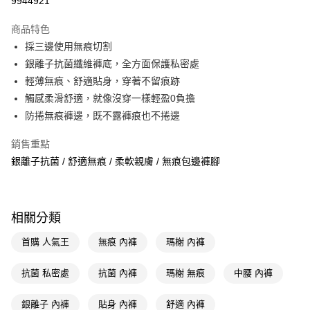
9944921
超商取貨付款
商品特色
LINE Pay
採三邊使用無痕切割
銀離子抗菌纖維褲底，全方面保護私密處
Apple Pay
輕薄無痕、舒適貼身，穿著不留痕跡
街口支付
觸感柔滑舒適，就像沒穿一樣輕盈0負擔
防捲無痕褲邊，既不露褲痕也不捲邊
悠遊付
銷售重點
Google Pay
銀離子抗菌 / 舒適無痕 / 柔軟親膚 / 無痕包邊褲腳
AFTEE先享後付
相關說明
【關於「AFTEE先享後付」】
即享券
相關分類
AFTEE先享後付是「在收到商品之後才付款」的支付方式。 讓您購物簡單
便利好安心！
１．簡單：不需註冊會員、不需綁卡、不需儲值。
首購 人氣王
無痕 內褲
瑪榭 內褲
運送方式
２．便利：只要手機號碼，簡訊認證，即可結帳。
３．安心：先確認商品／服務後，再付款。
全家取貨付款
抗菌 私密處
抗菌 內褲
瑪榭 無痕
中腰 內褲
每筆NT$65，滿NT$390(含以上)免運費
【「AFTEE先享後付」結帳流程】
１．於結帳方式選擇「AFTEE先享後付」後，將跳轉至「AFTEE先享後付」
銀離子 內褲
貼身 內褲
舒適 內褲