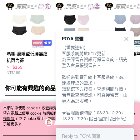
POYA 寶雅
【重要通知】
客服系統將於8/17更新，
瑪榭-痕隱型低腰無痕
瑪榭輕隱型中腰無痕抗
瑪榭包臀型中腰
為保障留言資訊可保留查詢，請先
抗菌內褲
菌內褲
菌內褲
登入會員帳號留言。
NT$169
NT$169
NT$169
NT$189
歡迎來到寶雅線上客服系統。為加
速處理您的需求，
你可能有興趣的商品
全站排行
請點選下方按鈕，查詢相關詳情，
若無欲查詢資訊，可直接留言，由
專人為您服務。
本網站中使用 cookie，欲查詢有關本網站使用 cookie 方式之詳情，及若您不希
★客服服務時間：08:30-12:30 /
熱門標籤
望在電腦上使用 cookie 時應如何變更電腦的 cookie 設定，請參閱本網站「
隱私
13:30-17:30 (假日/國定假日休息)
權條款
」之 Cookie 聲明。您繼續使用本網站即表示您同意本公司得按本網站使
用條款之 Cookie 聲明使用 cookie。
了解更多 >
Reply to POYA 寶雅