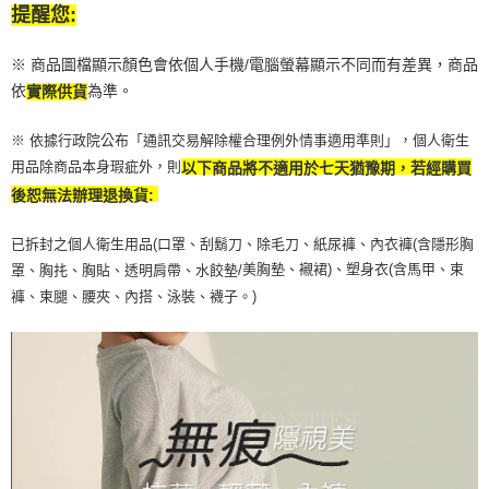
提醒您:
※ 商品圖檔顯示顏色會依個人手機/電腦螢幕顯示不同而有差異，商品
依
為準。
實際供貨
※ 依據行政院公布「通訊交易解除權合理例外情事適用準則」，個人衛生
用品除商品本身瑕疵外，則
以下商品將不適用於七天猶豫期，若經購買
後恕無法辦理退換貨:
已拆封之個人衛生用品(口罩、刮鬍刀、除毛刀、紙尿褲、內衣褲(含隱形胸
美胸墊、襯裙)、塑身衣(含馬甲、束
罩、胸扥、胸貼、透明肩帶、水餃墊/
褲、束腿、腰夾、內搭、泳裝、襪子。)