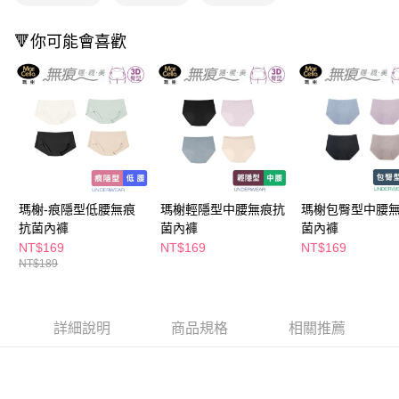
付款後全家取貨
結帳頁面，進行簡訊認證並確認金額後，即可完成結帳。
２．訂單成立數日內，您將收到繳費通知簡訊。
每筆NT$65，滿NT$390(含以上)免運費
🔻你可能會喜歡
３．收到繳費通知簡訊後14天內，點擊此簡訊中的連結，可透過四大超商／
ATM／網路銀行／等多元方式進行付款，方視為交易完成。
萊爾富取貨付款
※ 請注意：結帳手續完成當下不需立刻繳費，但若您需要取消訂單，請聯絡
每筆NT$65，滿NT$490(含以上)免運費
購買商品的店家。未經商家同意取消之訂單仍視為有效，需透過AFTEE先享
後付繳納相關費用。
付款後萊爾富取貨
※ 交易是否成功請以「AFTEE先享後付 」之結帳頁面顯示為準，若有關於
是否繳費成功／繳費後需取消欲退款等相關疑問，請聯繫「AFTEE先享後付
每筆NT$65，滿NT$490(含以上)免運費
客戶支援中心」
https://netprotections.freshdesk.com/support/home
7-11取貨付款
【注意事項】
１．透過由恩沛科技股份有限公司提供之「AFTEE先享後付」服務完成之交
每筆NT$65，滿NT$490(含以上)免運費
瑪榭-痕隱型低腰無痕
瑪榭輕隱型中腰無痕抗
瑪榭包臀型中腰
易，需依本服務之必要範圍內提供個人資料，並將交易相關給付款項請求債
抗菌內褲
菌內褲
菌內褲
權轉讓予恩沛科技股份有限公司。
付款後7-11取貨
NT$169
NT$169
NT$169
２．關於個人資料處理事宜，請瀏覽以下網址：
每筆NT$65，滿NT$490(含以上)免運費
NT$189
https://aftee.tw/terms/#terms3
３．未成年的使用者請事先徵得法定代理人或監護人之同意方可使用
宅配(本島)
「AFTEE先享後付」，若未經同意申辦者引起之損失，本公司不負相關責
任。
每筆NT$100，滿NT$790(含以上)免運費
詳細說明
商品規格
相關推薦
４．使用「AFTEE先享後付」時，將依據個別帳號之用戶狀況，依本公司即
時審查核予不同之上限額度；若仍有額度不足之情形，本公司將視審查結果
付款後寶雅門市自取(由倉庫統一出貨)
請求用戶進行身份認證。
每筆NT$80，滿NT$290(含以上)免運費
５．嚴禁一人註冊多個帳號或使用他人資訊註冊。若發現惡意使用之情形，
恩沛科技股份有限公司將有權停止該用戶之使用額度並採取法律行動。