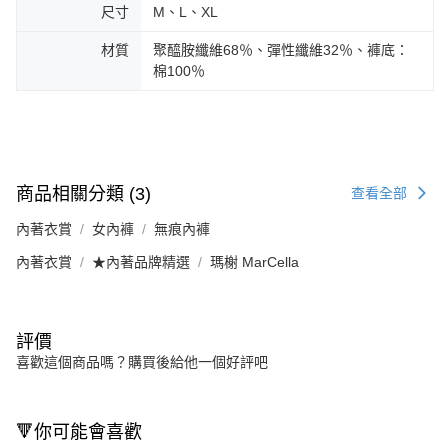
尺寸
M、L、XL
材質
聚醯胺纖維68％、彈性纖維32％、褲底：
棉100％
商品相關分類 (3)
查看全部
內著衣賞
女內褲
無痕內褲
內著衣賞
★內著品牌精選
瑪榭 MarCella
評價
喜歡這個商品嗎？購買後給他一個好評吧
🔻你可能會喜歡