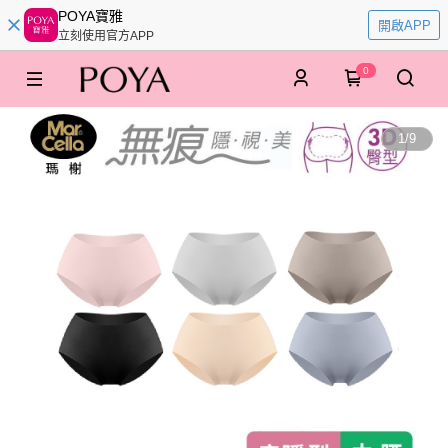
POYA寶雅
開啟APP
立刻使用官方APP
0
1
/
9