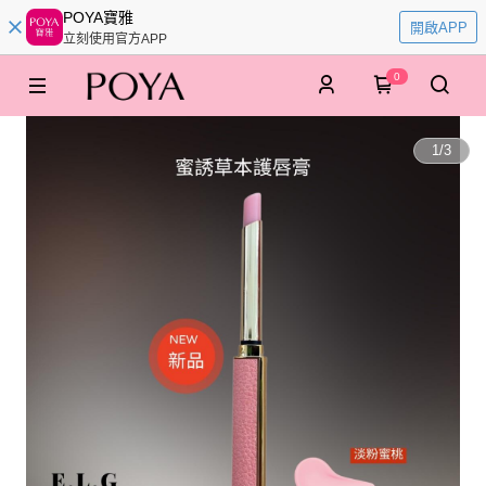
POYA寶雅
開啟APP
立刻使用官方APP
0
1
/
3