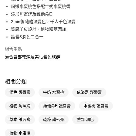
粉嫩水蜜桃色搭配牛奶水蜜桃香
Apple Pay
添加角鯊烷及維他命E
街口支付
2min後隨體溫變色，千人千色溫變
質感羊皮設計、植物精萃添加
悠遊付
護唇&潤色二合一
Google Pay
銷售重點
AFTEE先享後付
適合唇部乾燥及美化唇色族群
相關說明
【關於「AFTEE先享後付」】
即享券
AFTEE先享後付是「在收到商品之後才付款」的支付方式。 讓您購物簡單
便利好安心！
相關分類
１．簡單：不需註冊會員、不需綁卡、不需儲值。
運送方式
２．便利：只要手機號碼，簡訊認證，即可結帳。
潤色 護唇膏
牛奶 水蜜桃
依洛嘉 護唇膏
３．安心：先確認商品／服務後，再付款。
全家取貨付款
每筆NT$65，滿NT$390(含以上)免運費
植物 角鯊烷
維他命E 護唇膏
水蜜桃 護唇膏
【「AFTEE先享後付」結帳流程】
１．於結帳方式選擇「AFTEE先享後付」後，將跳轉至「AFTEE先享後付」
付款後全家取貨
結帳頁面，進行簡訊認證並確認金額後，即可完成結帳。
草本 護唇膏
乾燥 護唇膏
臉部 潤色
２．訂單成立數日內，您將收到繳費通知簡訊。
每筆NT$65，滿NT$390(含以上)免運費
３．收到繳費通知簡訊後14天內，點擊此簡訊中的連結，可透過四大超商／
植物 水蜜桃
ATM／網路銀行／等多元方式進行付款，方視為交易完成。