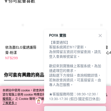
🔻你可能會喜歡
POYA 寶雅
【重要通知】
客服系統將於8/17更新，
依洛嘉ELG蜜誘護唇
依洛嘉紫草潤色唇膏
施巴亮色護唇膏
為保障留言資訊可保留查詢，請先
膏-粉漾
3.5g-滋潤
SPF30-草莓甜心4
登入會員帳號留言。
NT$299
NT$249
NT$197
NT$220
歡迎來到寶雅線上客服系統。為加
速處理您的需求，
你可能有興趣的商品
全站排行
請點選下方按鈕，查詢相關詳情，
若無欲查詢資訊，可直接留言，由
專人為您服務。
本網站中使用 cookie，欲查詢有關本網站使用 cookie 方式之詳情，及若您不希
★客服服務時間：08:30-12:30 /
熱門標籤
望在電腦上使用 cookie 時應如何變更電腦的 cookie 設定，請參閱本網站「
隱私
13:30-17:30 (假日/國定假日休息)
權條款
」之 Cookie 聲明。您繼續使用本網站即表示您同意本公司得按本網站使
用條款之 Cookie 聲明使用 cookie。
了解更多 >