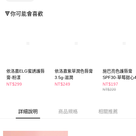
萊爾富取貨付款
※ 請注意：結帳手續完成當下不需立刻繳費，但若您需要取消訂單，請聯絡
每筆NT$65，滿NT$490(含以上)免運費
購買商品的店家。未經商家同意取消之訂單仍視為有效，需透過AFTEE先享
🔻你可能會喜歡
後付繳納相關費用。
付款後萊爾富取貨
※ 交易是否成功請以「AFTEE先享後付 」之結帳頁面顯示為準，若有關於
是否繳費成功／繳費後需取消欲退款等相關疑問，請聯繫「AFTEE先享後付
每筆NT$65，滿NT$490(含以上)免運費
客戶支援中心」
https://netprotections.freshdesk.com/support/home
7-11取貨付款
【注意事項】
１．透過由恩沛科技股份有限公司提供之「AFTEE先享後付」服務完成之交
每筆NT$65，滿NT$490(含以上)免運費
易，需依本服務之必要範圍內提供個人資料，並將交易相關給付款項請求債
權轉讓予恩沛科技股份有限公司。
付款後7-11取貨
２．關於個人資料處理事宜，請瀏覽以下網址：
每筆NT$65，滿NT$490(含以上)免運費
https://aftee.tw/terms/#terms3
依洛嘉ELG蜜誘護唇
依洛嘉紫草潤色唇膏
施巴亮色護唇膏
３．未成年的使用者請事先徵得法定代理人或監護人之同意方可使用
膏-粉漾
3.5g-滋潤
SPF30-草莓甜心4
宅配(本島)
「AFTEE先享後付」，若未經同意申辦者引起之損失，本公司不負相關責
NT$299
NT$249
NT$197
任。
每筆NT$100，滿NT$790(含以上)免運費
NT$220
４．使用「AFTEE先享後付」時，將依據個別帳號之用戶狀況，依本公司即
時審查核予不同之上限額度；若仍有額度不足之情形，本公司將視審查結果
付款後寶雅門市自取(由倉庫統一出貨)
請求用戶進行身份認證。
每筆NT$80，滿NT$290(含以上)免運費
５．嚴禁一人註冊多個帳號或使用他人資訊註冊。若發現惡意使用之情形，
詳細說明
商品規格
相關推薦
恩沛科技股份有限公司將有權停止該用戶之使用額度並採取法律行動。