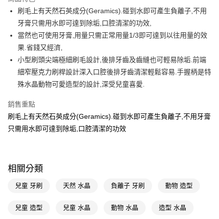
LINE Pay
刷毛上有天然石英成分(Geramics).碰到水即可產生負離子,不用
牙膏只需用水即可達到除垢,口腔清潔的功效,
Apple Pay
當然也可使用牙膏,用量只需正常用量1/3即可達到以往用量的效
街口支付
果.省錢又經濟,
小型刷頭尖端極細刷毛設計,後排牙齒及齒縫也可輕易除垢.前端
悠遊付
細窄壓克力刷桿設計深入口腔後排牙齒清潔輕鬆容易.手握柄是特
Google Pay
殊水晶動物可愛造型的設計,深受兒童喜愛.
AFTEE先享後付
銷售重點
相關說明
刷毛上有天然石英成分(Geramics).碰到水即可產生負離子,不用牙膏
【關於「AFTEE先享後付」】
只需用水即可達到除垢,口腔清潔的功效
即享券
AFTEE先享後付是「在收到商品之後才付款」的支付方式。 讓您購物簡單
便利好安心！
１．簡單：不需註冊會員、不需綁卡、不需儲值。
運送方式
２．便利：只要手機號碼，簡訊認證，即可結帳。
３．安心：先確認商品／服務後，再付款。
相關分類
全家取貨付款
每筆NT$65，滿NT$390(含以上)免運費
【「AFTEE先享後付」結帳流程】
兒童 牙刷
天然 水晶
負離子 牙刷
動物 造型
１．於結帳方式選擇「AFTEE先享後付」後，將跳轉至「AFTEE先享後付」
付款後全家取貨
結帳頁面，進行簡訊認證並確認金額後，即可完成結帳。
兒童 造型
兒童 水晶
動物 水晶
造型 水晶
２．訂單成立數日內，您將收到繳費通知簡訊。
每筆NT$65，滿NT$390(含以上)免運費
３．收到繳費通知簡訊後14天內，點擊此簡訊中的連結，可透過四大超商／