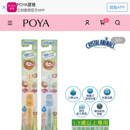
POYA寶雅
開啟APP
立刻使用官方APP
0
1
/
3