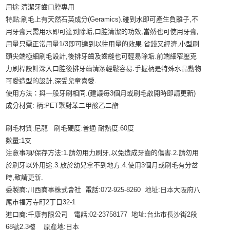
用途:清潔牙齒口腔專用
特點:刷毛上有天然石英成分(Geramics).碰到水即可產生負離子,不
用牙膏只需用水即可達到除垢,口腔清潔的功效,當然也可使用牙膏,
用量只需正常用量1/3即可達到以往用量的效果.省錢又經濟,小型刷
頭尖端極細刷毛設計,後排牙齒及齒縫也可輕易除垢.前端細窄壓克
力刷桿設計深入口腔後排牙齒清潔輕鬆容易.手握柄是特殊水晶動物
可愛造型的設計,深受兒童喜愛.
使用方法：與一般牙刷相同.(建議每3個月或刷毛散開時即請更新)
成分材質: 柄:PET聚對苯二甲酸乙二酯
刷毛材質:尼龍 刷毛硬度:普通 耐熱度:60度
數量:1支
注意事項/保存方法:1.請勿用力刷牙,以免造成牙齒的傷害.2.請勿用
於刷牙以外用途.3.放於幼兒拿不到地方.4.使用3個月或刷毛有分岔
時,敬請更新.
委製商:川西商事株式會社 電話:072-925-8260 地址:日本大阪府八
尾市福万寺町2丁目32-1
進口商:千康有限公司 電話:02-23758177 地址:台北市長沙街2段
68號2.3樓 原產地:日本