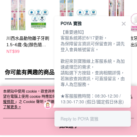
POYA 寶雅
【重要通知】
客服系統將於8/17更新，
川西水晶動物離子牙刷
川西水晶動物離子牙刷
川西負離子雙效牙
為保障留言資訊可保留查詢，請先
1.5~6歲-兔(顏色隨機
1.5~6歲-象(顏色隨機
軟毛(顏色隨機出貨
登入會員帳號留言。
出貨)
出貨)
NT$99
NT$99
NT$109
歡迎來到寶雅線上客服系統。為加
速處理您的需求，
你可能有興趣的商品
全站排行
請點選下方按鈕，查詢相關詳情，
若無欲查詢資訊，可直接留言，由
專人為您服務。
本網站中使用 cookie，欲查詢有關本網站使用 cookie 方式之詳情，及若您不希
★客服服務時間：08:30-12:30 /
熱門標籤
望在電腦上使用 cookie 時應如何變更電腦的 cookie 設定，請參閱本網站「
隱私
13:30-17:30 (假日/國定假日休息)
權條款
」之 Cookie 聲明。您繼續使用本網站即表示您同意本公司得按本網站使
用條款之 Cookie 聲明使用 cookie。
了解更多 >
Reply to POYA 寶雅
我知道了