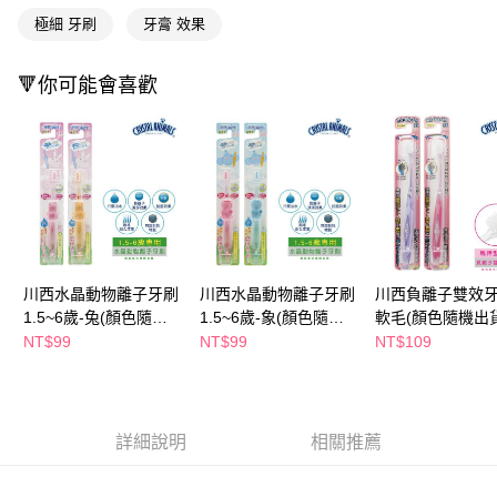
ATM／網路銀行／等多元方式進行付款，方視為交易完成。
極細 牙刷
牙膏 效果
萊爾富取貨付款
※ 請注意：結帳手續完成當下不需立刻繳費，但若您需要取消訂單，請聯絡
每筆NT$65，滿NT$490(含以上)免運費
購買商品的店家。未經商家同意取消之訂單仍視為有效，需透過AFTEE先享
後付繳納相關費用。
🔻你可能會喜歡
付款後萊爾富取貨
※ 交易是否成功請以「AFTEE先享後付 」之結帳頁面顯示為準，若有關於
是否繳費成功／繳費後需取消欲退款等相關疑問，請聯繫「AFTEE先享後付
每筆NT$65，滿NT$490(含以上)免運費
客戶支援中心」
https://netprotections.freshdesk.com/support/home
7-11取貨付款
【注意事項】
１．透過由恩沛科技股份有限公司提供之「AFTEE先享後付」服務完成之交
每筆NT$65，滿NT$490(含以上)免運費
易，需依本服務之必要範圍內提供個人資料，並將交易相關給付款項請求債
權轉讓予恩沛科技股份有限公司。
付款後7-11取貨
２．關於個人資料處理事宜，請瀏覽以下網址：
每筆NT$65，滿NT$490(含以上)免運費
https://aftee.tw/terms/#terms3
川西水晶動物離子牙刷
川西水晶動物離子牙刷
川西負離子雙效牙
３．未成年的使用者請事先徵得法定代理人或監護人之同意方可使用
宅配(本島)
1.5~6歲-兔(顏色隨機
1.5~6歲-象(顏色隨機
軟毛(顏色隨機出貨
「AFTEE先享後付」，若未經同意申辦者引起之損失，本公司不負相關責
任。
出貨)
出貨)
NT$99
NT$99
NT$109
每筆NT$100，滿NT$790(含以上)免運費
４．使用「AFTEE先享後付」時，將依據個別帳號之用戶狀況，依本公司即
時審查核予不同之上限額度；若仍有額度不足之情形，本公司將視審查結果
付款後寶雅門市自取(由倉庫統一出貨)
請求用戶進行身份認證。
每筆NT$80，滿NT$290(含以上)免運費
５．嚴禁一人註冊多個帳號或使用他人資訊註冊。若發現惡意使用之情形，
恩沛科技股份有限公司將有權停止該用戶之使用額度並採取法律行動。
詳細說明
相關推薦