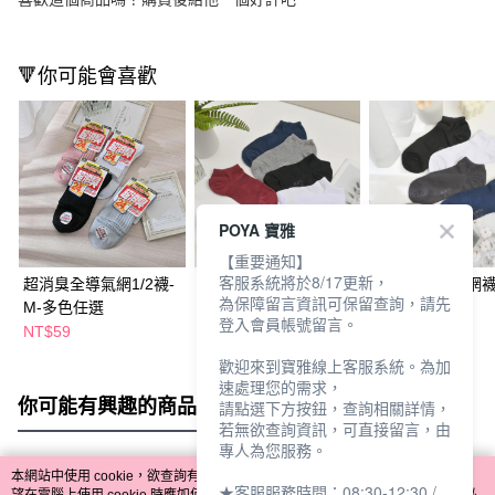
🔻你可能會喜歡
POYA 寶雅
【重要通知】
客服系統將於8/17更新，
超消臭全導氣網1/2襪-
超消臭全導氣網襪-M-
超消臭全導氣網襪-
為保障留言資訊可保留查詢，請先
M-多色任選
多款任選
多款任選
登入會員帳號留言。
NT$59
NT$59
NT$59
歡迎來到寶雅線上客服系統。為加
速處理您的需求，
你可能有興趣的商品
全站排行
請點選下方按鈕，查詢相關詳情，
若無欲查詢資訊，可直接留言，由
專人為您服務。
本網站中使用 cookie，欲查詢有關本網站使用 cookie 方式之詳情，及若您不希
★客服服務時間：08:30-12:30 /
熱門標籤