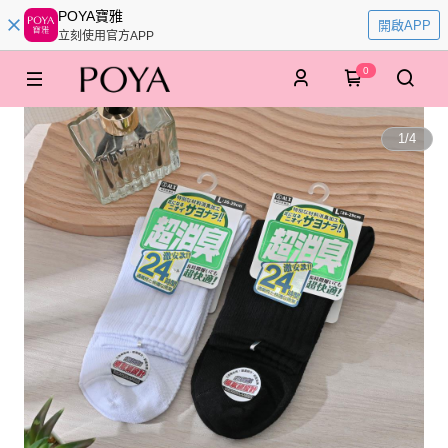
POYA寶雅
開啟APP
立刻使用官方APP
0
1
/
4