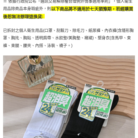
※ 依據行政院公布「通訊交易解除權合理例外情事適用準則」，個人衛生
用品除商品本身瑕疵外，則
以下商品將不適用於七天猶豫期，若經購買
後恕無法辦理退換貨:
已拆封之個人衛生用品(口罩、刮鬍刀、除毛刀、紙尿褲、內衣褲(含隱形胸
罩、胸扥、胸貼、透明肩帶、水餃墊/美胸墊、襯裙)、塑身衣(含馬甲、束
褲、束腿、腰夾、內搭、泳裝、襪子。)