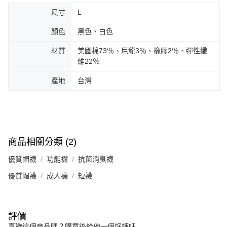
尺寸
L
顏色
黑色、白色
材質
美國棉73％、尼龍3％、橡膠2％、彈性纖
維22％
產地
台灣
商品相關分類 (2)
優質帽襪
功能襪
抗菌消臭襪
優質帽襪
成人襪
短襪
評價
喜歡這個商品嗎？購買後給他一個好評吧