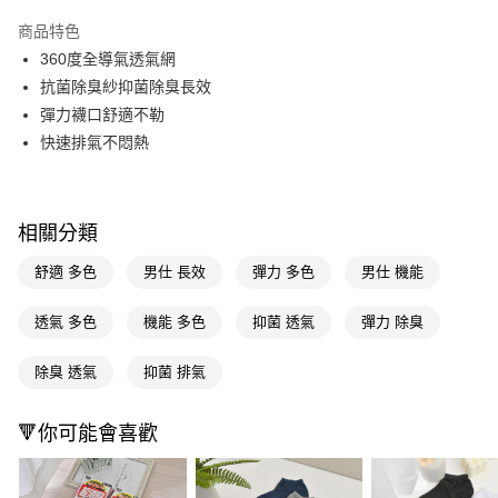
超商取貨付款
商品特色
LINE Pay
360度全導氣透氣網
抗菌除臭紗抑菌除臭長效
Apple Pay
彈力襪口舒適不勒
街口支付
快速排氣不悶熱
悠遊付
Google Pay
相關分類
AFTEE先享後付
舒適 多色
男仕 長效
彈力 多色
男仕 機能
相關說明
【關於「AFTEE先享後付」】
透氣 多色
機能 多色
抑菌 透氣
彈力 除臭
即享券
AFTEE先享後付是「在收到商品之後才付款」的支付方式。 讓您購物簡單
便利好安心！
１．簡單：不需註冊會員、不需綁卡、不需儲值。
除臭 透氣
抑菌 排氣
運送方式
２．便利：只要手機號碼，簡訊認證，即可結帳。
３．安心：先確認商品／服務後，再付款。
全家取貨付款
🔻你可能會喜歡
每筆NT$65，滿NT$390(含以上)免運費
【「AFTEE先享後付」結帳流程】
１．於結帳方式選擇「AFTEE先享後付」後，將跳轉至「AFTEE先享後付」
付款後全家取貨
結帳頁面，進行簡訊認證並確認金額後，即可完成結帳。