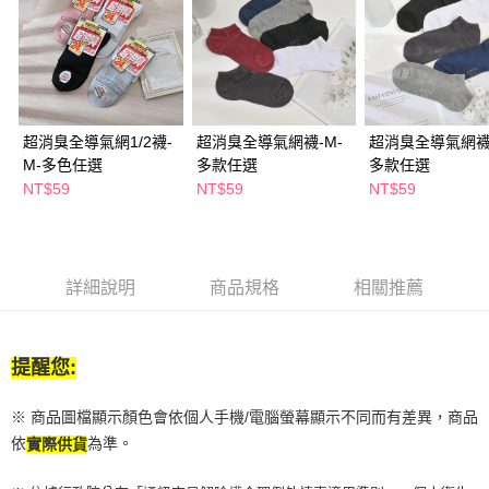
２．訂單成立數日內，您將收到繳費通知簡訊。
每筆NT$65，滿NT$390(含以上)免運費
３．收到繳費通知簡訊後14天內，點擊此簡訊中的連結，可透過四大超商／
ATM／網路銀行／等多元方式進行付款，方視為交易完成。
萊爾富取貨付款
※ 請注意：結帳手續完成當下不需立刻繳費，但若您需要取消訂單，請聯絡
每筆NT$65，滿NT$490(含以上)免運費
購買商品的店家。未經商家同意取消之訂單仍視為有效，需透過AFTEE先享
後付繳納相關費用。
付款後萊爾富取貨
※ 交易是否成功請以「AFTEE先享後付 」之結帳頁面顯示為準，若有關於
超消臭全導氣網1/2襪-
超消臭全導氣網襪-M-
超消臭全導氣網襪-
是否繳費成功／繳費後需取消欲退款等相關疑問，請聯繫「AFTEE先享後付
每筆NT$65，滿NT$490(含以上)免運費
M-多色任選
多款任選
多款任選
客戶支援中心」
https://netprotections.freshdesk.com/support/home
NT$59
NT$59
NT$59
7-11取貨付款
【注意事項】
１．透過由恩沛科技股份有限公司提供之「AFTEE先享後付」服務完成之交
每筆NT$65，滿NT$490(含以上)免運費
易，需依本服務之必要範圍內提供個人資料，並將交易相關給付款項請求債
權轉讓予恩沛科技股份有限公司。
付款後7-11取貨
詳細說明
商品規格
相關推薦
２．關於個人資料處理事宜，請瀏覽以下網址：
每筆NT$65，滿NT$490(含以上)免運費
https://aftee.tw/terms/#terms3
３．未成年的使用者請事先徵得法定代理人或監護人之同意方可使用
宅配(本島)
「AFTEE先享後付」，若未經同意申辦者引起之損失，本公司不負相關責
提醒您:
任。
每筆NT$100，滿NT$790(含以上)免運費
４．使用「AFTEE先享後付」時，將依據個別帳號之用戶狀況，依本公司即
時審查核予不同之上限額度；若仍有額度不足之情形，本公司將視審查結果
付款後寶雅門市自取(由倉庫統一出貨)
※ 商品圖檔顯示顏色會依個人手機/電腦螢幕顯示不同而有差異，商品
請求用戶進行身份認證。
每筆NT$80，滿NT$290(含以上)免運費
依
為準。
實際供貨
５．嚴禁一人註冊多個帳號或使用他人資訊註冊。若發現惡意使用之情形，
恩沛科技股份有限公司將有權停止該用戶之使用額度並採取法律行動。